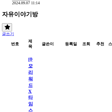
2024.09.07 11:14
자유이야기방
글쓰기
제
번호
글쓴이
등록일
조회
추천
목
[메
모
리
워
드
X
타
임
스