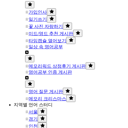
가입인사
일기쓰기
꽃 사진 자랑하기
미드/영드 추천 게시판
타임캡슐 열어보기
일상 속 영어공부
메모리워드 상점후기 게시판
영어공부 인증 게시판
영어 질문 게시판
메모리 크리스마스
지역별 언어 스터디
서울
경기
인천