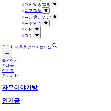
대전/세종/충청
대구/경북
부산/울산/경남
광주/전라
강원
제주
궁금한 내용을 검색해보세요
즐겨찾기
전체글
인기글
공지사항
자유이야기방
인기글