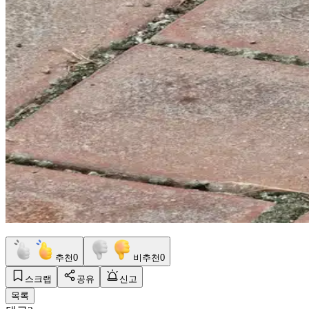
추천
0
비추천
0
스크랩
공유
신고
목록