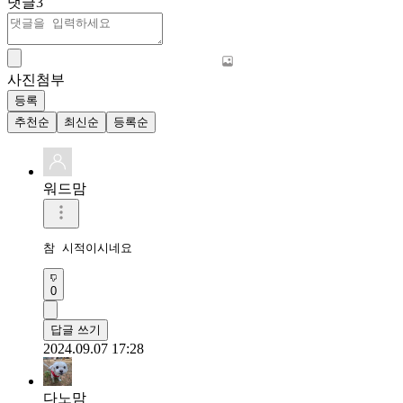
댓글
3
사진첨부
등록
추천순
최신순
등록순
워드맘
참 시적이시네요
0
답글 쓰기
2024.09.07 17:28
다노맘