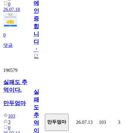
에
0
26.07.18
인
증
합
니
0
다
댓글
ㆍ
196579
실패도 추
억이다.
실
패
만두엄마
도
추
103
3
만두엄마
26.07.13
103
3
억
0
이