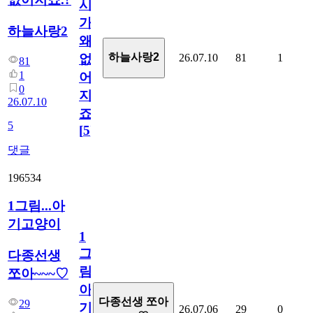
시
가
하늘사랑2
왜
하늘사랑2
26.07.10
81
1
없
81
1
어
0
지
26.07.10
죠.?
5
[
5
]
댓글
196534
1그림...아
기고양이
1
그
다종선생
림...
쪼아~~~♡
아
다종선생 쪼아
29
기
26.07.06
29
0