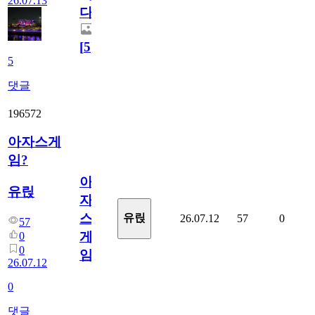
26.07.13
다.
[
5
]
5
댓글
196572
아자스게
임?
아
유릱
자
스
유릱
26.07.12
57
0
57
게
0
0
임?
26.07.12
0
댓글