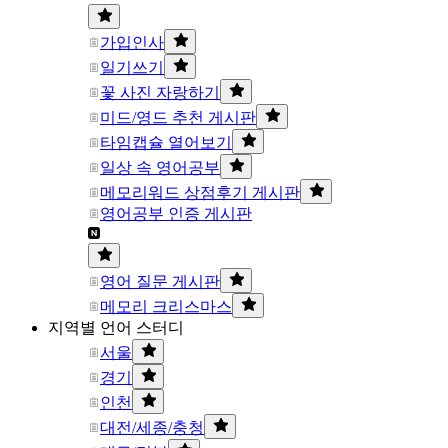
가입인사
일기쓰기
꽃 사진 자랑하기
미드/영드 추천 게시판
타임캡슐 열어보기
일상 속 영어공부
메모리워드 상점후기 게시판
영어공부 인증 게시판
영어 질문 게시판
메모리 크리스마스
지역별 언어 스터디
서울
경기
인천
대전/세종/충청