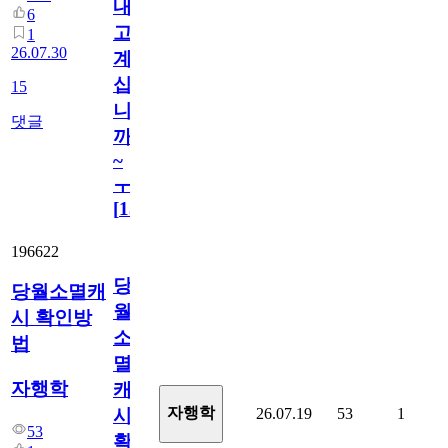
내
6
고
1
26.07.30
계
십
15
니
댓글
까
~
ㅜ
[
15
]
196622
당
당월소멸캐
월
시 확인방
소
법
멸
자행학
캐
자행학
26.07.19
53
1
시
53
확