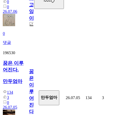
~~~♡
0
고
0
양
26.07.06
이
0
댓글
196530
꿈은 이루
어진다.
꿈
은
만두엄마
이
루
134
3
만두엄마
26.07.05
134
3
어
0
진
26.07.05
다.