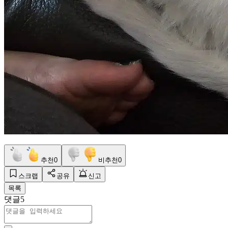
추천
0
비추천
0
스크랩
공유
신고
목록
댓글
5