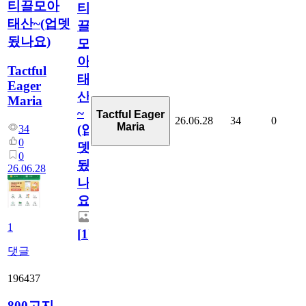
티끌모아
티
태산~(업뎃
끌
됬나요)
모
아
Tactful
태
Eager
산
Maria
~
Tactful Eager
26.06.28
34
0
Maria
(업
34
0
뎃
0
됬
26.06.28
나
요)
1
[
1
]
댓글
196437
800고지.