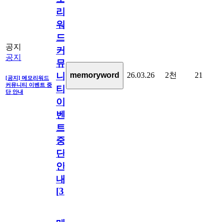
리
워
드
공지
커
공지
뮤
26.03.26
2천
21
memoryword
니
[공지] 메모리워드
커뮤니티 이벤트 중
티
단 안내
이
벤
트
중
단
안
내
[
31
]