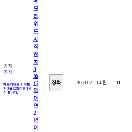
메
모
리
워
드
시
작
한
지
공지
3
공지
월
1.6천
장화
26.03.02
11
12
메모리워드 시작한
지 3월12일이면 2년
일
이 됩니다.
이
면
2
년
이