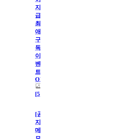
지
급!
최
애
구
독
이
벤
트
OPEN!
[
5
]
[공
지]
메
모