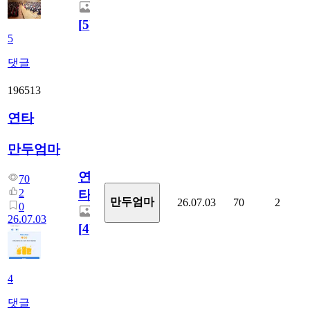
[
5
]
5
댓글
196513
연타
만두엄마
연
70
2
타
만두엄마
26.07.03
70
2
0
26.07.03
[
4
]
4
댓글