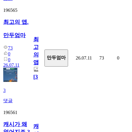
196565
최고의 앱.
만두엄마
최
고
73
0
의
만두엄마
26.07.11
73
0
0
앱.
26.07.11
[
3
]
3
댓글
196561
캐시가 왜
캐
없어지죠.?