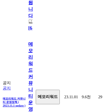
됩
니
다.
[
64
]
메
모
리
워
드
커
뮤
공지
공지
니
티
메모리워드
23.11.01
9.6천
29
메모리워드 커뮤니
운
티 운영정책 (
2023.11.1 update )
영