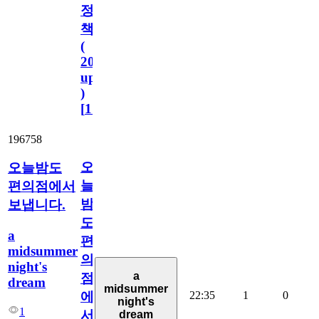
정
책
(
2023.11.1
update
)
[
110
]
196758
오
오늘밤도
늘
편의점에서
밤
보냅니다.
도
a
편
midsummer
의
night's
a
점
dream
midsummer
22:35
1
0
에
night's
1
서
dream