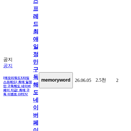
스
프
레
드]
최
애
일
정
공지
만
공지
구
독
[메모리워드X타임
2.5천
memoryword
26.06.05
2
스프레드] 최애 일정
해
만 구독해도 네이버
페이 지급! 최애 구
도
독 이벤트 OPEN!
네
이
버
페
이