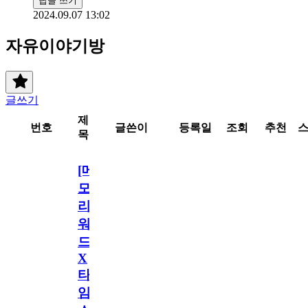
답글 쓰기
2024.09.07 13:02
자유이야기방
글쓰기
제
번호
글쓴이
등록일
조회
추천
목
[메
모
리
워
드
X
타
임