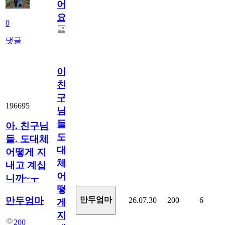
어
요.
0
댓글
아.
친
구
196695
님
들.
아. 친구님
도
들. 도대체
대
어떻게 지
체
내고 계십
어
니까~ㅜ
떻
만두엄마
만두엄마
26.07.30
200
6
게
지
200