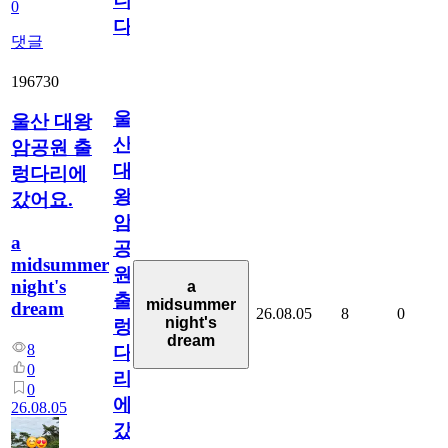
니
0
다
댓글
196730
울
울산 대왕
산
암공원 출
대
렁다리에
왕
갔어요.
암
a
공
midsummer
원
night's
a
출
midsummer
dream
26.08.05
8
0
night's
렁
dream
8
다
0
리
0
에
26.08.05
갔