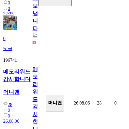
0
보
0
냅
22:35
니
다.
0
댓글
196741
메
메모리워드
모
감사합니다
리
워
머니맨
드
머니맨
26.08.06
28
0
28
감
0
사
0
26.08.06
합