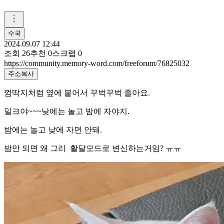
수국
2024.09.07 12:44
조회
26
추천
0
스크랩
0
https://community.memory-word.com/freeforum/76825032
주소복사
껌딱지처럼 옆에 붙어서 꾸벅꾸벅 졸아요.
밀크야~~~낮에는 놀고 밤에 자야지.
밤에는 놀고 낮에 자면 안돼.
밤만 되면 왜 그리 활달모드로 변신하는거임? ㅠㅠ