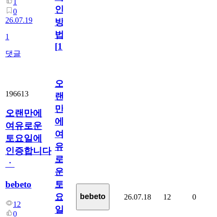
1
인
0
26.07.19
방
법
1
[
1
]
댓글
오
196613
랜
만
오랜만에
에
여유로운
여
토요일에
유
인증합니다
로
ㆍ
운
bebeto
토
요
bebeto
26.07.18
12
0
12
일
0