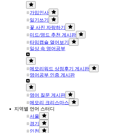
가입인사
일기쓰기
꽃 사진 자랑하기
미드/영드 추천 게시판
타임캡슐 열어보기
일상 속 영어공부
메모리워드 상점후기 게시판
영어공부 인증 게시판
영어 질문 게시판
메모리 크리스마스
지역별 언어 스터디
서울
경기
인천