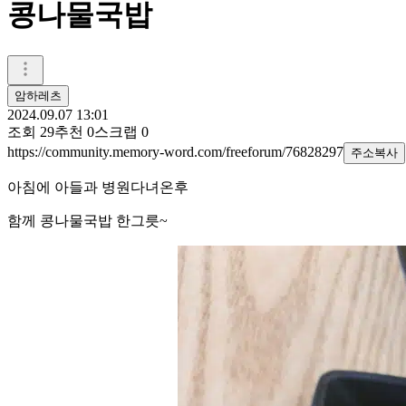
콩나물국밥
암하레츠
2024.09.07 13:01
조회
29
추천
0
스크랩
0
https://community.memory-word.com/freeforum/76828297
주소복사
아침에 아들과 병원다녀온후
함께 콩나물국밥 한그릇~