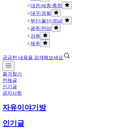
대전/세종/충청
대구/경북
부산/울산/경남
광주/전라
강원
제주
궁금한 내용을 검색해보세요
즐겨찾기
전체글
인기글
공지사항
자유이야기방
인기글