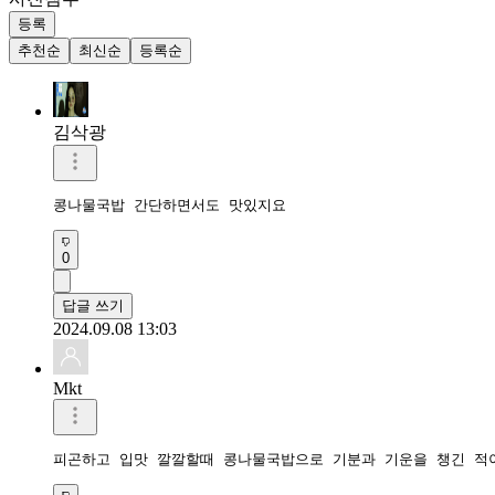
등록
추천순
최신순
등록순
김삭광
콩나물국밥 간단하면서도 맛있지요
0
답글 쓰기
2024.09.08 13:03
Mkt
피곤하고 입맛 깔깔할때 콩나물국밥으로 기분과 기운을 챙긴 적