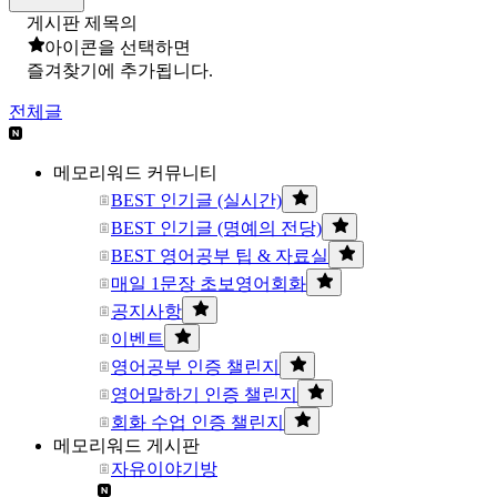
게시판 제목의
아이콘을 선택하면
즐겨찾기에 추가됩니다.
전체글
메모리워드 커뮤니티
BEST 인기글 (실시간)
BEST 인기글 (명예의 전당)
BEST 영어공부 팁 & 자료실
매일 1문장 초보영어회화
공지사항
이벤트
영어공부 인증 챌린지
영어말하기 인증 챌린지
회화 수업 인증 챌린지
메모리워드 게시판
자유이야기방