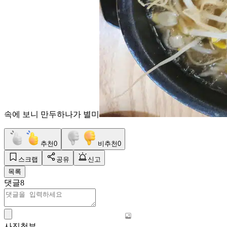
속에 보니 만두하나가 별미
추천
0
비추천
0
스크랩
공유
신고
목록
댓글
8
사진첨부