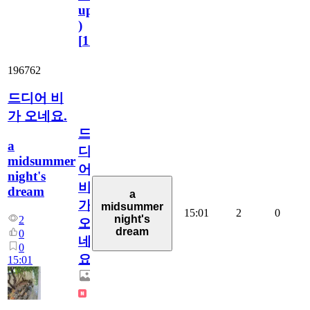
update
)
[
110
]
196762
드디어 비
가 오네요.
드
a
디
midsummer
어
night's
비
dream
a
가
midsummer
15:01
2
0
night's
2
오
dream
0
네
0
요.
15:01