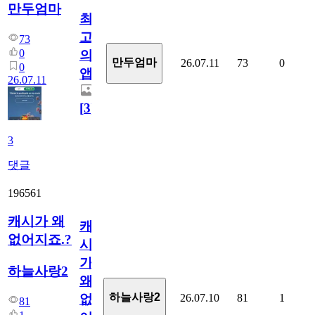
만두엄마
최
고
73
0
의
만두엄마
26.07.11
73
0
0
앱.
26.07.11
[
3
]
3
댓글
196561
캐시가 왜
캐
없어지죠.?
시
가
하늘사랑2
왜
하늘사랑2
26.07.10
81
1
없
81