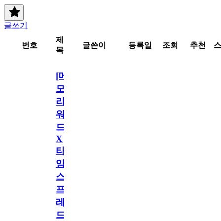
글쓰기
제
번호
글쓴이
등록일
조회
추천
목
[메
모
리
워
드
X
타
임
스
프
레
드]