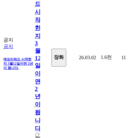
드
시
작
한
지
공지
3
공지
월
1.6천
장화
26.03.02
11
12
메모리워드 시작한
지 3월12일이면 2년
일
이 됩니다.
이
면
2
년
이
됩
니
다.