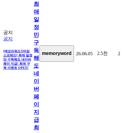
최
애
일
정
공지
만
공지
구
독
[메모리워드X타임
2.5천
memoryword
26.06.05
2
스프레드] 최애 일정
해
만 구독해도 네이버
페이 지급! 최애 구
도
독 이벤트 OPEN!
네
이
버
페
이
지
급!
최