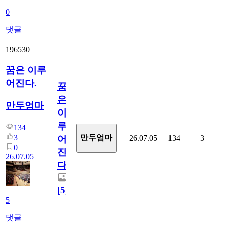
0
댓글
196530
꿈은 이루
어진다.
꿈
은
만두엄마
이
루
134
3
만두엄마
26.07.05
134
3
어
0
진
26.07.05
다.
[
5
]
5
댓글