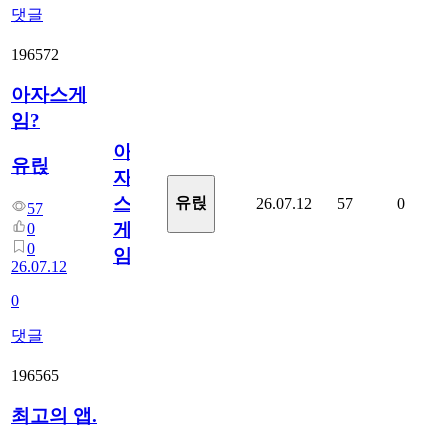
댓글
196572
아자스게
임?
아
유릱
자
스
유릱
26.07.12
57
0
57
게
0
0
임?
26.07.12
0
댓글
196565
최고의 앱.