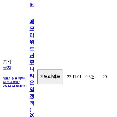
[
64
]
메
모
리
워
드
커
뮤
공지
공지
니
티
메모리워드
23.11.01
9.6천
29
메모리워드 커뮤니
운
티 운영정책 (
2023.11.1 update )
영
정
책
(
2023.11.1