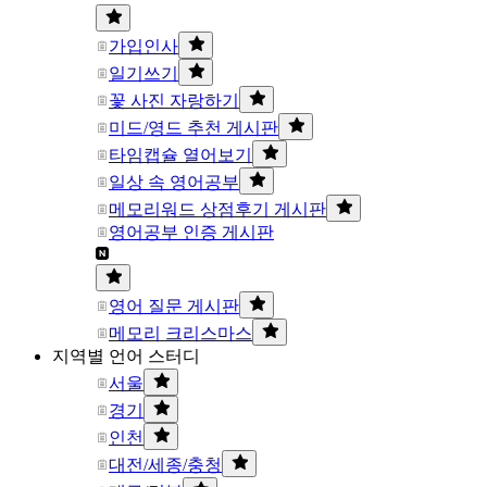
가입인사
일기쓰기
꽃 사진 자랑하기
미드/영드 추천 게시판
타임캡슐 열어보기
일상 속 영어공부
메모리워드 상점후기 게시판
영어공부 인증 게시판
영어 질문 게시판
메모리 크리스마스
지역별 언어 스터디
서울
경기
인천
대전/세종/충청