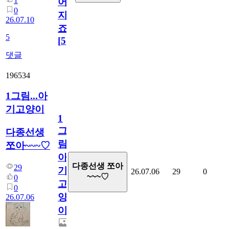
1
어
0
지
26.07.10
죠.?
5
[
5
]
댓글
196534
1그림...아
기고양이
1
그
다종선생
림...
쪼아~~~♡
아
다종선생 쪼아
29
기
26.07.06
29
0
~~~♡
0
고
0
양
26.07.06
이