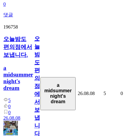
0
댓글
196758
오
오늘밤도
늘
편의점에서
밤
보냅니다.
도
a
편
midsummer
의
night's
a
점
dream
midsummer
26.08.08
5
0
에
night's
5
서
dream
0
보
0
냅
26.08.08
니
다.