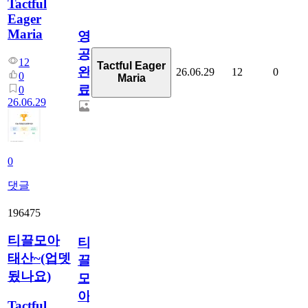
Tactful
Eager
Maria
영
공
12
Tactful Eager
완
26.06.29
12
0
0
Maria
료
0
26.06.29
0
댓글
196475
티끌모아
티
태산~(업뎃
끌
됬나요)
모
아
Tactful