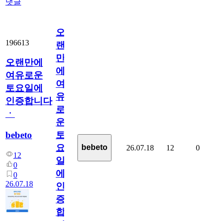
댓글
오
196613
랜
만
오랜만에
에
여유로운
여
토요일에
유
인증합니다
로
ㆍ
운
bebeto
토
요
bebeto
26.07.18
12
0
12
일
0
에
0
26.07.18
인
증
합