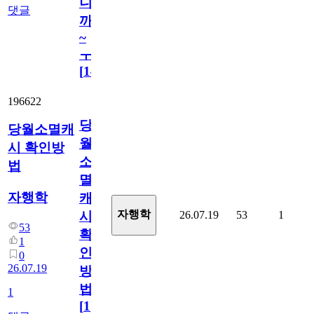
니
댓글
까
~
ㅜ
[
14
]
196622
당
당월소멸캐
월
시 확인방
소
법
멸
자행학
캐
자행학
26.07.19
53
1
시
53
확
1
인
0
26.07.19
방
법
1
[
1
]