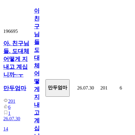
아.
친
구
196695
님
들.
아. 친구님
도
들. 도대체
대
어떻게 지
체
내고 계십
어
니까~ㅜ
떻
만두엄마
만두엄마
26.07.30
201
6
게
지
201
내
6
고
1
26.07.30
계
십
14