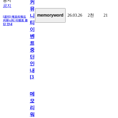
공지
커
공지
뮤
26.03.26
2천
21
memoryword
니
[공지] 메모리워드
커뮤니티 이벤트 중
티
단 안내
이
벤
트
중
단
안
내
[
31
]
메
모
리
워