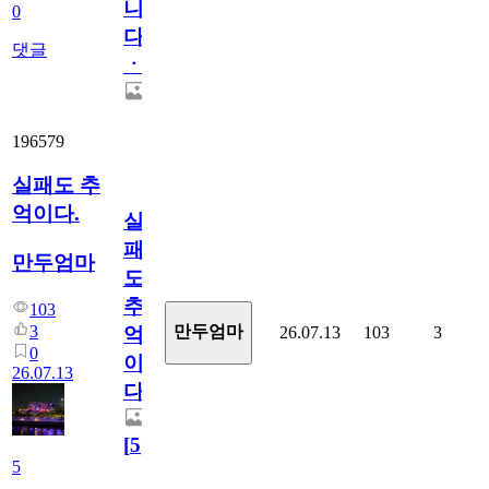
니
0
다
댓글
ㆍ
196579
실패도 추
억이다.
실
패
만두엄마
도
추
103
3
만두엄마
26.07.13
103
3
억
0
이
26.07.13
다.
[
5
]
5