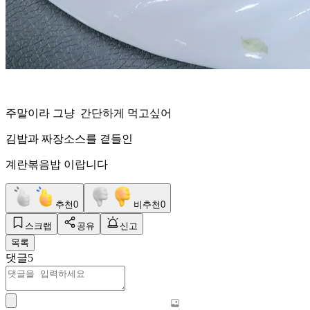
주말이라 그냥 간단하게 먹고싶어
김밥과 짜장소스를 곁들인
계란볶음밥 이랍니다
추천
0
비추천
0
스크랩
공유
신고
목록
댓글
5