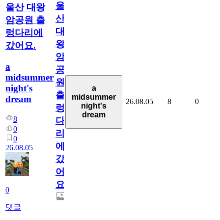
울
울산 대왕
산
암공원 출
대
렁다리에
왕
갔어요.
암
a
공
midsummer
원
night's
a
출
midsummer
dream
26.08.05
8
0
night's
렁
dream
8
다
0
리
0
에
26.08.05
갔
어
요.
0
댓글