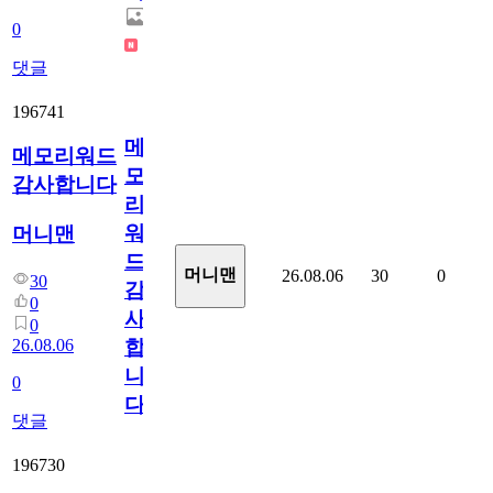
0
댓글
196741
메
메모리워드
모
감사합니다
리
워
머니맨
드
머니맨
26.08.06
30
0
30
감
0
사
0
26.08.06
합
니
0
다
댓글
196730