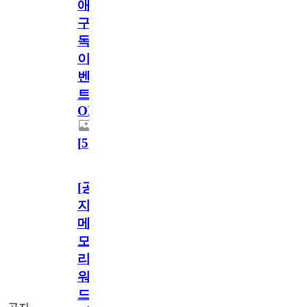
애
구
독
이
벤
트
OPEN!
[
5
]
[공
지]
메
모
리
워
드