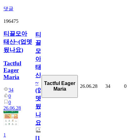
댓글
196475
티끌모아
티
태산~(업뎃
끌
됬나요)
모
아
Tactful
태
Eager
산
Maria
~
Tactful Eager
26.06.28
34
0
Maria
(업
34
0
뎃
0
됬
26.06.28
나
요)
1
[
1
]