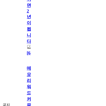
면
2
년
이
됩
니
다.
[
64
]
메
모
리
워
드
커
뮤
공지