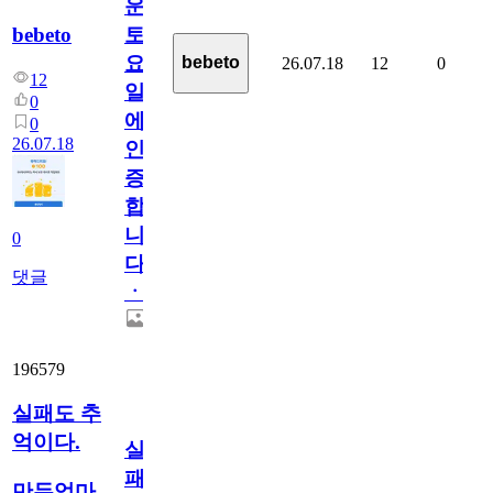
운
bebeto
토
요
bebeto
26.07.18
12
0
12
일
0
에
0
26.07.18
인
증
합
니
0
다
댓글
ㆍ
196579
실패도 추
억이다.
실
패
만두엄마