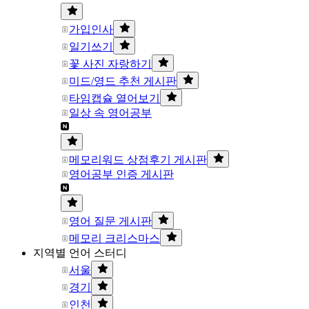
가입인사
일기쓰기
꽃 사진 자랑하기
미드/영드 추천 게시판
타임캡슐 열어보기
일상 속 영어공부
메모리워드 상점후기 게시판
영어공부 인증 게시판
영어 질문 게시판
메모리 크리스마스
지역별 언어 스터디
서울
경기
인천