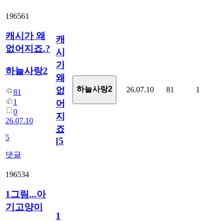
196561
캐시가 왜
캐
없어지죠.?
시
가
하늘사랑2
왜
하늘사랑2
26.07.10
81
1
없
81
1
어
0
지
26.07.10
죠.?
5
[
5
]
댓글
196534
1그림...아
기고양이
1