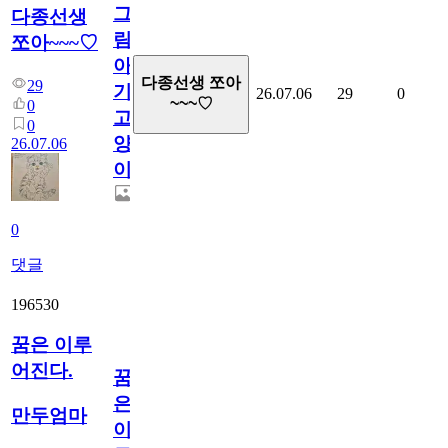
그
다종선생
림...
쪼아~~~♡
아
다종선생 쪼아
29
기
26.07.06
29
0
~~~♡
0
고
0
양
26.07.06
이
0
댓글
196530
꿈은 이루
어진다.
꿈
은
만두엄마
이