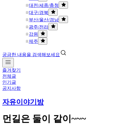
대전/세종/충청
대구/경북
부산/울산/경남
광주/전라
강원
제주
궁금한 내용을 검색해보세요
즐겨찾기
전체글
인기글
공지사항
자유이야기방
먼길은 둘이 같이~~~