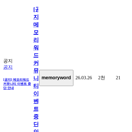
[공
지]
메
모
리
워
드
공지
커
공지
뮤
26.03.26
2천
21
memoryword
니
[공지] 메모리워드
커뮤니티 이벤트 중
티
단 안내
이
벤
트
중
단
안