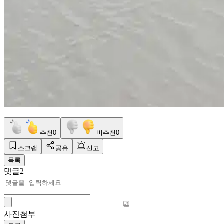
추천
0
비추천
0
스크랩
공유
신고
목록
댓글
2
사진첨부