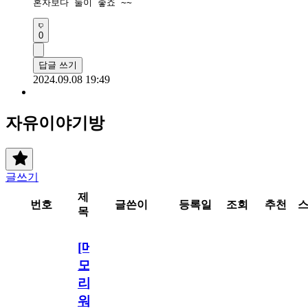
혼자보다 둘이 좋죠 ~~
0
답글 쓰기
2024.09.08 19:49
자유이야기방
글쓰기
제
번호
글쓴이
등록일
조회
추천
목
[메
모
리
워