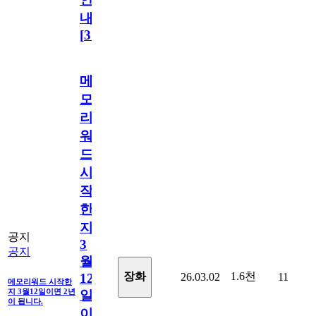
내
[
31
]
메
모
리
워
드
시
작
한
지
공지
3
공지
월
1.6천
장화
26.03.02
11
12
메모리워드 시작한
지 3월12일이면 2년
일
이 됩니다.
이