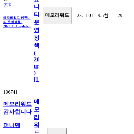
공지
니
티
메모리워드
23.11.01
9.5천
29
메모리워드 커뮤니
운
티 운영정책 (
2023.11.1 update )
영
정
책
(
2023.11.1
update
)
[
110
]
196741
메
메모리워드
모
감사합니다
리
워
머니맨
드