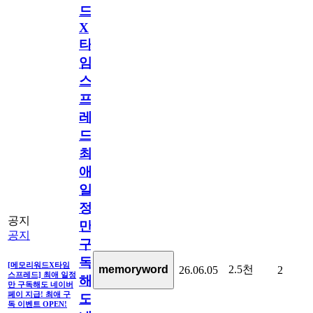
드
X
타
임
스
프
레
드]
최
애
일
정
공지
만
공지
구
독
[메모리워드X타임
2.5천
memoryword
26.06.05
2
스프레드] 최애 일정
해
만 구독해도 네이버
페이 지급! 최애 구
도
독 이벤트 OPEN!