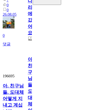
7
다
0
리
0
에
26.08.05
갔
어
요.
0
댓글
아.
친
구
196695
님
들.
아. 친구님
도
들. 도대체
대
어떻게 지
체
내고 계십