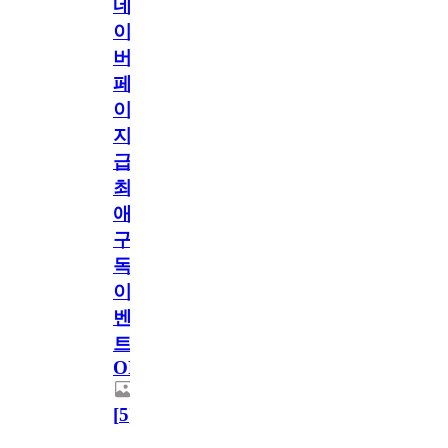
네
이
버
페
이
지
급!
최
애
구
독
이
벤
트
OPEN!
[
5
]