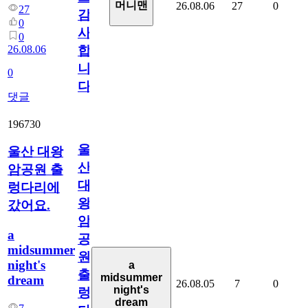
머니맨
26.08.06
27
0
27
감
0
사
0
26.08.06
합
니
0
다
댓글
196730
울
울산 대왕
산
암공원 출
대
렁다리에
왕
갔어요.
암
a
공
midsummer
원
night's
a
출
midsummer
dream
26.08.05
7
0
night's
렁
dream