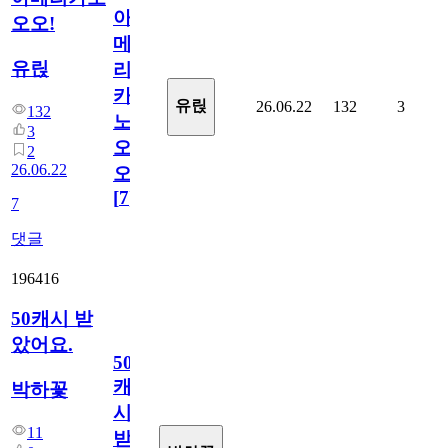
아
오오!
메
유릱
리
카
유릱
26.06.22
132
3
132
노
3
오
2
26.06.22
오!
[
7
]
7
댓글
196416
50캐시 받
았어요.
50
캐
박하꽃
시
11
받