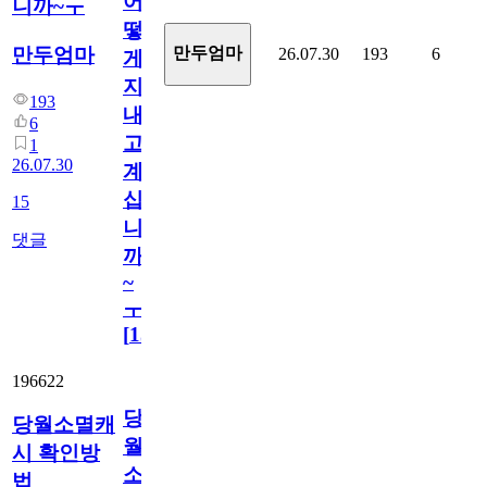
어
니까~ㅜ
떻
만두엄마
만두엄마
26.07.30
193
6
게
지
193
내
6
고
1
26.07.30
계
십
15
니
댓글
까
~
ㅜ
[
15
]
196622
당
당월소멸캐
월
시 확인방
소
법