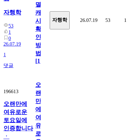
멸
자행학
캐
자행학
26.07.19
53
1
시
53
확
1
인
0
26.07.19
방
법
1
[
1
]
댓글
오
196613
랜
만
오랜만에
에
여유로운
여
토요일에
유
인증합니다
로
ㆍ