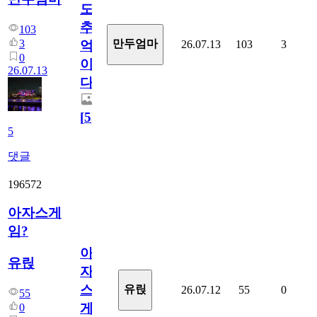
도
추
103
3
만두엄마
26.07.13
103
3
억
0
이
26.07.13
다.
[
5
]
5
댓글
196572
아자스게
임?
아
유릱
자
스
유릱
26.07.12
55
0
55
게
0