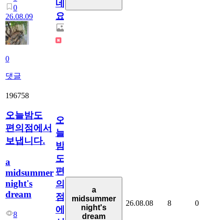
네
0
요.
26.08.09
0
댓글
196758
오늘밤도
오
편의점에서
늘
보냅니다.
밤
도
a
편
midsummer
night's
의
a
dream
점
midsummer
26.08.08
8
0
night's
에
8
dream