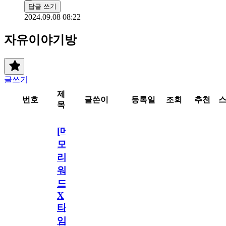
답글 쓰기
2024.09.08 08:22
자유이야기방
글쓰기
제
번호
글쓴이
등록일
조회
추천
목
[메
모
리
워
드
X
타
임