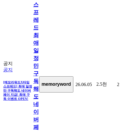
스
프
레
드]
최
애
일
정
공지
만
공지
구
독
[메모리워드X타임
2.5천
memoryword
26.06.05
2
스프레드] 최애 일정
해
만 구독해도 네이버
페이 지급! 최애 구
도
독 이벤트 OPEN!
네
이
버
페