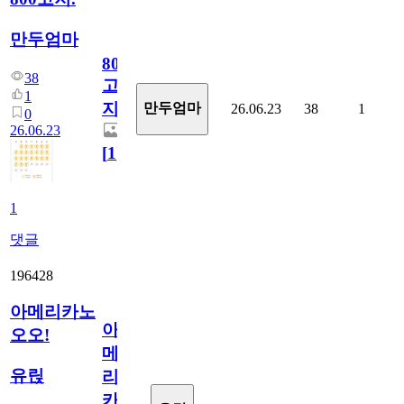
만두엄마
800
38
고
1
지.
만두엄마
26.06.23
38
1
0
26.06.23
[
1
]
1
댓글
196428
아메리카노
아
오오!
메
유릱
리
카