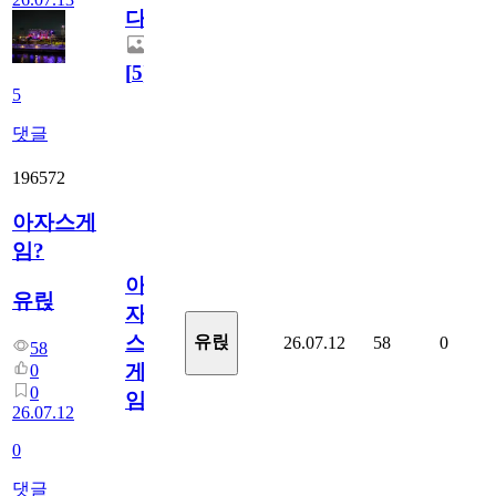
다.
[
5
]
5
댓글
196572
아자스게
임?
아
유릱
자
스
유릱
26.07.12
58
0
58
게
0
0
임?
26.07.12
0
댓글