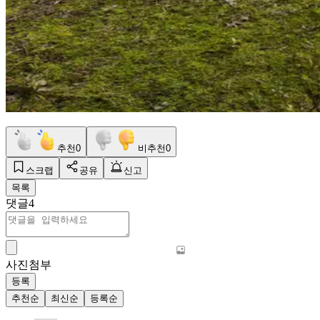
추천
0
비추천
0
스크랩
공유
신고
목록
댓글
4
사진첨부
등록
추천순
최신순
등록순