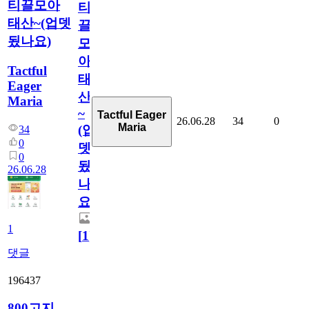
티끌모아
티
태산~(업뎃
끌
됬나요)
모
아
Tactful
태
Eager
산
Maria
~
Tactful Eager
26.06.28
34
0
Maria
(업
34
0
뎃
0
됬
26.06.28
나
요)
1
[
1
]
댓글
196437
800고지.