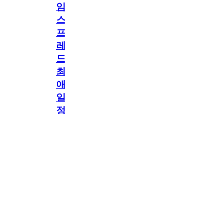
임
스
프
레
드]
최
애
일
정
공지
만
공지
구
독
[메모리워드X타임
2.5천
memoryword
26.06.05
2
스프레드] 최애 일정
해
만 구독해도 네이버
페이 지급! 최애 구
도
독 이벤트 OPEN!
네
이
버