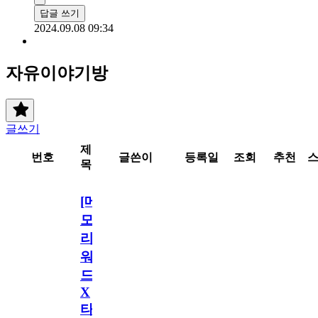
답글 쓰기
2024.09.08 09:34
자유이야기방
글쓰기
제
번호
글쓴이
등록일
조회
추천
목
[메
모
리
워
드
X
타