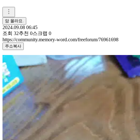
암 몰라요.
2024.09.08 06:45
조회
32
추천
0
스크랩
0
https://community.memory-word.com/freeforum/76961698
주소복사