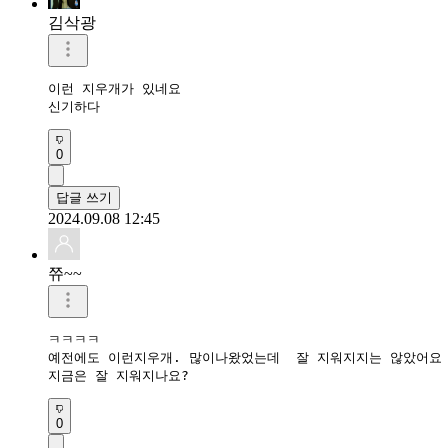
김삭광
이런 지우개가 있네요

0
답글 쓰기
2024.09.08 12:45
쮸~~
ㅋㅋㅋㅋ

예전에도 이런지우개. 많이나왔었는데  잘 지워지지는 않았어요

지금은 잘 지워지나요?
0