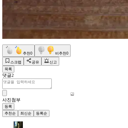
추천
0
비추천
0
스크랩
공유
신고
목록
댓글
2
사진첨부
등록
추천순
최신순
등록순