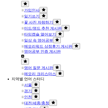
가입인사
일기쓰기
꽃 사진 자랑하기
미드/영드 추천 게시판
타임캡슐 열어보기
일상 속 영어공부
메모리워드 상점후기 게시판
영어공부 인증 게시판
영어 질문 게시판
메모리 크리스마스
지역별 언어 스터디
서울
경기
인천
대전/세종/충청