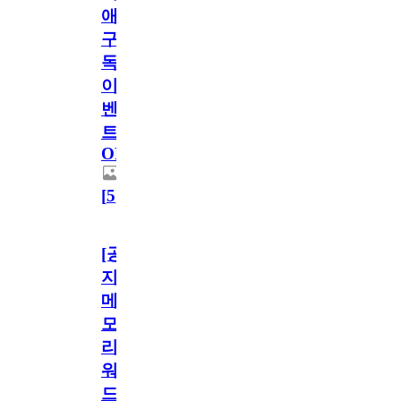
애
구
독
이
벤
트
OPEN!
[
5
]
[공
지]
메
모
리
워
드