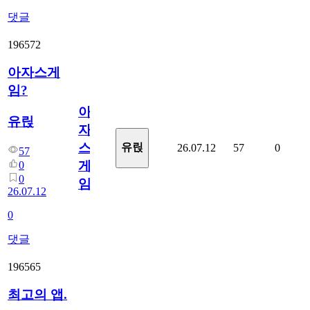
댓글
196572
아자스게
임?
아
유릱
자
스
유릱
26.07.12
57
0
57
게
0
0
임?
26.07.12
0
댓글
196565
최고의 앱.