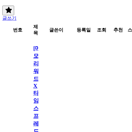
글쓰기
제
번호
글쓴이
등록일
조회
추천
목
[메
모
리
워
드
X
타
임
스
프
레
드]