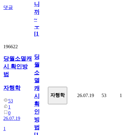
니
댓글
까
~
ㅜ
[
15
]
196622
당
당월소멸캐
월
시 확인방
소
법
멸
자행학
캐
자행학
26.07.19
53
1
시
53
확
1
인
0
26.07.19
방
법
1
[
1
]