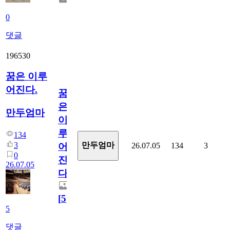
0
댓글
196530
꿈은 이루
어진다.
꿈
은
만두엄마
이
루
134
3
만두엄마
26.07.05
134
3
어
0
진
26.07.05
다.
[
5
]
5
댓글