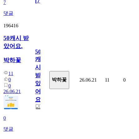
[
7
]
7
댓글
196416
50캐시 받
았어요.
50
캐
박하꽃
시
11
받
0
박하꽃
26.06.21
11
0
았
0
어
26.06.21
요.
0
댓글