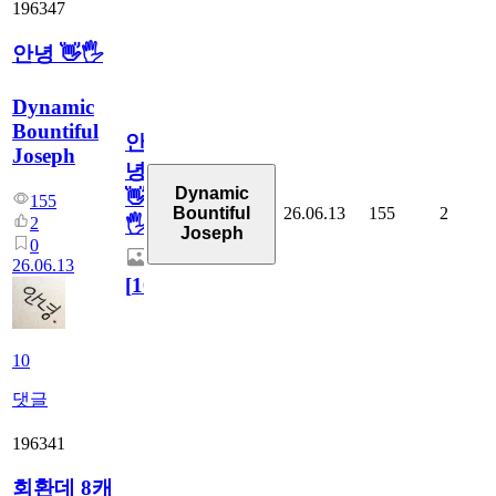
196347
안녕 👋🖐
Dynamic
Bountiful
안
Joseph
녕
Dynamic
👋
155
26.06.13
155
2
Bountiful
2
🖐
Joseph
0
26.06.13
[
10
]
10
댓글
196341
회환데 8캐