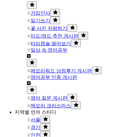
가입인사
일기쓰기
꽃 사진 자랑하기
미드/영드 추천 게시판
타임캡슐 열어보기
일상 속 영어공부
메모리워드 상점후기 게시판
영어공부 인증 게시판
영어 질문 게시판
메모리 크리스마스
지역별 언어 스터디
서울
경기
인천