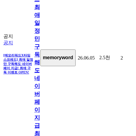
최
애
일
정
공지
만
공지
구
독
[메모리워드X타임
2.5천
memoryword
26.06.05
2
스프레드] 최애 일정
해
만 구독해도 네이버
페이 지급! 최애 구
도
독 이벤트 OPEN!
네
이
버
페
이
지
급!
최