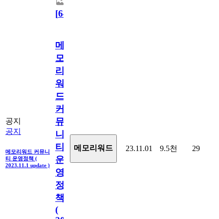
[
64
]
메
모
리
워
드
커
뮤
공지
공지
니
티
메모리워드
23.11.01
9.5천
29
메모리워드 커뮤니
운
티 운영정책 (
2023.11.1 update )
영
정
책
(