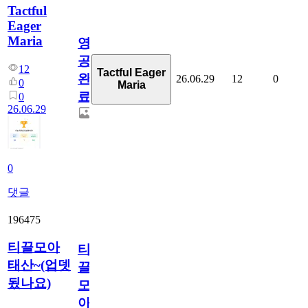
Tactful
Eager
Maria
영
공
12
Tactful Eager
완
26.06.29
12
0
0
Maria
료
0
26.06.29
0
댓글
196475
티끌모아
티
태산~(업뎃
끌
됬나요)
모
아