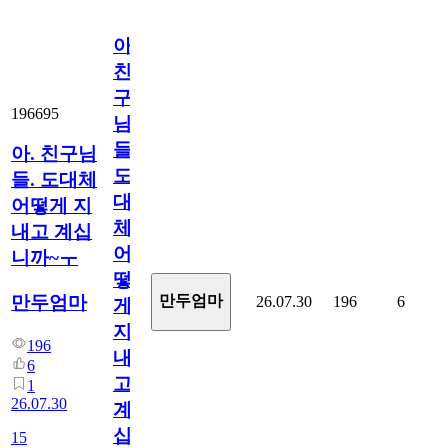
아.
친
구
196695
님
들.
아. 친구님
도
들. 도대체
대
어떻게 지
체
내고 계십
어
니까~ㅜ
떻
만두엄마
만두엄마
26.07.30
196
6
게
지
196
내
6
고
1
26.07.30
계
십
15