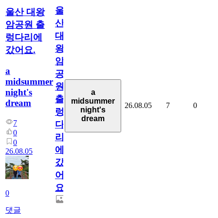
울
울산 대왕
산
암공원 출
대
렁다리에
왕
갔어요.
암
a
공
midsummer
원
night's
a
출
midsummer
dream
26.08.05
7
0
night's
렁
dream
7
다
0
리
0
에
26.08.05
갔
어
요.
0
댓글