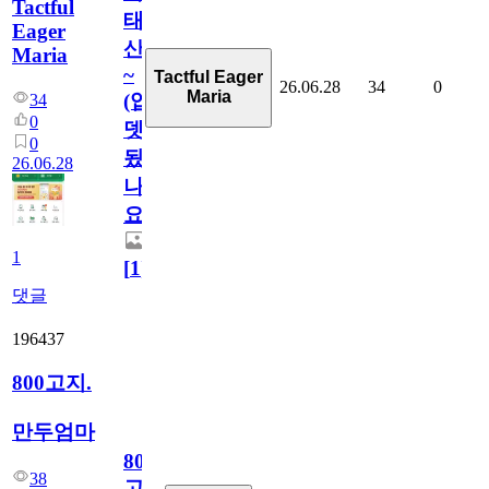
Tactful
태
Eager
산
Maria
~
Tactful Eager
26.06.28
34
0
Maria
(업
34
0
뎃
0
됬
26.06.28
나
요)
1
[
1
]
댓글
196437
800고지.
만두엄마
800
38
고