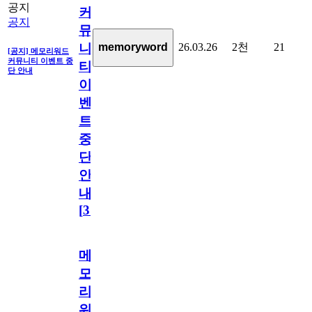
공지
커
공지
뮤
26.03.26
2천
21
memoryword
니
[공지] 메모리워드
커뮤니티 이벤트 중
티
단 안내
이
벤
트
중
단
안
내
[
31
]
메
모
리
워