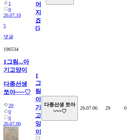
1
어
0
지
26.07.10
죠.?
5
[
5
]
댓글
196534
1그림...아
기고양이
1
그
다종선생
림...
쪼아~~~♡
아
다종선생 쪼아
29
기
26.07.06
29
0
~~~♡
0
고
0
양
26.07.06
이