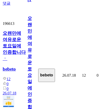
댓글
오
196613
랜
만
오랜만에
에
여유로운
여
토요일에
유
인증합니다
로
ㆍ
운
bebeto
토
요
bebeto
26.07.18
12
0
12
일
0
에
0
26.07.18
인
증
합