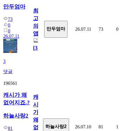
만두엄마
최
고
73
0
의
만두엄마
26.07.11
73
0
0
앱.
26.07.11
[
3
]
3
댓글
196561
캐시가 왜
캐
없어지죠.?
시
가
하늘사랑2
왜
하늘사랑2
26.07.10
81
1
없
81