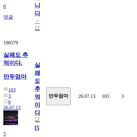
니
0
다
댓글
ㆍ
196579
실패도 추
억이다.
실
패
만두엄마
도
추
103
3
만두엄마
26.07.13
103
3
억
0
이
26.07.13
다.
[
5
]
5