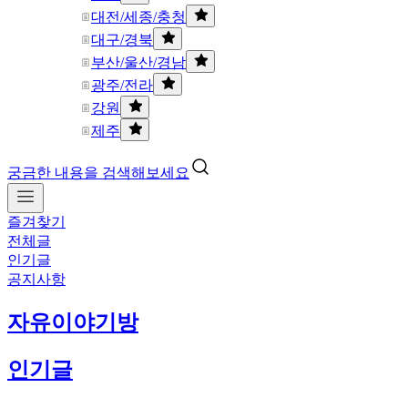
대전/세종/충청
대구/경북
부산/울산/경남
광주/전라
강원
제주
궁금한 내용을 검색해보세요
즐겨찾기
전체글
인기글
공지사항
자유이야기방
인기글