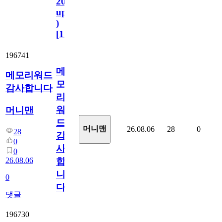
2023.11.1
update
)
[
110
]
196741
메
메모리워드
모
감사합니다
리
워
머니맨
드
머니맨
26.08.06
28
0
28
감
0
사
0
26.08.06
합
니
0
다
댓글
196730