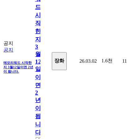
드
시
작
한
지
공지
3
공지
월
1.6천
장화
26.03.02
11
12
메모리워드 시작한
지 3월12일이면 2년
일
이 됩니다.
이
면
2
년
이
됩
니
다.