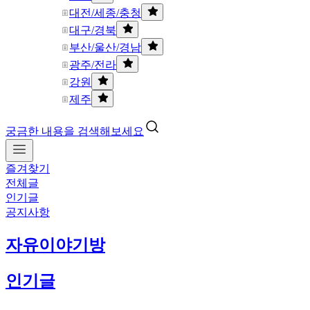
대전/세종/충청
대구/경북
부산/울산/경남
광주/전라
강원
제주
궁금한 내용을 검색해보세요
즐겨찾기
전체글
인기글
공지사항
자유이야기방
인기글