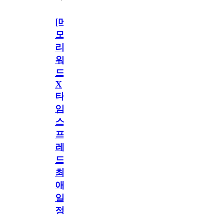
[메
모
리
워
드
X
타
임
스
프
레
드]
최
애
일
정