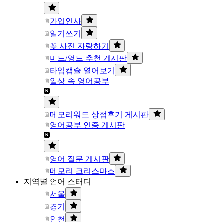
가입인사
일기쓰기
꽃 사진 자랑하기
미드/영드 추천 게시판
타임캡슐 열어보기
일상 속 영어공부
메모리워드 상점후기 게시판
영어공부 인증 게시판
영어 질문 게시판
메모리 크리스마스
지역별 언어 스터디
서울
경기
인천