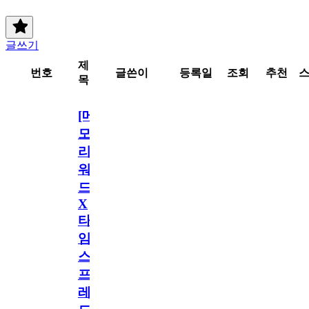
글쓰기
제
번호
글쓴이
등록일
조회
추천
목
[메
모
리
워
드
X
타
임
스
프
레