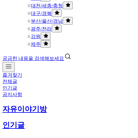
대전/세종/충청
대구/경북
부산/울산/경남
광주/전라
강원
제주
궁금한 내용을 검색해보세요
즐겨찾기
전체글
인기글
공지사항
자유이야기방
인기글