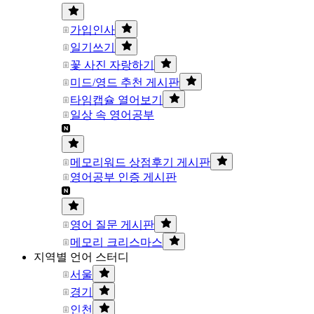
가입인사
일기쓰기
꽃 사진 자랑하기
미드/영드 추천 게시판
타임캡슐 열어보기
일상 속 영어공부
메모리워드 상점후기 게시판
영어공부 인증 게시판
영어 질문 게시판
메모리 크리스마스
지역별 언어 스터디
서울
경기
인천