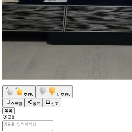
추천
0
비추천
0
스크랩
공유
신고
목록
댓글
8