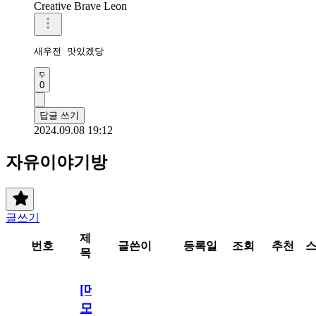
Creative Brave Leon
새우전 맛있겠당
0
답글 쓰기
2024.09.08 19:12
자유이야기방
글쓰기
제
번호
글쓴이
등록일
조회
추천
목
[메
모