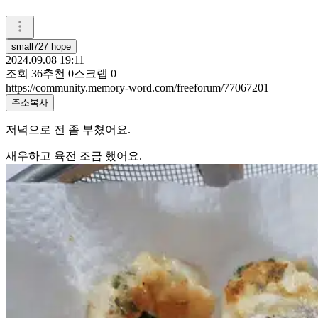
small727 hope
2024.09.08 19:11
조회
36
추천
0
스크랩
0
https://community.memory-word.com/freeforum/77067201
주소복사
저녁으로 전 좀 부쳤어요.
새우하고 육전 조금 했어요.