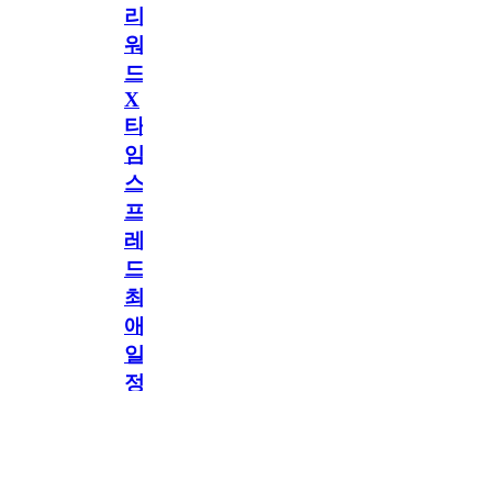
리
워
드
X
타
임
스
프
레
드]
최
애
일
정
공지
만
공지
구
독
[메모리워드X타임
2.5천
memoryword
26.06.05
2
스프레드] 최애 일정