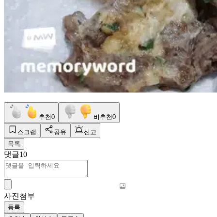
추천
0
비추천
0
스크랩
공유
신고
목록
댓글
10
사진첨부
등록