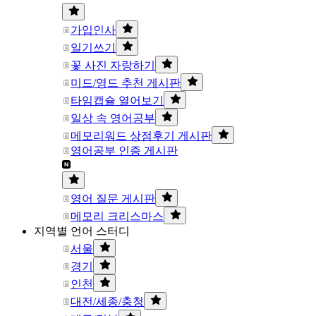
가입인사
일기쓰기
꽃 사진 자랑하기
미드/영드 추천 게시판
타임캡슐 열어보기
일상 속 영어공부
메모리워드 상점후기 게시판
영어공부 인증 게시판
영어 질문 게시판
메모리 크리스마스
지역별 언어 스터디
서울
경기
인천
대전/세종/충청