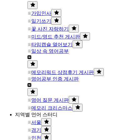
가입인사
일기쓰기
꽃 사진 자랑하기
미드/영드 추천 게시판
타임캡슐 열어보기
일상 속 영어공부
메모리워드 상점후기 게시판
영어공부 인증 게시판
영어 질문 게시판
메모리 크리스마스
지역별 언어 스터디
서울
경기
인천