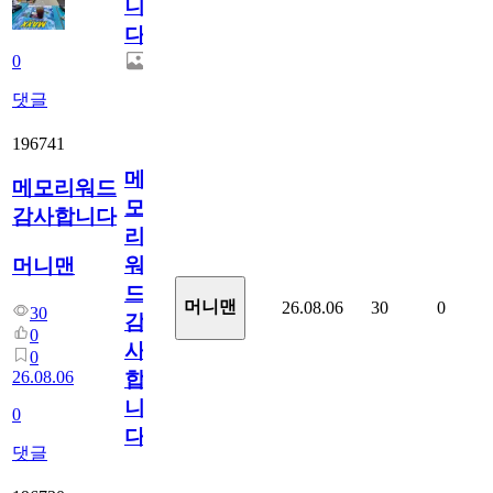
니
다.
0
댓글
196741
메
메모리워드
모
감사합니다
리
워
머니맨
드
머니맨
26.08.06
30
0
30
감
0
사
0
26.08.06
합
니
0
다
댓글