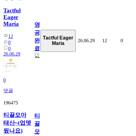
Tactful
Eager
Maria
영
공
12
Tactful Eager
완
26.06.29
12
0
0
Maria
료
0
26.06.29
0
댓글
196475
티끌모아
티
태산~(업뎃
끌
됬나요)
모