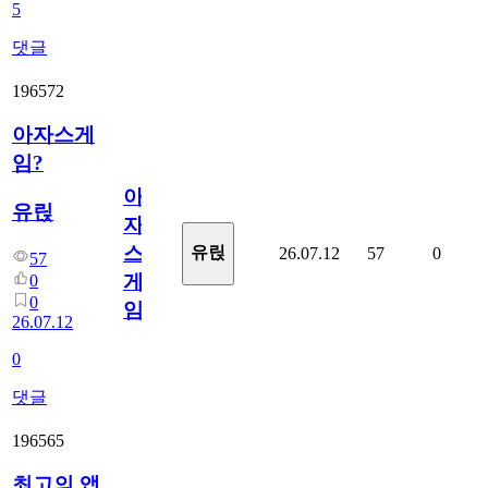
5
댓글
196572
아자스게
임?
아
유릱
자
스
유릱
26.07.12
57
0
57
게
0
0
임?
26.07.12
0
댓글
196565
최고의 앱.