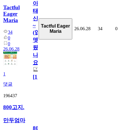
아
Tactful
태
Eager
산
Maria
~
Tactful Eager
26.06.28
34
0
Maria
(업
34
0
뎃
0
됬
26.06.28
나
요)
1
[
1
]
댓글
196437
800고지.
만두엄마
800