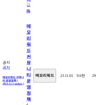
[
64
]
메
모
리
워
드
커
뮤
공지
공지
니
티
메모리워드
23.11.01
9.6천
29
메모리워드 커뮤니
운
티 운영정책 (
2023.11.1 update )
영
정
책
(