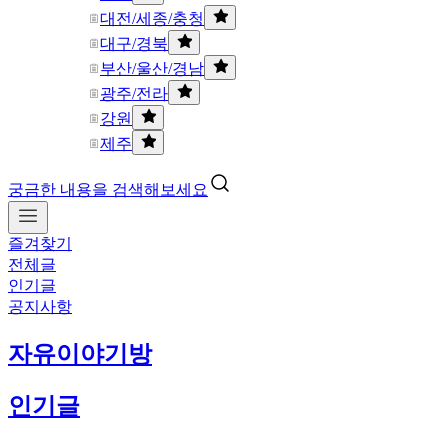
대전/세종/충청
대구/경북
부산/울산/경남
광주/전라
강원
제주
궁금한 내용을 검색해보세요
즐겨찾기
전체글
인기글
공지사항
자유이야기방
인기글