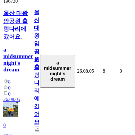
196730
울
울산 대왕
산
암공원 출
대
렁다리에
왕
갔어요.
암
a
공
midsummer
원
night's
a
출
midsummer
dream
26.08.05
8
0
night's
렁
dream
8
다
0
리
0
에
26.08.05
갔
어
요.
0