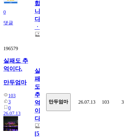
합
니
0
다
댓글
ㆍ
196579
실패도 추
억이다.
실
패
만두엄마
도
추
103
3
만두엄마
26.07.13
103
3
억
0
이
26.07.13
다.
[
5
]