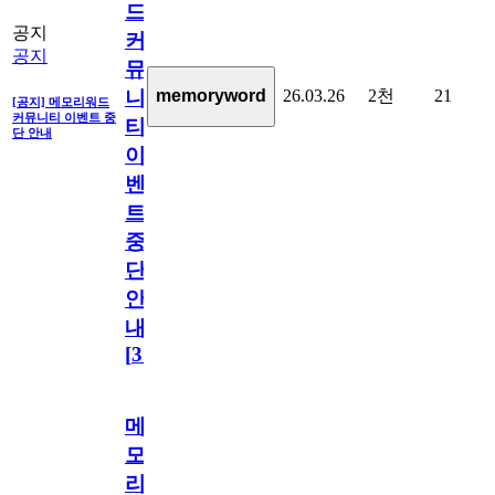
드
공지
커
공지
뮤
26.03.26
2천
21
memoryword
니
[공지] 메모리워드
커뮤니티 이벤트 중
티
단 안내
이
벤
트
중
단
안
내
[
31
]
메
모
리