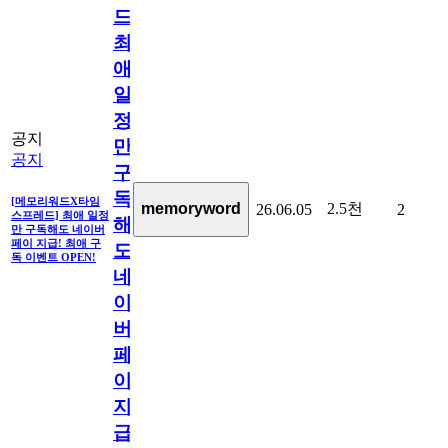
드]
최
애
일
정
공지
만
공지
구
독
[메모리워드X타임
2.5천
memoryword
26.06.05
2
스프레드] 최애 일정
해
만 구독해도 네이버
페이 지급! 최애 구
도
독 이벤트 OPEN!
네
이
버
페
이
지
급!