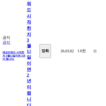
워
드
시
작
한
지
공지
3
공지
월
1.6천
장화
26.03.02
11
12
메모리워드 시작한
지 3월12일이면 2년
일
이 됩니다.
이
면
2
년
이
됩
니
다.