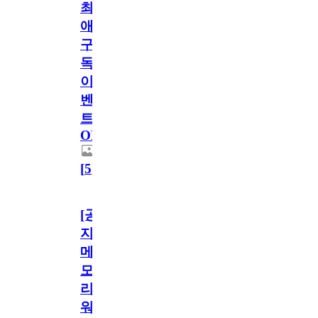
최
애
구
독
이
벤
트
OPEN!
[
5
]
[공
지]
메
모
리
워