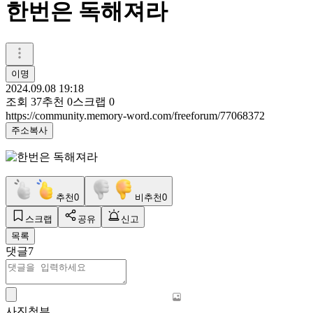
한번은 독해져라
이명
2024.09.08 19:18
조회
37
추천
0
스크랩
0
https://community.memory-word.com/freeforum/77068372
주소복사
추천
0
비추천
0
스크랩
공유
신고
목록
댓글
7
사진첨부