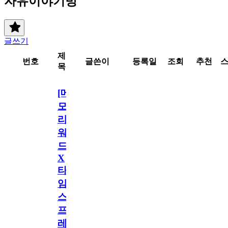
자유이야기방
글쓰기
제
번호
글쓴이
등록일
조회
추천
목
[메
모
리
워
드
X
타
임
스
프
레