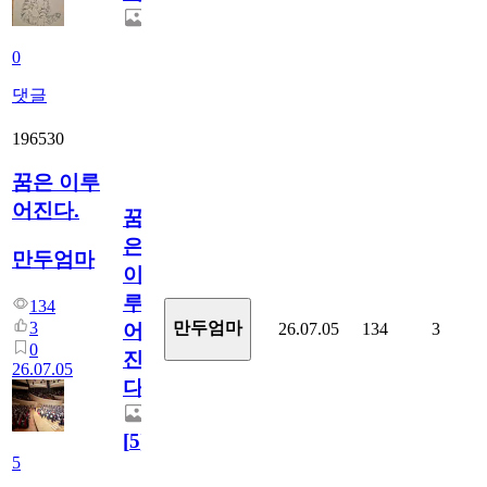
0
댓글
196530
꿈은 이루
어진다.
꿈
은
만두엄마
이
루
134
3
만두엄마
26.07.05
134
3
어
0
진
26.07.05
다.
[
5
]
5