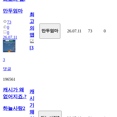
만두엄마
최
고
73
0
의
만두엄마
26.07.11
73
0
0
앱.
26.07.11
[
3
]
3
댓글
196561
캐시가 왜
캐
없어지죠.?
시
가
하늘사랑2
왜