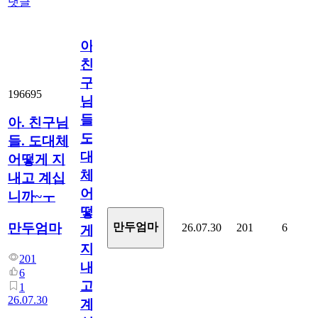
댓글
아.
친
구
196695
님
들.
아. 친구님
도
들. 도대체
대
어떻게 지
체
내고 계십
어
니까~ㅜ
떻
만두엄마
만두엄마
26.07.30
201
6
게
지
201
내
6
고
1
26.07.30
계