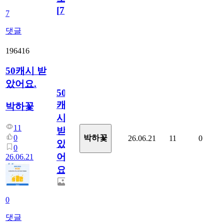
[
7
]
7
댓글
196416
50캐시 받
았어요.
50
캐
박하꽃
시
11
받
0
박하꽃
26.06.21
11
0
았
0
어
26.06.21
요.
0
댓글