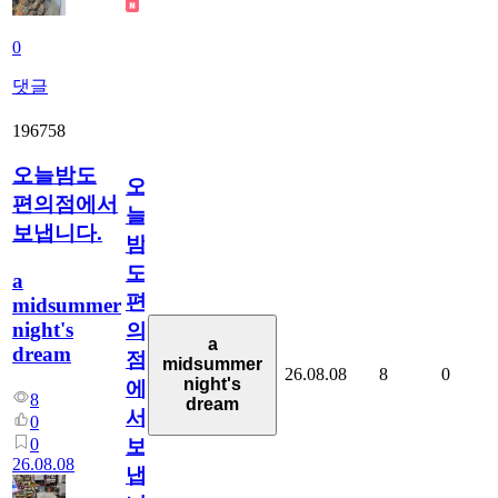
0
댓글
196758
오늘밤도
오
편의점에서
늘
보냅니다.
밤
도
a
편
midsummer
night's
의
a
dream
점
midsummer
26.08.08
8
0
night's
에
8
dream
서
0
0
보
26.08.08
냅