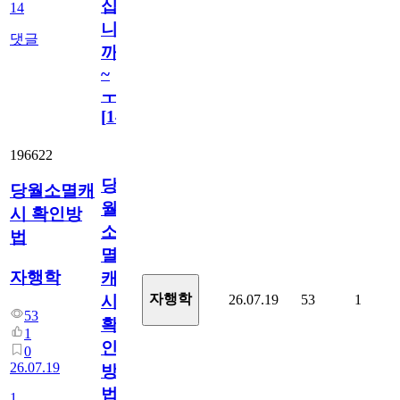
십
14
니
댓글
까
~
ㅜ
[
14
]
196622
당
당월소멸캐
월
시 확인방
소
법
멸
자행학
캐
자행학
26.07.19
53
1
시
53
확
1
인
0
26.07.19
방
법
1