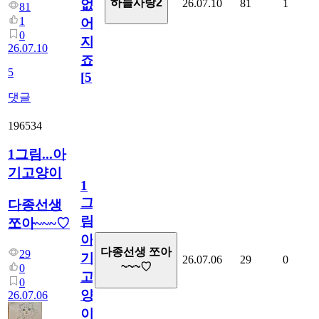
하늘사랑2
26.07.10
81
1
없
81
1
어
0
지
26.07.10
죠.?
5
[
5
]
댓글
196534
1그림...아
기고양이
1
그
다종선생
림...
쪼아~~~♡
아
다종선생 쪼아
29
기
26.07.06
29
0
~~~♡
0
고
0
양
26.07.06
이