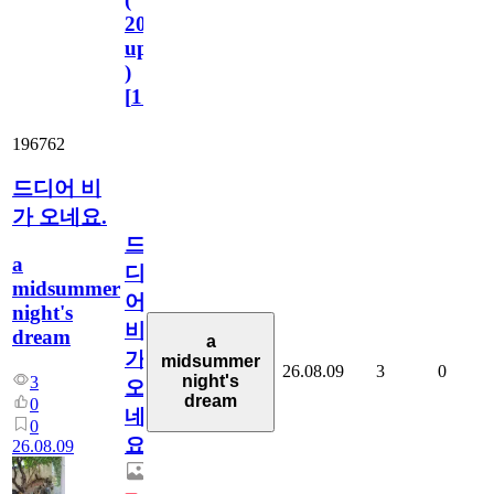
2023.11.1
update
)
[
110
]
196762
드디어 비
가 오네요.
드
a
디
midsummer
어
night's
비
dream
a
가
midsummer
26.08.09
3
0
night's
3
오
dream
0
네
0
요.
26.08.09