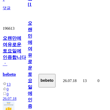
[
1
]
댓글
오
196613
랜
만
오랜만에
에
여유로운
여
토요일에
유
인증합니다
로
ㆍ
운
bebeto
토
요
bebeto
26.07.18
13
0
13
일
0
에
0
26.07.18
인
증