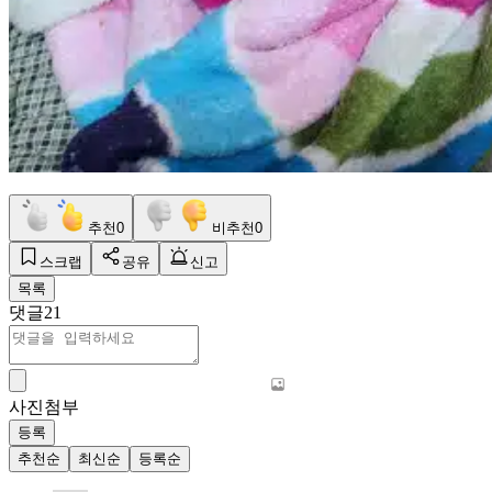
추천
0
비추천
0
스크랩
공유
신고
목록
댓글
21
사진첨부
등록
추천순
최신순
등록순