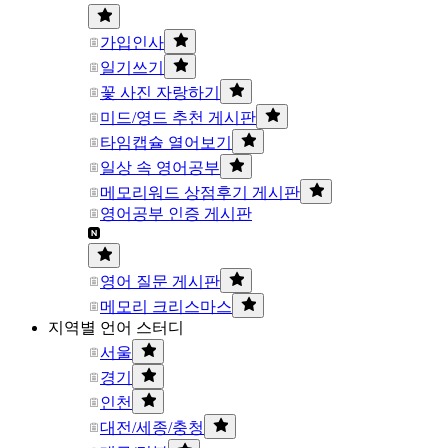
가입인사
일기쓰기
꽃 사진 자랑하기
미드/영드 추천 게시판
타임캡슐 열어보기
일상 속 영어공부
메모리워드 상점후기 게시판
영어공부 인증 게시판
영어 질문 게시판
메모리 크리스마스
지역별 언어 스터디
서울
경기
인천
대전/세종/충청