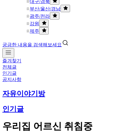
대구/경북
부산/울산/경남
광주/전라
강원
제주
궁금한 내용을 검색해보세요
즐겨찾기
전체글
인기글
공지사항
자유이야기방
인기글
우리집 어르신 취침중