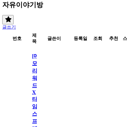
자유이야기방
글쓰기
제
번호
글쓴이
등록일
조회
추천
목
[메
모
리
워
드
X
타
임
스
프