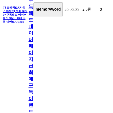
구
독
[메모리워드X타임
2.5천
memoryword
26.06.05
2
스프레드] 최애 일정
해
만 구독해도 네이버
페이 지급! 최애 구
도
독 이벤트 OPEN!
네
이
버
페
이
지
급!
최
애
구
독
이
벤
트