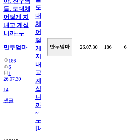
아. 친구님
도
들. 도대체
대
어떻게 지
체
내고 계십
어
니까~ㅜ
떻
만두엄마
만두엄마
26.07.30
186
6
게
지
186
내
6
고
1
26.07.30
계
십
14
니
댓글
까
~
ㅜ
[
14
]