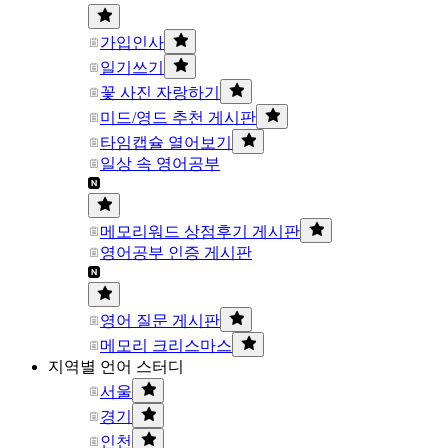
가입인사
일기쓰기
꽃 사진 자랑하기
미드/영드 추천 게시판
타임캡슐 열어보기
일상 속 영어공부
메모리워드 상점후기 게시판
영어공부 인증 게시판
영어 질문 게시판
메모리 크리스마스
지역별 언어 스터디
서울
경기
인천