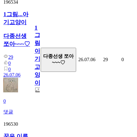
196534
1그림...아
기고양이
1
그
다종선생
림...
쪼아~~~♡
아
다종선생 쪼아
29
기
26.07.06
29
0
~~~♡
0
고
0
양
26.07.06
이
0
댓글
196530
꿈은 이루