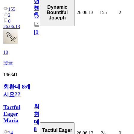
녕
Dynamic
👋
155
26.06.13
155
2
Bountiful
2
🖐
Joseph
0
26.06.13
[
10
]
10
댓글
196341
회환데 8캐
시요??
회
Tactful
Eager
환
Maria
데
8
Tactful Eager
24
26.06.12
24
0