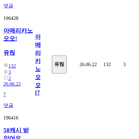
댓글
196428
아메리카노
아
오오!
메
유릱
리
카
유릱
26.06.22
132
3
132
노
3
오
2
26.06.22
오!
[
7
]
7
댓글
196416
50캐시 받
았어요.