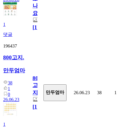
나
요)
1
[
1
]
댓글
196437
800고지.
만두엄마
800
38
고
1
지.
만두엄마
26.06.23
38
1
0
26.06.23
[
1
]
1