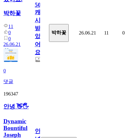
50
캐
박하꽃
시
11
받
0
박하꽃
26.06.21
11
0
았
0
어
26.06.21
요.
0
댓글
196347
안녕 👋🖐
Dynamic
Bountiful
안
Joseph