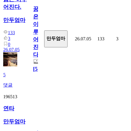
어진다.
꿈
은
만두엄마
이
루
133
3
만두엄마
26.07.05
133
3
어
0
진
26.07.05
다.
[
5
]
5
댓글
196513
연타
만두엄마