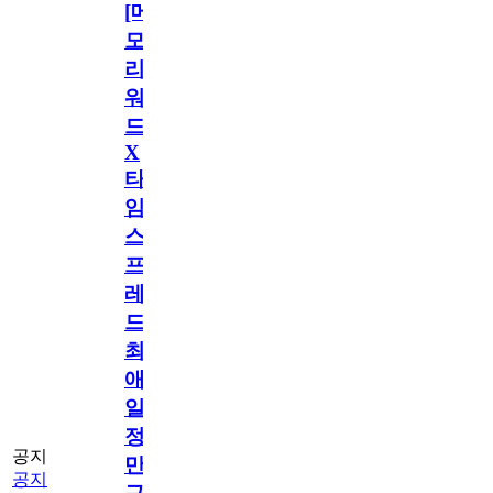
[메
모
리
워
드
X
타
임
스
프
레
드]
최
애
일
정
공지
만
공지