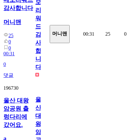
모
감사합니다
리
워
머니맨
드
머니맨
00:31
25
0
감
25
0
사
0
합
00:31
니
0
다
댓글
196730
울
울산 대왕
산
암공원 출
대
렁다리에
왕
갔어요.
암
a