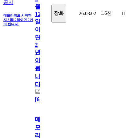
공지
월
1.6천
장화
26.03.02
11
12
메모리워드 시작한
지 3월12일이면 2년
일
이 됩니다.
이
면
2
년
이
됩
니
다.
[
64
]
메
모
리