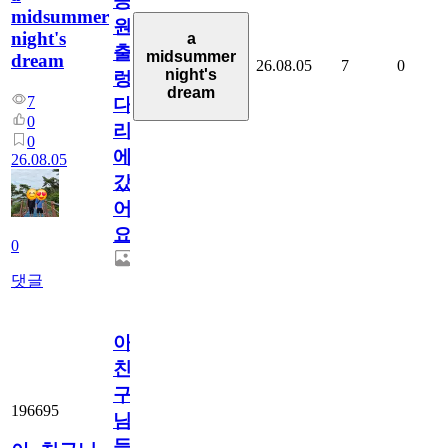
공
midsummer
원
night's
a
출
midsummer
dream
26.08.05
7
0
night's
렁
dream
7
다
0
리
0
에
26.08.05
갔
어
요.
0
댓글
아.
친
구
196695
님
들.