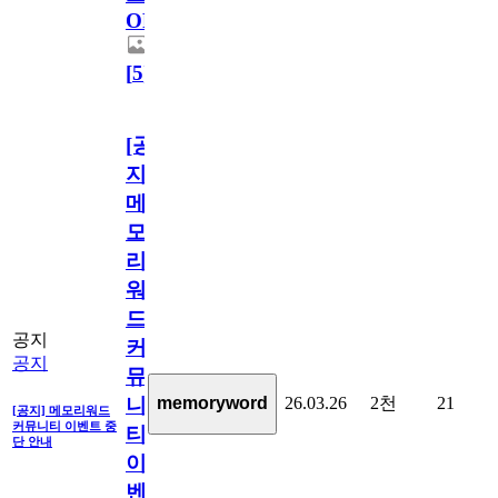
OPEN!
[
5
]
[공
지]
메
모
리
워
드
공지
커
공지
뮤
26.03.26
2천
21
memoryword
니
[공지] 메모리워드
커뮤니티 이벤트 중
티
단 안내
이
벤