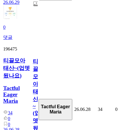
26.06.29
0
댓글
196475
티끌모아
티
태산~(업뎃
끌
됬나요)
모
아
Tactful
태
Eager
산
Maria
~
Tactful Eager
26.06.28
34
0
Maria
(업
34
0
뎃
0
됬
26.06.28