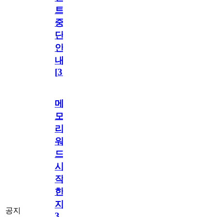
트
중
단
안
내
[
31
]
메
모
리
워
드
시
작
한
지
공지
3