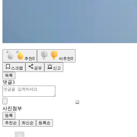
추천
0
비추천
0
스크랩
공유
신고
목록
댓글
3
사진첨부
등록
추천순
최신순
등록순