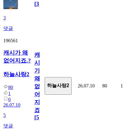
[
3
]
3
댓글
196561
캐시가 왜
캐
없어지죠.?
시
가
하늘사랑2
왜
하늘사랑2
26.07.10
80
1
없
80
1
어
0
지
26.07.10
죠.?
5
[
5
]
댓글