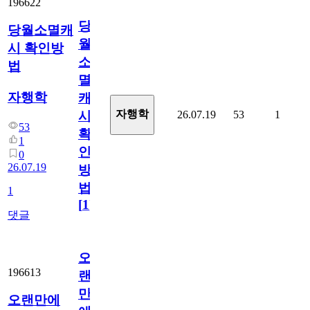
196622
당
당월소멸캐
월
시 확인방
소
법
멸
자행학
캐
자행학
26.07.19
53
1
시
53
확
1
인
0
26.07.19
방
법
1
[
1
]
댓글
오
196613
랜
만
오랜만에