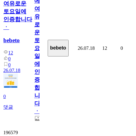
에
여유로운
여
토요일에
유
인증합니다
로
ㆍ
운
bebeto
토
요
bebeto
26.07.18
12
0
12
일
0
에
0
26.07.18
인
증
합
니
0
다
댓글
ㆍ
196579