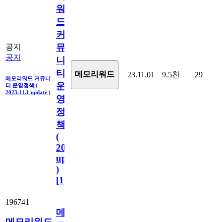
워
드
커
뮤
공지
공지
니
티
메모리워드
23.11.01
9.5천
29
메모리워드 커뮤니
운
티 운영정책 (
2023.11.1 update )
영
정
책
(
2023.11.1
update
)
[
110
]
196741
메
메모리워드