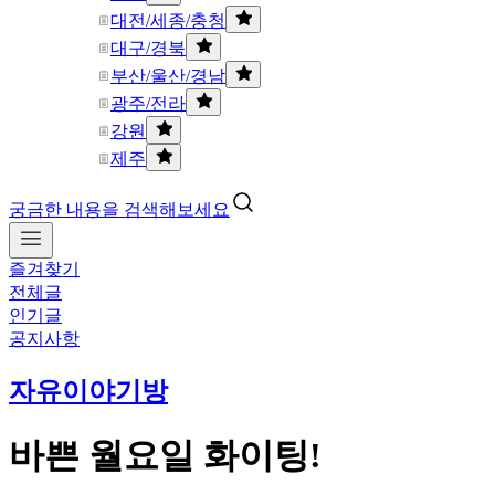
대전/세종/충청
대구/경북
부산/울산/경남
광주/전라
강원
제주
궁금한 내용을 검색해보세요
즐겨찾기
전체글
인기글
공지사항
자유이야기방
바쁜 월요일 화이팅!