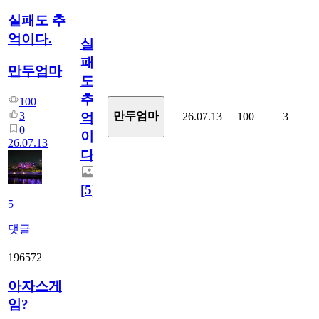
실패도 추
억이다.
실
패
만두엄마
도
추
100
3
만두엄마
26.07.13
100
3
억
0
이
26.07.13
다.
[
5
]
5
댓글
196572
아자스게
임?