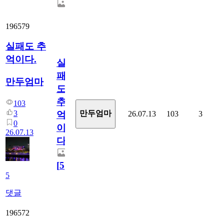
196579
실패도 추
억이다.
실
패
만두엄마
도
추
103
3
만두엄마
26.07.13
103
3
억
0
이
26.07.13
다.
[
5
]
5
댓글
196572