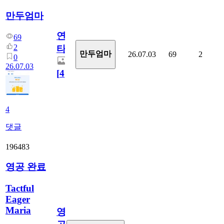
만두엄마
연
69
2
타
만두엄마
26.07.03
69
2
0
26.07.03
[
4
]
4
댓글
196483
영공 완료
Tactful
Eager
Maria
영