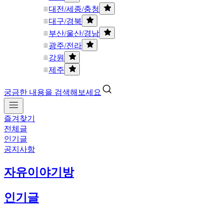
대전/세종/충청
대구/경북
부산/울산/경남
광주/전라
강원
제주
궁금한 내용을 검색해보세요
즐겨찾기
전체글
인기글
공지사항
자유이야기방
인기글