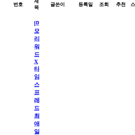
제
번호
글쓴이
등록일
조회
추천
목
[메
모
리
워
드
X
타
임
스
프
레
드]
최
애
일