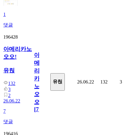
1
댓글
196428
아메리카노
아
오오!
메
유릱
리
카
유릱
26.06.22
132
3
132
노
3
오
2
26.06.22
오!
[
7
]
7
댓글
196416