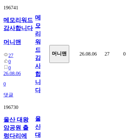
196741
메
메모리워드
모
감사합니다
리
워
머니맨
드
머니맨
26.08.06
27
0
27
감
0
사
0
26.08.06
합
니
0
다
댓글
196730
울
울산 대왕
산
암공원 출
대
렁다리에