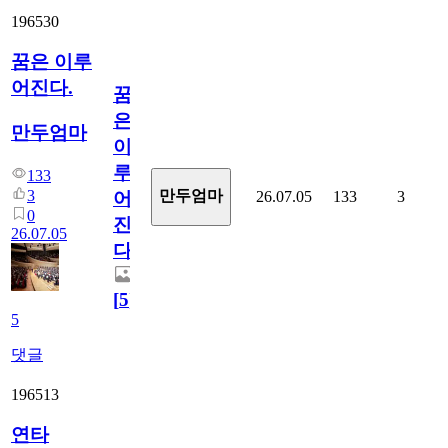
196530
꿈은 이루
어진다.
꿈
은
만두엄마
이
루
133
3
만두엄마
26.07.05
133
3
어
0
진
26.07.05
다.
[
5
]
5
댓글
196513
연타