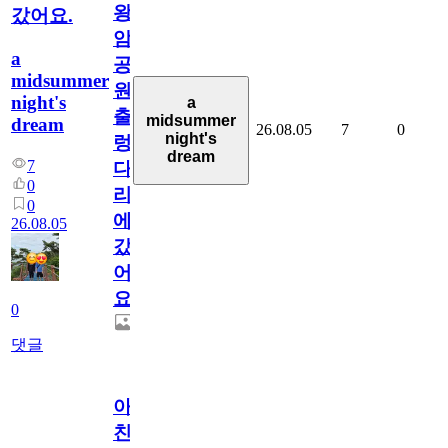
왕
갔어요.
암
a
공
midsummer
원
night's
a
출
midsummer
dream
26.08.05
7
0
night's
렁
dream
7
다
0
리
0
에
26.08.05
갔
어
요.
0
댓글
아.
친