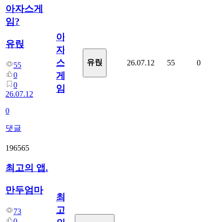
아자스게
임?
아
유릱
자
스
유릱
26.07.12
55
0
55
게
0
0
임?
26.07.12
0
댓글
196565
최고의 앱.
만두엄마
최
고
73
0