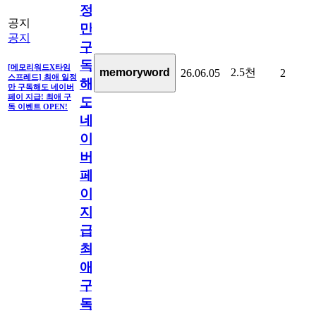
정
공지
만
공지
구
독
[메모리워드X타임
2.5천
memoryword
26.06.05
2
스프레드] 최애 일정
해
만 구독해도 네이버
페이 지급! 최애 구
도
독 이벤트 OPEN!
네
이
버
페
이
지
급!
최
애
구
독