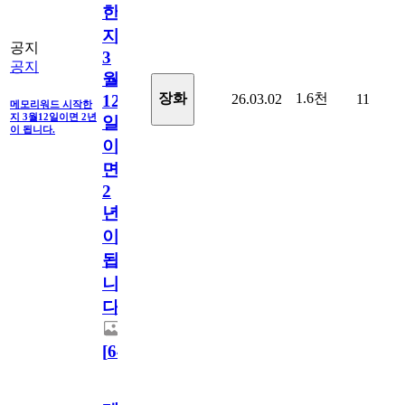
한
지
공지
3
공지
월
1.6천
장화
26.03.02
11
12
메모리워드 시작한
지 3월12일이면 2년
일
이 됩니다.
이
면
2
년
이
됩
니
다.
[
64
]