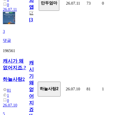
의
만두엄마
26.07.11
73
0
0
앱.
26.07.11
[
3
]
3
댓글
196561
캐시가 왜
캐
없어지죠.?
시
가
하늘사랑2
왜
하늘사랑2
26.07.10
81
1
없
81
1
어
0
지
26.07.10
죠.?
5