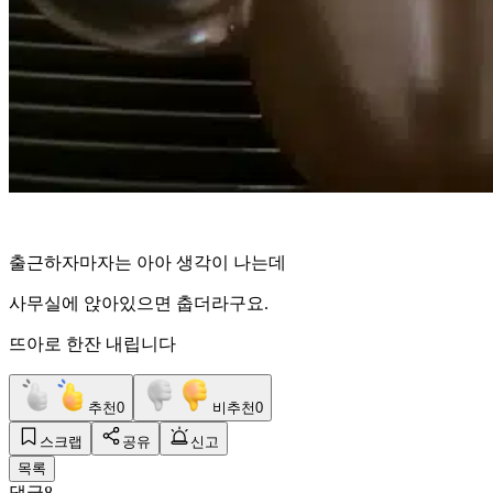
출근하자마자는 아아 생각이 나는데
사무실에 앉아있으면 춥더라구요.
뜨아로 한잔 내립니다
추천
0
비추천
0
스크랩
공유
신고
목록
댓글
8