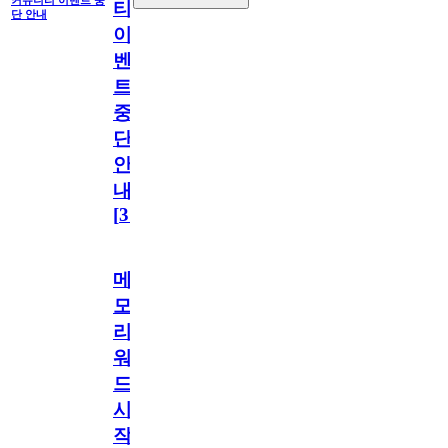
커뮤니티 이벤트 중
티
단 안내
이
벤
트
중
단
안
내
[
31
]
메
모
리
워
드
시
작