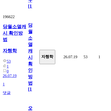
ㅜ
[
15
]
196622
당
당월소멸캐
월
시 확인방
소
법
멸
자행학
캐
자행학
26.07.19
53
1
시
53
확
1
인
0
26.07.19
방
법
1
[
1
]
댓글
오