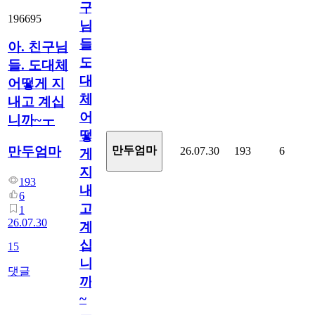
구
196695
님
들.
아. 친구님
도
들. 도대체
대
어떻게 지
체
내고 계십
어
니까~ㅜ
떻
만두엄마
만두엄마
26.07.30
193
6
게
지
193
내
6
고
1
26.07.30
계
십
15
니
댓글
까
~