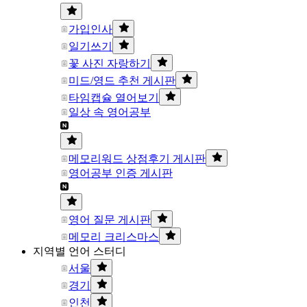
가입인사
일기쓰기
꽃 사진 자랑하기
미드/영드 추천 게시판
타임캡슐 열어보기
일상 속 영어공부
메모리워드 상점후기 게시판
영어공부 인증 게시판
영어 질문 게시판
메모리 크리스마스
지역별 언어 스터디
서울
경기
인천