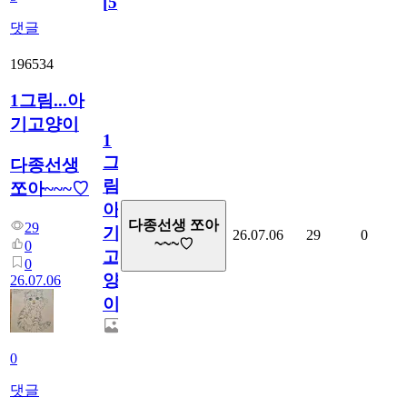
[
5
]
댓글
196534
1그림...아
기고양이
1
그
다종선생
림...
쪼아~~~♡
아
다종선생 쪼아
29
기
26.07.06
29
0
~~~♡
0
고
0
양
26.07.06
이
0
댓글