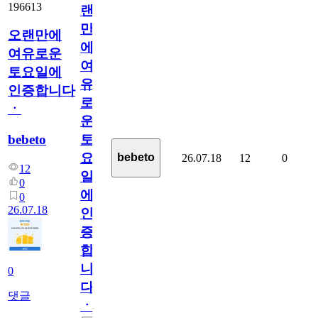
196613
랜
만
오랜만에
에
여유로운
여
토요일에
유
인증합니다
로
ㆍ
운
bebeto
토
요
bebeto
26.07.18
12
0
12
일
0
에
0
26.07.18
인
증
합
니
0
다
댓글
ㆍ