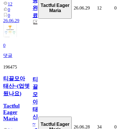
공
12
Tactful Eager
완
26.06.29
12
0
0
Maria
료
0
26.06.29
0
댓글
196475
티끌모아
티
태산~(업뎃
끌
됬나요)
모
아
Tactful
태
Eager
산
Maria
~
Tactful Eager
26.06.28
34
0