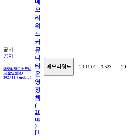
메
모
리
워
드
커
뮤
공지
공지
니
티
메모리워드
23.11.01
9.5천
29
메모리워드 커뮤니
운
티 운영정책 (
2023.11.1 update )
영
정
책
(
2023.11.1
update
)
[
110
]