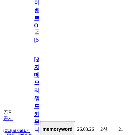
이
벤
트
OPEN!
[
5
]
[공
지]
메
모
리
워
드
공지
커
공지
뮤
26.03.26
2천
21
memoryword
니
[공지] 메모리워드