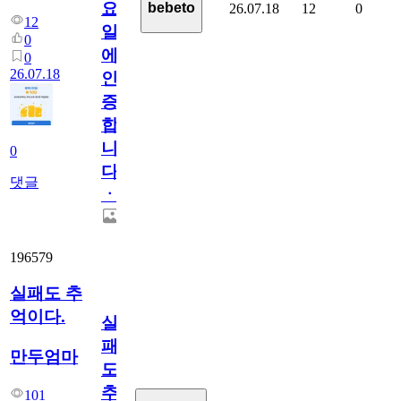
요
bebeto
26.07.18
12
0
12
일
0
에
0
26.07.18
인
증
합
니
0
다
댓글
ㆍ
196579
실패도 추
억이다.
실
패
만두엄마
도
추
101