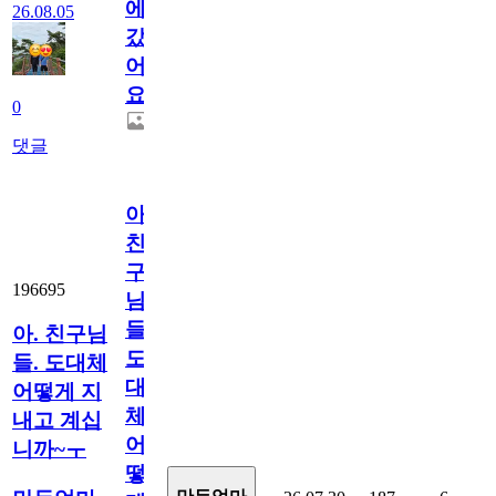
에
26.08.05
갔
어
요.
0
댓글
아.
친
구
196695
님
들.
아. 친구님
도
들. 도대체
대
어떻게 지
체
내고 계십
어
니까~ㅜ
떻