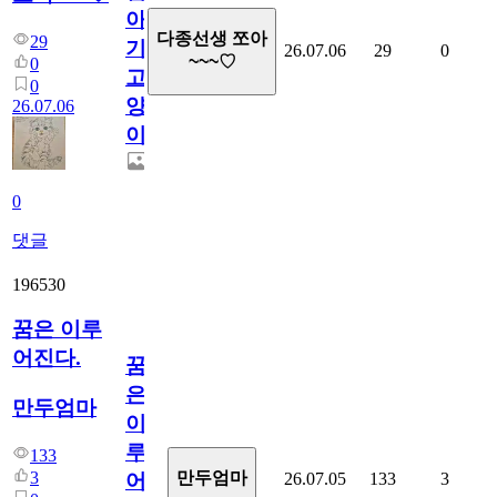
아
다종선생 쪼아
29
기
26.07.06
29
0
~~~♡
0
고
0
양
26.07.06
이
0
댓글
196530
꿈은 이루
어진다.
꿈
은
만두엄마
이
루
133
3
만두엄마
26.07.05
133
3
어