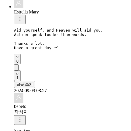
Estrella Mary
Aid yourself, and Heaven will aid you.

Action speak louder than words. 

Thanks a lot. 

Have a great day ^^
0
1
답글 쓰기
2024.09.09 08:57
bebeto
작성자
You too.