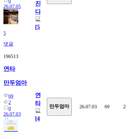
0
진
26.07.05
다.
[
5
]
5
댓글
196513
연타
만두엄마
연
69
2
타
만두엄마
26.07.03
69
2
0
26.07.03
[
4
]