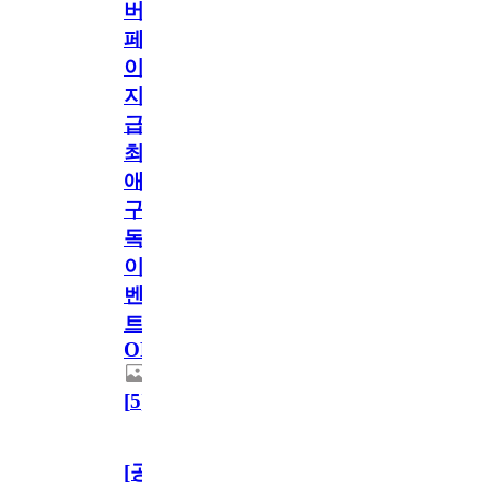
버
페
이
지
급!
최
애
구
독
이
벤
트
OPEN!
[
5
]
[공