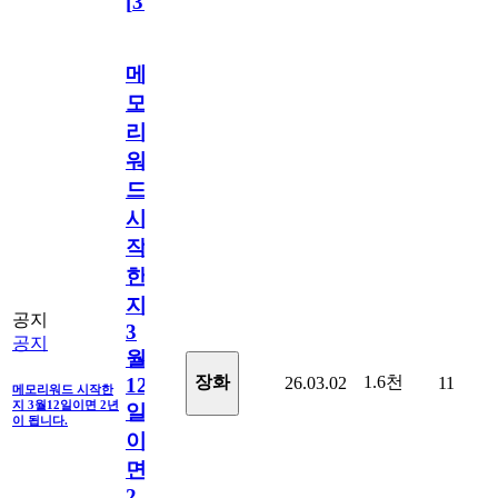
[
31
]
메
모
리
워
드
시
작
한
지
공지
3
공지
월
1.6천
장화
26.03.02
11
12
메모리워드 시작한
지 3월12일이면 2년
일
이 됩니다.
이
면
2