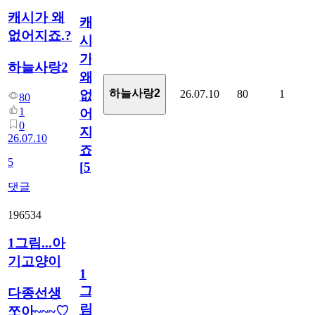
캐시가 왜
캐
없어지죠.?
시
가
하늘사랑2
왜
하늘사랑2
26.07.10
80
1
없
80
1
어
0
지
26.07.10
죠.?
5
[
5
]
댓글
196534
1그림...아
기고양이
1
그
다종선생
림...
쪼아~~~♡