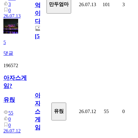
3
만두엄마
26.07.13
101
3
억
0
이
26.07.13
다.
[
5
]
5
댓글
196572
아자스게
임?
아
유릱
자
스
유릱
26.07.12
55
0
55
게
0
0
임?
26.07.12