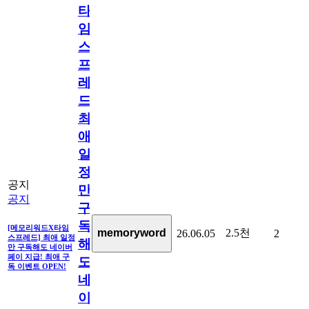
타
임
스
프
레
드]
최
애
일
정
공지
만
공지
구
독
[메모리워드X타임
2.5천
memoryword
26.06.05
2
스프레드] 최애 일정
해
만 구독해도 네이버
페이 지급! 최애 구
도
독 이벤트 OPEN!
네
이