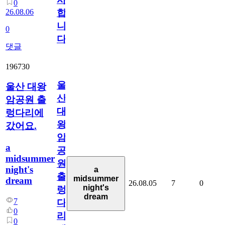
0
26.08.06
합
니
0
다
댓글
196730
울
울산 대왕
산
암공원 출
대
렁다리에
왕
갔어요.
암
a
공
midsummer
원
night's
a
출
midsummer
dream
26.08.05
7
0
night's
렁
dream
7
다
0
리
0