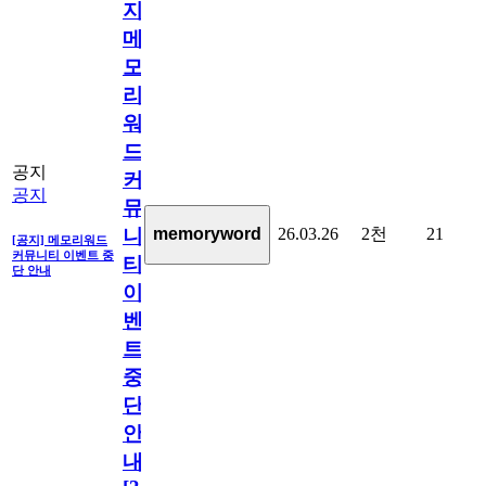
지]
메
모
리
워
드
공지
커
공지
뮤
26.03.26
2천
21
memoryword
니
[공지] 메모리워드
커뮤니티 이벤트 중
티
단 안내
이
벤
트
중
단
안
내