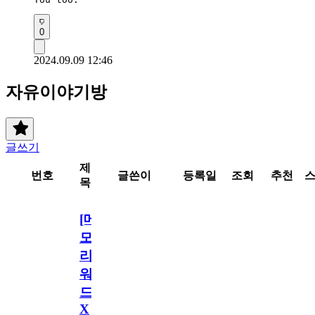
0
2024.09.09 12:46
자유이야기방
글쓰기
제
번호
글쓴이
등록일
조회
추천
목
[메
모
리
워
드
X