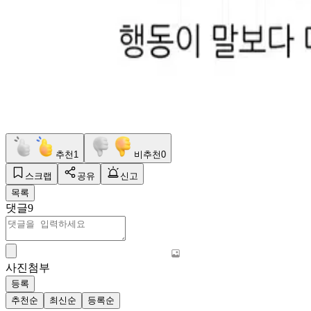
추천
1
비추천
0
스크랩
공유
신고
목록
댓글
9
사진첨부
등록
추천순
최신순
등록순