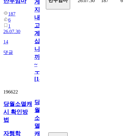
만두엄마
만두엄마
26.07.30
187
6
게
지
187
내
6
고
1
26.07.30
계
십
14
니
댓글
까
~
ㅜ
[
14
]
196622
당
당월소멸캐
월
시 확인방
소
법
멸
자행학
캐