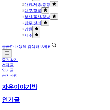
대전/세종/충청
대구/경북
부산/울산/경남
광주/전라
강원
제주
궁금한 내용을 검색해보세요
즐겨찾기
전체글
인기글
공지사항
자유이야기방
인기글