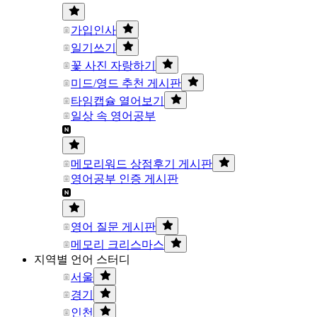
가입인사
일기쓰기
꽃 사진 자랑하기
미드/영드 추천 게시판
타임캡슐 열어보기
일상 속 영어공부
메모리워드 상점후기 게시판
영어공부 인증 게시판
영어 질문 게시판
메모리 크리스마스
지역별 언어 스터디
서울
경기
인천