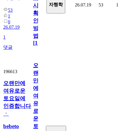
자행학
26.07.19
53
1
시
53
확
1
인
0
26.07.19
방
법
1
[
1
]
댓글
오
196613
랜
만
오랜만에
에
여유로운
여
토요일에
유
인증합니다
로
ㆍ
운
bebeto
토