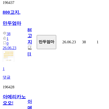
196437
800고지.
만두엄마
800
38
고
1
지.
만두엄마
26.06.23
38
1
0
26.06.23
[
1
]
1
댓글
196428
아메리카노
아
오오!
메