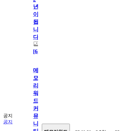
년
이
됩
니
다.
[
64
]
메
모
리
워
드
커
뮤
공지
공지
니