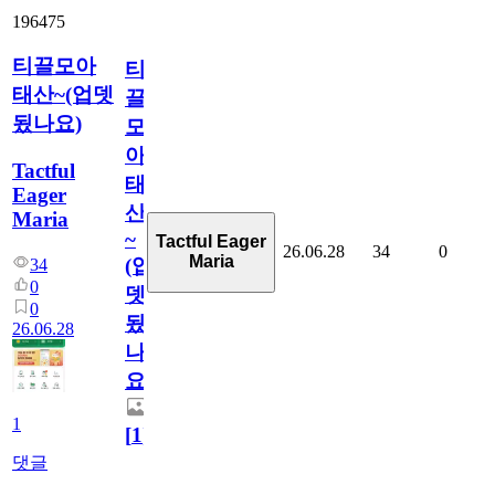
196475
티끌모아
티
태산~(업뎃
끌
됬나요)
모
아
Tactful
태
Eager
산
Maria
~
Tactful Eager
26.06.28
34
0
Maria
(업
34
0
뎃
0
됬
26.06.28
나
요)
1
[
1
]
댓글