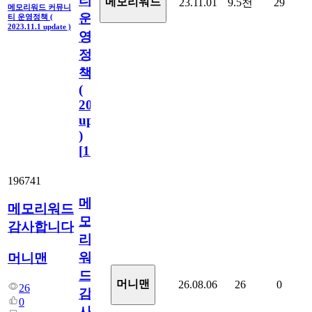
티
메모리워드
23.11.01
9.5천
29
메모리워드 커뮤니
운
티 운영정책 (
2023.11.1 update )
영
정
책
(
2023.11.1
update
)
[
110
]
196741
메
메모리워드
모
감사합니다
리
워
머니맨
드
머니맨
26.08.06
26
0
26
감
0
사