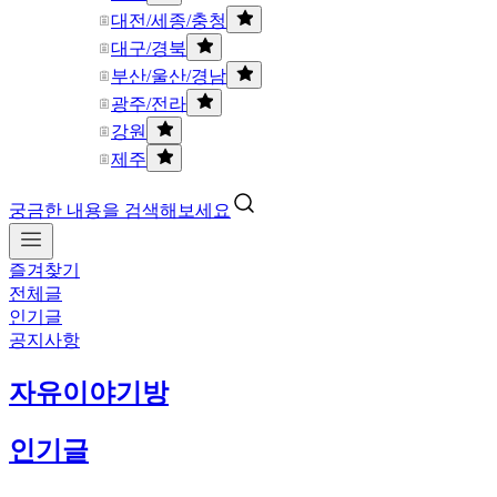
대전/세종/충청
대구/경북
부산/울산/경남
광주/전라
강원
제주
궁금한 내용을 검색해보세요
즐겨찾기
전체글
인기글
공지사항
자유이야기방
인기글