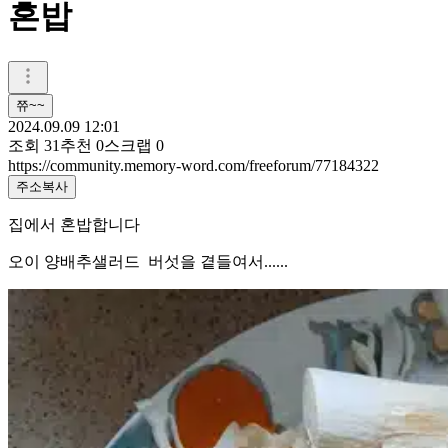
혼밥
쮸~~
2024.09.09 12:01
조회
31
추천
0
스크랩
0
https://community.memory-word.com/freeforum/77184322
주소복사
집에서 혼밥합니다
오이 양배추샐러드 버섯을 곁들여서......