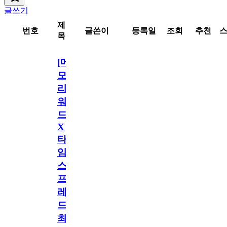
글쓰기
제
번호
글쓴이
등록일
조회
추천
목
[메
모
리
워
드
X
타
임
스
프
레
드]
최