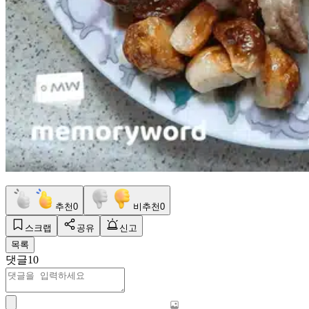
추천
0
비추천
0
스크랩
공유
신고
목록
댓글
10