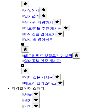
가입인사
일기쓰기
꽃 사진 자랑하기
미드/영드 추천 게시판
타임캡슐 열어보기
일상 속 영어공부
메모리워드 상점후기 게시판
영어공부 인증 게시판
영어 질문 게시판
메모리 크리스마스
지역별 언어 스터디
서울
경기
인천