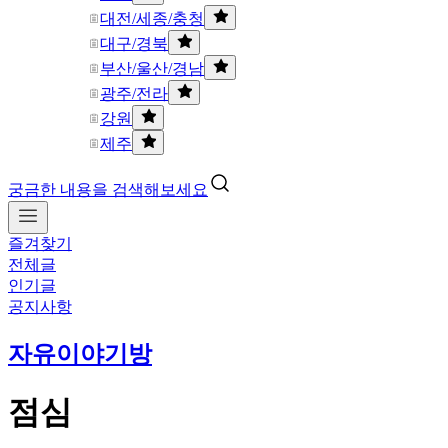
대전/세종/충청
대구/경북
부산/울산/경남
광주/전라
강원
제주
궁금한 내용을 검색해보세요
즐겨찾기
전체글
인기글
공지사항
자유이야기방
점심