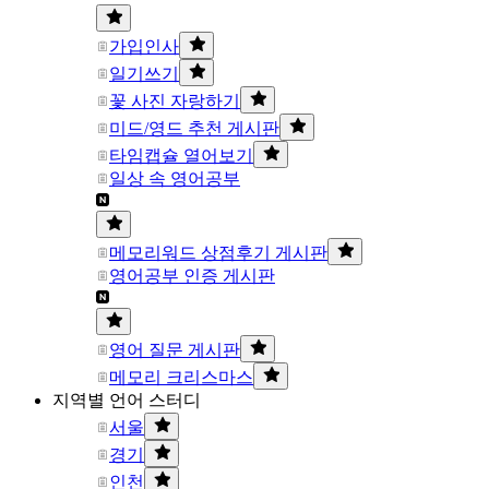
가입인사
일기쓰기
꽃 사진 자랑하기
미드/영드 추천 게시판
타임캡슐 열어보기
일상 속 영어공부
메모리워드 상점후기 게시판
영어공부 인증 게시판
영어 질문 게시판
메모리 크리스마스
지역별 언어 스터디
서울
경기
인천