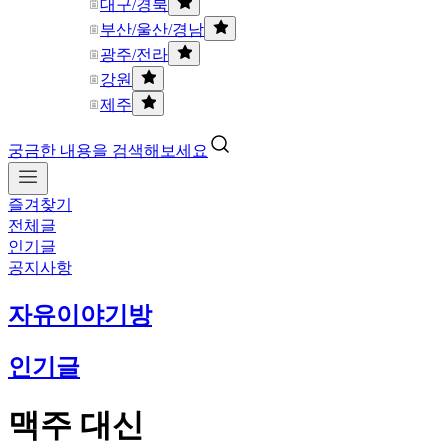
대구/경북
부산/울산/경남
광주/전라
강원
제주
궁금한 내용을 검색해보세요
즐겨찾기
전체글
인기글
공지사항
자유이야기방
인기글
맥주 대신