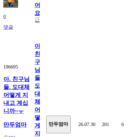
어
요.
0
댓글
아.
친
구
196695
님
들.
아. 친구님
도
들. 도대체
대
어떻게 지
체
내고 계십
어
니까~ㅜ
떻
만두엄마
만두엄마
26.07.30
201
6
게
지