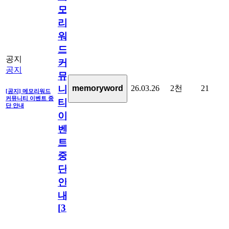
모
리
워
드
공지
커
공지
뮤
26.03.26
2천
21
memoryword
니
[공지] 메모리워드
커뮤니티 이벤트 중
티
단 안내
이
벤
트
중
단
안
내
[
31
]