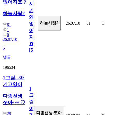
없어지죠.?
시
가
하늘사랑2
왜
하늘사랑2
26.07.10
81
1
없
81
1
어
0
지
26.07.10
죠.?
5
[
5
]
댓글
196534
1그림...아
기고양이
1
그
다종선생
림...
쪼아~~~♡
아
다종선생 쪼아
29