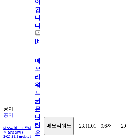
이
됩
니
다.
[
64
]
메
모
리
워
드
커
뮤
공지
공지
니
티
메모리워드
23.11.01
9.6천
29
메모리워드 커뮤니
운
티 운영정책 (
2023.11.1 update )