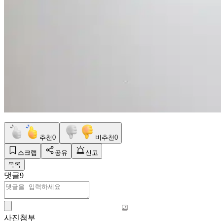
추천
0
비추천
0
스크랩
공유
신고
목록
댓글
9
사진첨부