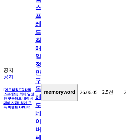
스
프
레
드]
최
애
일
정
공지
만
공지
구
독
[메모리워드X타임
2.5천
memoryword
26.06.05
2
스프레드] 최애 일정
해
만 구독해도 네이버
페이 지급! 최애 구
도
독 이벤트 OPEN!
네
이
버
페