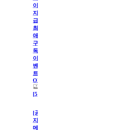
이
지
급!
최
애
구
독
이
벤
트
OPEN!
[
5
]
[공
지]
메