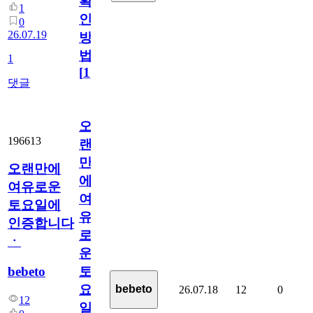
확
1
인
0
26.07.19
방
법
1
[
1
]
댓글
오
196613
랜
만
오랜만에
에
여유로운
여
토요일에
유
인증합니다
로
ㆍ
운
bebeto
토
요
bebeto
26.07.18
12
0
12
일