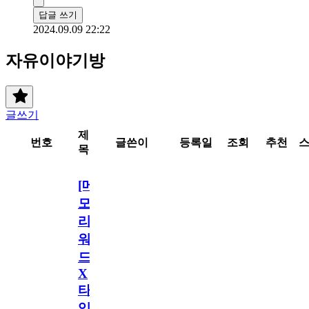
답글 쓰기
2024.09.09 22:22
자유이야기방
글쓰기
제
번호
글쓴이
등록일
조회
추천
목
[메
모
리
워
드
X
타
임