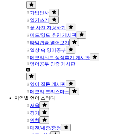
가입인사
일기쓰기
꽃 사진 자랑하기
미드/영드 추천 게시판
타임캡슐 열어보기
일상 속 영어공부
메모리워드 상점후기 게시판
영어공부 인증 게시판
영어 질문 게시판
메모리 크리스마스
지역별 언어 스터디
서울
경기
인천
대전/세종/충청