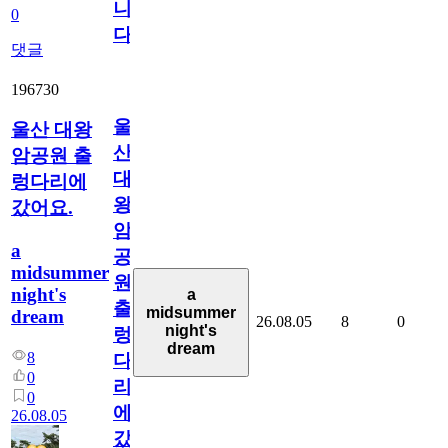
니
0
다
댓글
196730
울
울산 대왕
산
암공원 출
대
렁다리에
왕
갔어요.
암
a
공
midsummer
원
night's
a
출
midsummer
dream
26.08.05
8
0
night's
렁
dream
8
다
0
리
0
에
26.08.05
갔