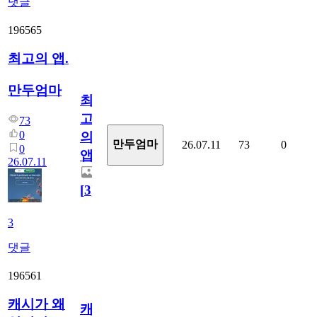
댓글
196565
최고의 앱.
만두엄마
최
고
73
0
의
만두엄마
26.07.11
73
0
0
앱.
26.07.11
[
3
]
3
댓글
196561
캐시가 왜
캐