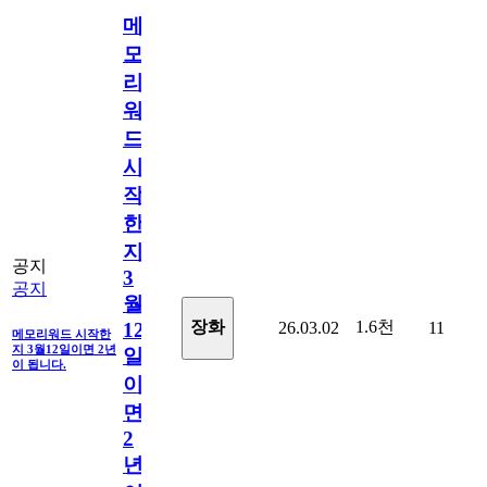
메
모
리
워
드
시
작
한
지
공지
3
공지
월
1.6천
장화
26.03.02
11
12
메모리워드 시작한
지 3월12일이면 2년
일
이 됩니다.
이
면
2
년