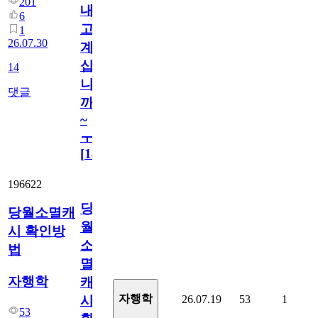
201
내
6
고
1
26.07.30
계
십
14
니
댓글
까
~
ㅜ
[
14
]
196622
당
당월소멸캐
월
시 확인방
소
법
멸
자행학
캐
자행학
26.07.19
53
1
시
53