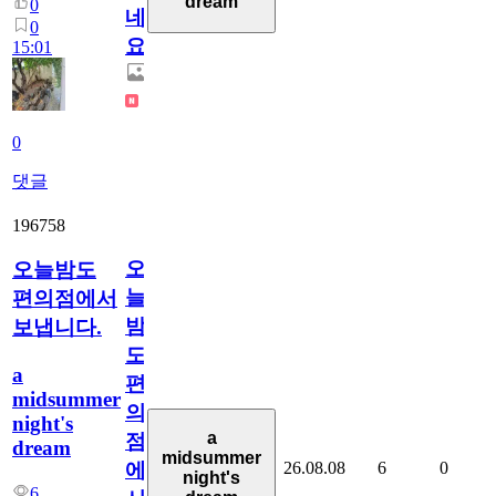
dream
0
네
0
요.
15:01
0
댓글
196758
오
오늘밤도
늘
편의점에서
밤
보냅니다.
도
a
편
midsummer
의
night's
a
점
dream
midsummer
26.08.08
6
0
에
night's
6