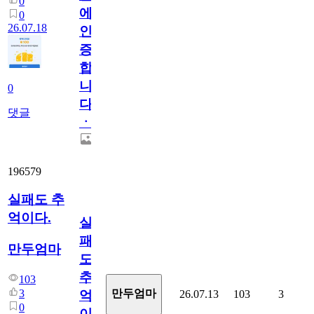
0
에
0
26.07.18
인
증
합
니
0
다
댓글
ㆍ
196579
실패도 추
억이다.
실
패
만두엄마
도
추
103
3
만두엄마
26.07.13
103
3
억
0
이