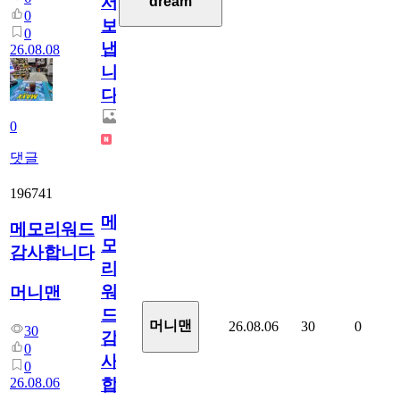
서
dream
0
보
0
냅
26.08.08
니
다.
0
댓글
196741
메
메모리워드
모
감사합니다
리
워
머니맨
드
머니맨
26.08.06
30
0
30
감
0
사
0
26.08.06
합