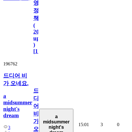
영
정
책
(
2023.11.1
update
)
[
110
]
196762
드디어 비
가 오네요.
드
a
디
midsummer
어
night's
비
dream
a
가
midsummer
15:01
3
0
night's
3
오