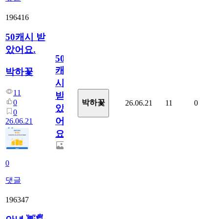
196416
50캐시 받
았어요.
50
캐
박하꽃
시
11
받
0
박하꽃
26.06.21
11
0
았
0
어
26.06.21
요.
0
댓글
196347