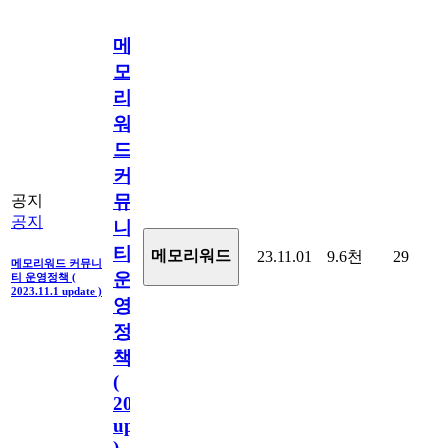
메
모
리
워
드
커
뮤
공지
공지
니
티
메모리워드
23.11.01
9.6천
29
메모리워드 커뮤니
운
티 운영정책 (
2023.11.1 update )
영
정
책
(
2023.11.1
update
)