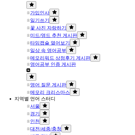
가입인사
일기쓰기
꽃 사진 자랑하기
미드/영드 추천 게시판
타임캡슐 열어보기
일상 속 영어공부
메모리워드 상점후기 게시판
영어공부 인증 게시판
영어 질문 게시판
메모리 크리스마스
지역별 언어 스터디
서울
경기
인천
대전/세종/충청