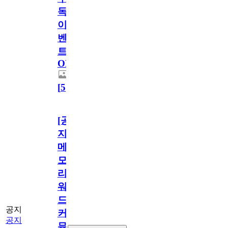
독
이
벤
트
OPEN!
[
5
]
[공
지]
메
모
리
워
드
공지
커
공지
뮤