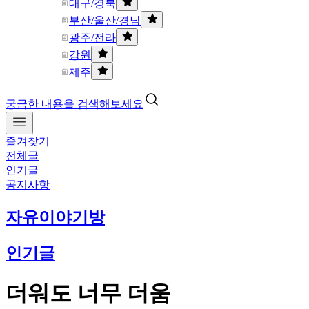
대구/경북
부산/울산/경남
광주/전라
강원
제주
궁금한 내용을 검색해보세요
즐겨찾기
전체글
인기글
공지사항
자유이야기방
인기글
더워도 너무 더움