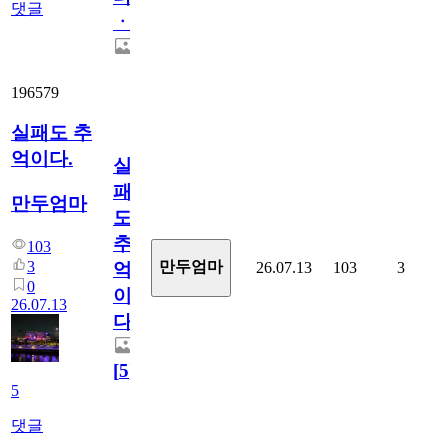
댓글
ㆍ
196579
실패도 추
억이다.
실
패
만두엄마
도
추
103
3
만두엄마
26.07.13
103
3
억
0
이
26.07.13
다.
[
5
]
5
댓글