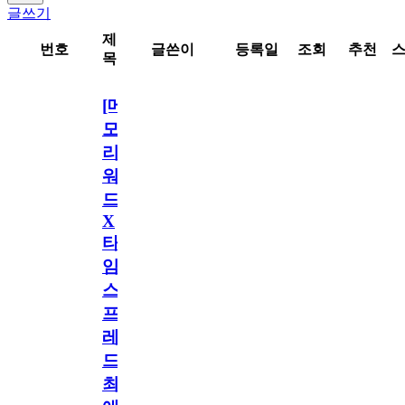
글쓰기
제
번호
글쓴이
등록일
조회
추천
목
[메
모
리
워
드
X
타
임
스
프
레
드]
최