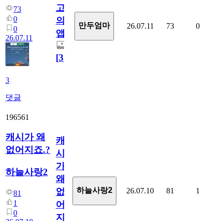
고
73
0
의
만두엄마
26.07.11
73
0
0
앱.
26.07.11
[
3
]
3
댓글
196561
캐시가 왜
캐
없어지죠.?
시
가
하늘사랑2
왜
하늘사랑2
26.07.10
81
1
없
81
1
어
0
지