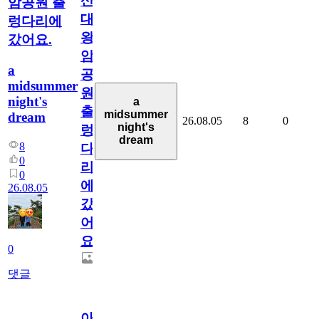
산
암공원 출
대
렁다리에
왕
갔어요.
암
a
공
midsummer
원
night's
a
출
midsummer
dream
26.08.05
8
0
night's
렁
dream
8
다
0
리
0
에
26.08.05
갔
어
요.
0
댓글
아.