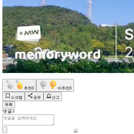
추천
0
비추천
0
스크랩
공유
신고
목록
댓글
3