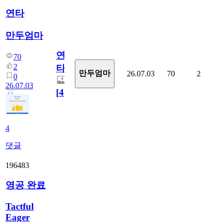
연타
만두엄마
연
70
2
타
만두엄마
26.07.03
70
2
0
26.07.03
[
4
]
4
댓글
196483
영공 완료
Tactful
Eager