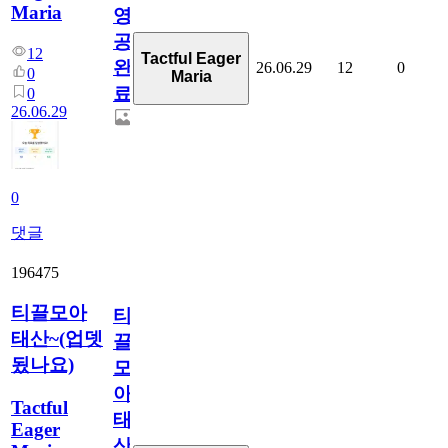
Maria
영
공
12
Tactful Eager
완
26.06.29
12
0
0
Maria
료
0
26.06.29
0
댓글
196475
티끌모아
티
태산~(업뎃
끌
됬나요)
모
아
Tactful
태
Eager
산