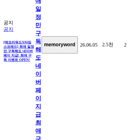
애
일
정
공지
만
공지
구
독
[메모리워드X타임
2.5천
memoryword
26.06.05
2
스프레드] 최애 일정
해
만 구독해도 네이버
페이 지급! 최애 구
도
독 이벤트 OPEN!
네
이
버
페
이
지
급!
최
애
구