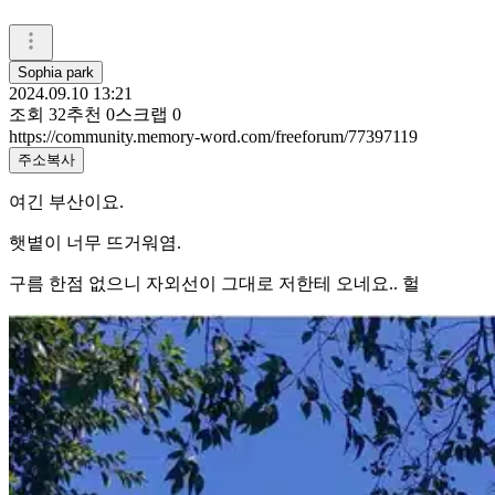
Sophia park
2024.09.10 13:21
조회
32
추천
0
스크랩
0
https://community.memory-word.com/freeforum/77397119
주소복사
여긴 부산이요.
햇볕이 너무 뜨거워염.
구름 한점 없으니 자외선이 그대로 저한테 오네요.. 헐