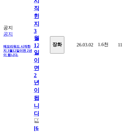
시
작
한
지
공지
3
공지
월
1.6천
장화
26.03.02
11
12
메모리워드 시작한
지 3월12일이면 2년
일
이 됩니다.
이
면
2
년
이
됩
니
다.
[
64
]