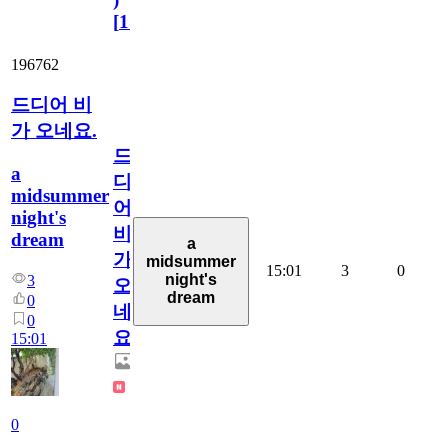
[
110
]
196762
드디어 비
가 오네요.
드
a
디
midsummer
어
night's
비
dream
a
가
midsummer
15:01
3
0
night's
3
오
dream
0
네
0
요.
15:01
0