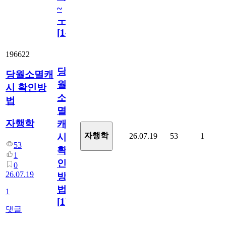
~
ㅜ
[
14
]
196622
당
당월소멸캐
월
시 확인방
소
법
멸
자행학
캐
자행학
26.07.19
53
1
시
53
확
1
인
0
26.07.19
방
법
1
[
1
]
댓글