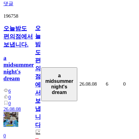
댓글
196758
오
오늘밤도
늘
편의점에서
밤
보냅니다.
도
a
편
midsummer
의
night's
a
점
dream
midsummer
26.08.08
6
0
에
night's
6
서
dream
0
보
0
냅
26.08.08
니
다.
0