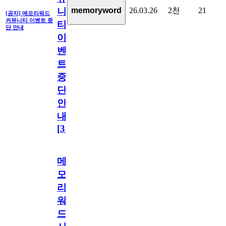
26.03.26
2천
21
memoryword
니
[공지] 메모리워드
커뮤니티 이벤트 중
티
단 안내
이
벤
트
중
단
안
내
[
31
]
메
모
리
워
드