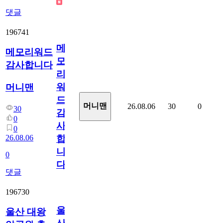
댓글
196741
메
메모리워드
모
감사합니다
리
워
머니맨
드
머니맨
26.08.06
30
0
30
감
0
사
0
26.08.06
합
니
0
다
댓글
196730
울
울산 대왕