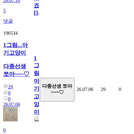
26.07.10
죠.?
5
[
5
]
댓글
196534
1그림...아
기고양이
1
그
다종선생
림...
쪼아~~~♡
아
다종선생 쪼아
29
기
26.07.06
29
0
~~~♡
0
고
0
양
26.07.06
이
0