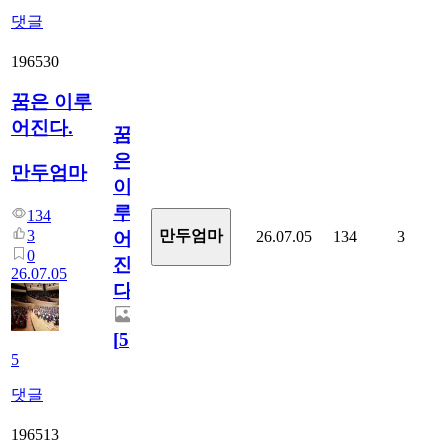
댓글
196530
꿈은 이루
어진다.
꿈
은
만두엄마
이
루
134
3
만두엄마
26.07.05
134
3
어
0
진
26.07.05
다.
[
5
]
5
댓글
196513