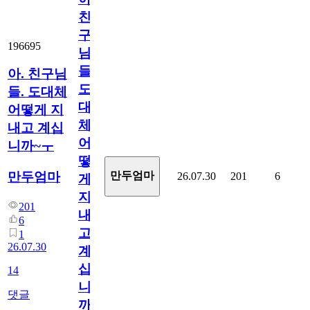
친
구
196695
님
들.
아. 친구님
도
들. 도대체
대
어떻게 지
체
내고 계십
어
니까~ㅜ
떻
만두엄마
만두엄마
26.07.30
201
6
게
지
201
내
6
고
1
26.07.30
계
십
14
니
댓글
까