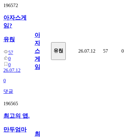
196572
아자스게
임?
아
유릱
자
스
유릱
26.07.12
57
0
57
게
0
0
임?
26.07.12
0
댓글
196565
최고의 앱.
만두엄마
최