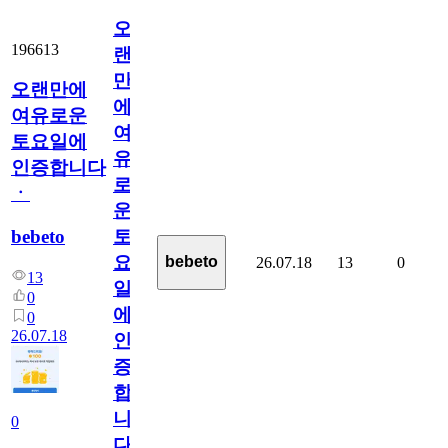
오
196613
랜
만
오랜만에
에
여유로운
여
토요일에
유
인증합니다
로
ㆍ
운
bebeto
토
요
bebeto
26.07.18
13
0
13
일
0
에
0
26.07.18
인
증
합
니
0
다