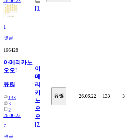
26.06.23
[
1
]
1
댓글
196428
아메리카노
아
오오!
메
유릱
리
카
유릱
26.06.22
133
3
133
노
3
오
2
26.06.22
오!
[
7
]
7
댓글