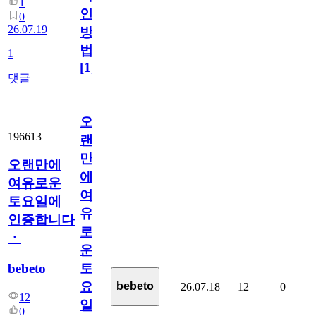
1
인
0
26.07.19
방
법
1
[
1
]
댓글
오
196613
랜
만
오랜만에
에
여유로운
여
토요일에
유
인증합니다
로
ㆍ
운
bebeto
토
요
bebeto
26.07.18
12
0
12
일
0