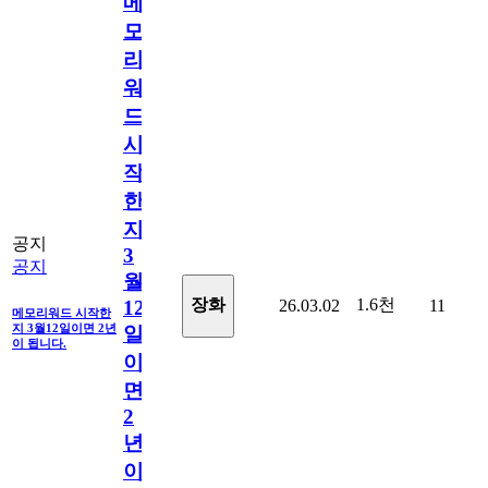
메
모
리
워
드
시
작
한
지
공지
3
공지
월
1.6천
장화
26.03.02
11
12
메모리워드 시작한
지 3월12일이면 2년
일
이 됩니다.
이
면
2
년
이