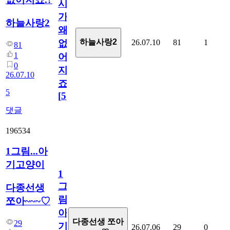
시
가
하늘사랑2
왜
하늘사랑2
26.07.10
81
1
없
81
1
어
0
지
26.07.10
죠.?
5
[
5
]
댓글
196534
1그림...아
기고양이
1
그
다종선생
림...
쪼아~~~♡
아
다종선생 쪼아
29
기
26.07.06
29
0