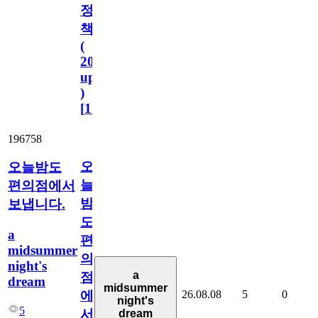
정
책
(
2023.11.1
update
)
[
110
]
196758
오
오늘밤도
늘
편의점에서
밤
보냅니다.
도
a
편
midsummer
의
night's
a
점
dream
midsummer
26.08.08
5
0
에
night's
5
서
dream