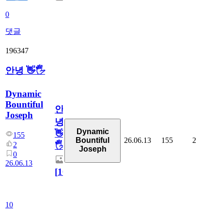
0
댓글
196347
안녕 👋🖐
Dynamic
Bountiful
안
Joseph
녕
Dynamic
👋
155
26.06.13
155
2
Bountiful
2
🖐
Joseph
0
26.06.13
[
10
]
10