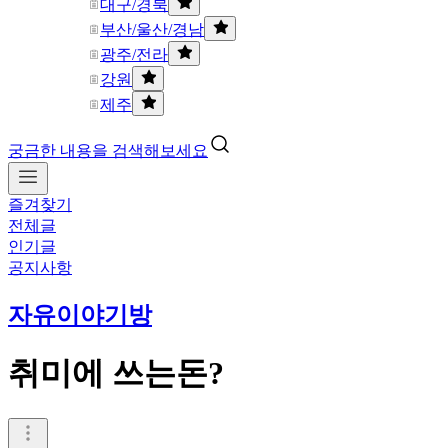
대구/경북
부산/울산/경남
광주/전라
강원
제주
궁금한 내용을 검색해보세요
즐겨찾기
전체글
인기글
공지사항
자유이야기방
취미에 쓰는돈?