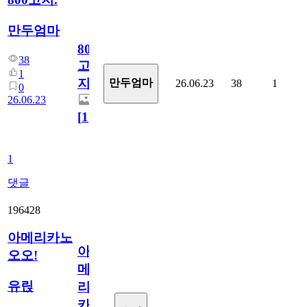
만두엄마
800
38
고
1
지.
만두엄마
26.06.23
38
1
0
26.06.23
[
1
]
1
댓글
196428
아메리카노
아
오오!
메
유릱
리
카