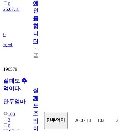
에
0
26.07.18
인
증
합
니
0
다
댓글
ㆍ
196579
실패도 추
억이다.
실
패
만두엄마
도
추
103
3
만두엄마
26.07.13
103
3
억
0
이