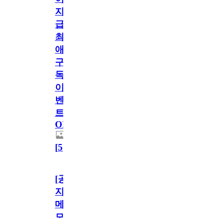
지
급!
최
애
구
독
이
벤
트
OPEN!
[
5
]
[공
지]
메
모