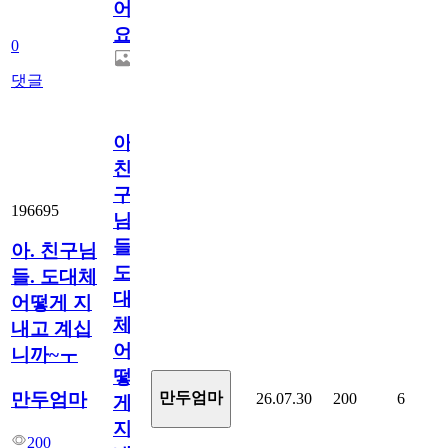
어
요.
0
댓글
아.
친
구
196695
님
들.
아. 친구님
도
들. 도대체
대
어떻게 지
체
내고 계십
어
니까~ㅜ
떻
만두엄마
만두엄마
26.07.30
200
6
게
지
200