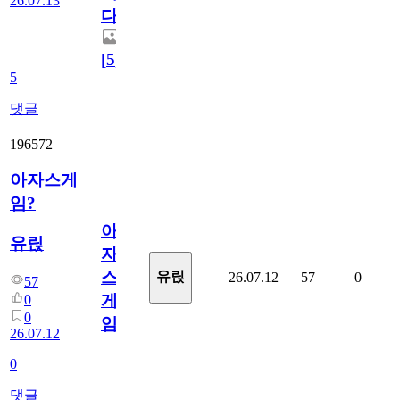
26.07.13
다.
[
5
]
5
댓글
196572
아자스게
임?
아
유릱
자
스
유릱
26.07.12
57
0
57
게
0
0
임?
26.07.12
0
댓글