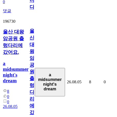
니
0
다
댓글
196730
울
울산 대왕
산
암공원 출
대
렁다리에
왕
갔어요.
암
a
공
midsummer
원
night's
a
출
midsummer
dream
26.08.05
8
0
night's
렁
dream
8
다
0
리
0
에
26.08.05
갔