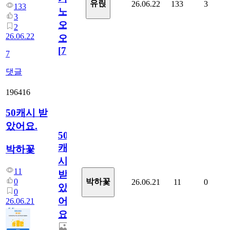
유릱
26.06.22
133
3
133
노
3
오
2
26.06.22
오!
[
7
]
7
댓글
196416
50캐시 받
았어요.
50
캐
박하꽃
시
11
받
0
박하꽃
26.06.21
11
0
았
0
어
26.06.21
요.