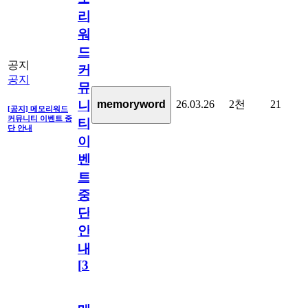
리
워
드
공지
커
공지
뮤
26.03.26
2천
21
memoryword
니
[공지] 메모리워드
커뮤니티 이벤트 중
티
단 안내
이
벤
트
중
단
안
내
[
31
]