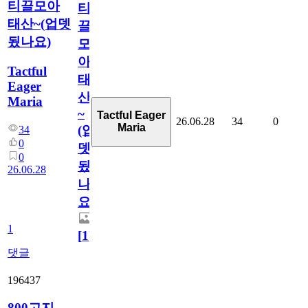
티끌모아
티
태산~(업뎃
끌
됬나요)
모
아
Tactful
태
Eager
산
Maria
~
Tactful Eager
26.06.28
34
0
Maria
(업
34
0
뎃
0
됬
26.06.28
나
요)
1
[
1
]
댓글
196437
800고지.