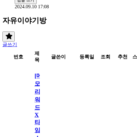
답글 쓰기
2024.09.10 17:08
자유이야기방
글쓰기
제
번호
글쓴이
등록일
조회
추천
목
[메
모
리
워
드
X
타
임