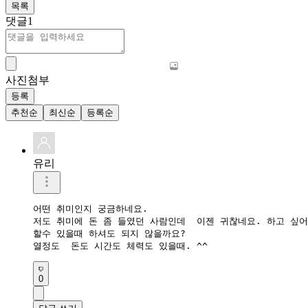
목록
댓글
1
사진첨부
등록
추천순
최신순
등록순
유리
어떤 취미인지 궁금하네요. 

저도 취미에 돈 좀 들였던 사람인데  이젠 귀찮네요. 하고 싶어
할수 있을때 하셔도 되지 않을까요?  

열정도  돈도 시간도 체력도 있을때. ^^
0