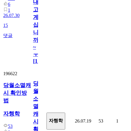
내
6
고
1
26.07.30
계
십
15
니
댓글
까
~
ㅜ
[
15
]
196622
당
당월소멸캐
월
시 확인방
소
법
멸
자행학
캐
자행학
26.07.19
53
1
시
53
확