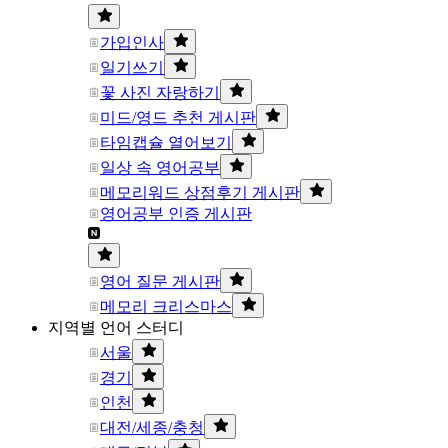
가입인사
일기쓰기
꽃 사진 자랑하기
미드/영드 추천 게시판
타임캡슐 열어보기
일상 속 영어공부
메모리워드 상점후기 게시판
영어공부 인증 게시판
영어 질문 게시판
메모리 크리스마스
지역별 언어 스터디
서울
경기
인천
대전/세종/충청