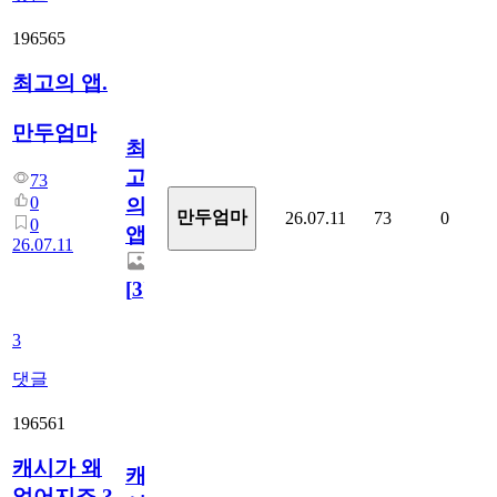
196565
최고의 앱.
만두엄마
최
고
73
0
의
만두엄마
26.07.11
73
0
0
앱.
26.07.11
[
3
]
3
댓글
196561
캐시가 왜
캐
없어지죠.?