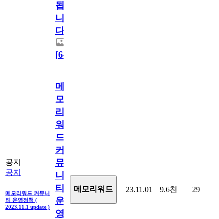
됩
니
다.
[
64
]
메
모
리
워
드
커
뮤
공지
공지
니
티
메모리워드
23.11.01
9.6천
29
메모리워드 커뮤니
운
티 운영정책 (
2023.11.1 update )
영