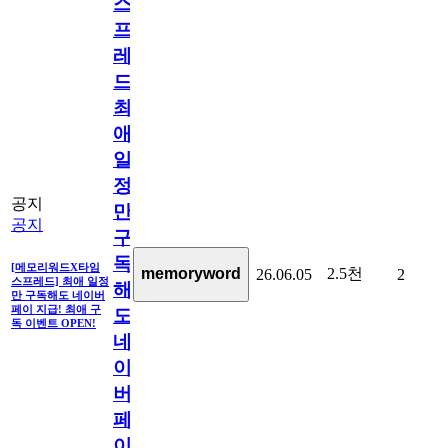
스
프
레
드]
최
애
일
정
공지
만
공지
구
독
[메모리워드X타임
2.5천
memoryword
26.06.05
2
스프레드] 최애 일정
해
만 구독해도 네이버
페이 지급! 최애 구
도
독 이벤트 OPEN!
네
이
버
페
이