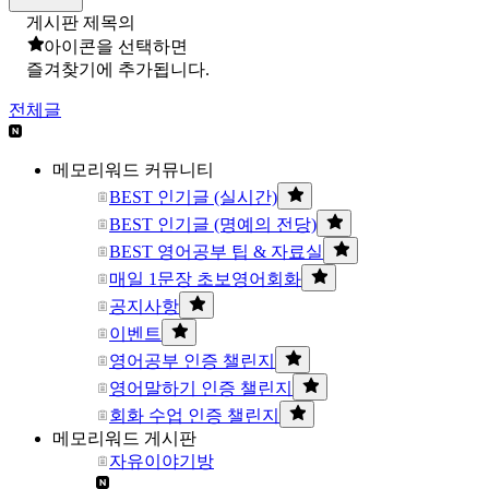
게시판 제목의
아이콘을 선택하면
즐겨찾기에 추가됩니다.
전체글
메모리워드 커뮤니티
BEST 인기글 (실시간)
BEST 인기글 (명예의 전당)
BEST 영어공부 팁 & 자료실
매일 1문장 초보영어회화
공지사항
이벤트
영어공부 인증 챌린지
영어말하기 인증 챌린지
회화 수업 인증 챌린지
메모리워드 게시판
자유이야기방