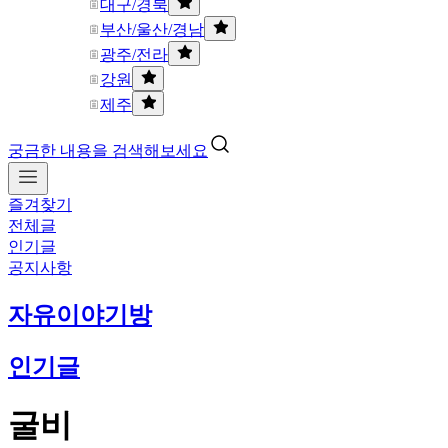
대구/경북
부산/울산/경남
광주/전라
강원
제주
궁금한 내용을 검색해보세요
즐겨찾기
전체글
인기글
공지사항
자유이야기방
인기글
굴비