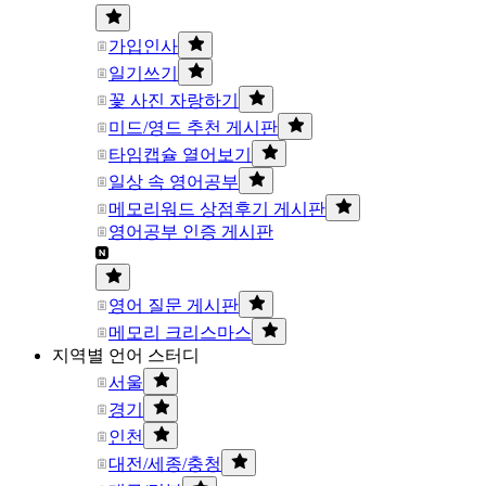
가입인사
일기쓰기
꽃 사진 자랑하기
미드/영드 추천 게시판
타임캡슐 열어보기
일상 속 영어공부
메모리워드 상점후기 게시판
영어공부 인증 게시판
영어 질문 게시판
메모리 크리스마스
지역별 언어 스터디
서울
경기
인천
대전/세종/충청