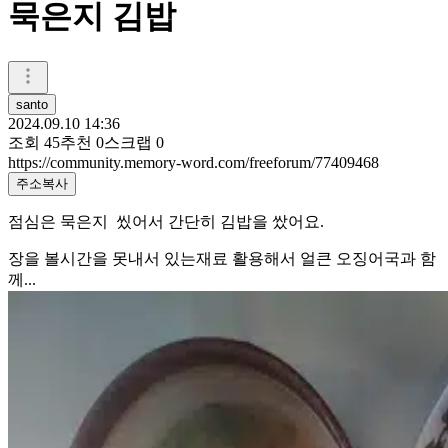
묵은지 김밥
santo
2024.09.10 14:36
조회
45
추천
0
스크랩
0
https://community.memory-word.com/freeforum/77409468
주소복사
점심은 묵은지 씼어서 간단히 김밥을 쌌어요.
장을 볼시간을 못내서 있는재료 활용해서 얼큰 오징어국과 함
께...