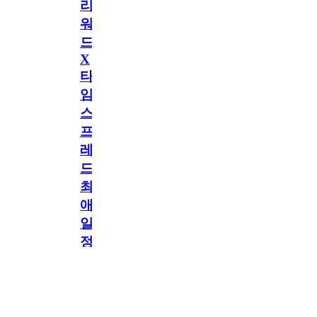
리
워
드
X
타
임
스
프
레
드]
최
애
일
정
공지
만
공지
구
독
[메모리워드X타임
2.5천
memoryword
26.06.05
2
스프레드] 최애 일정
해