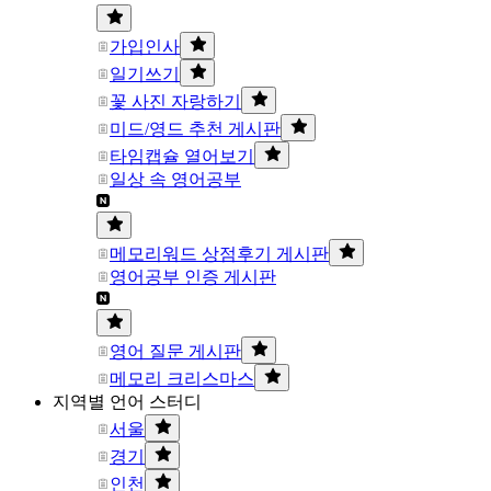
가입인사
일기쓰기
꽃 사진 자랑하기
미드/영드 추천 게시판
타임캡슐 열어보기
일상 속 영어공부
메모리워드 상점후기 게시판
영어공부 인증 게시판
영어 질문 게시판
메모리 크리스마스
지역별 언어 스터디
서울
경기
인천