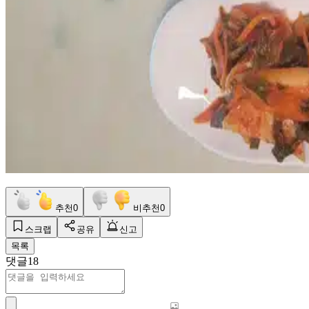
추천
0
비추천
0
스크랩
공유
신고
목록
댓글
18