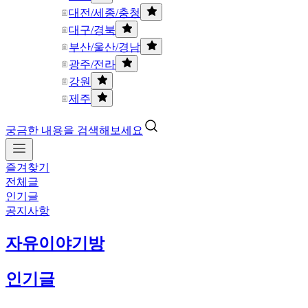
대전/세종/충청
대구/경북
부산/울산/경남
광주/전라
강원
제주
궁금한 내용을 검색해보세요
즐겨찾기
전체글
인기글
공지사항
자유이야기방
인기글