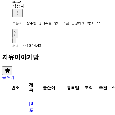
santo
작성자
묵은지, 상추랑 양배추를 넣어 조금 건강하게 먹었어요.
0
2024.09.10 14:43
자유이야기방
글쓰기
제
번호
글쓴이
등록일
조회
추천
목
[메
모