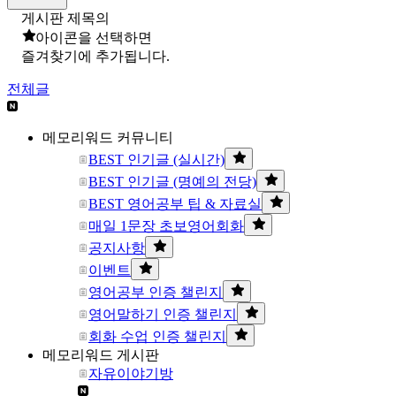
게시판 제목의
아이콘을 선택하면
즐겨찾기에 추가됩니다.
전체글
메모리워드 커뮤니티
BEST 인기글 (실시간)
BEST 인기글 (명예의 전당)
BEST 영어공부 팁 & 자료실
매일 1문장 초보영어회화
공지사항
이벤트
영어공부 인증 챌린지
영어말하기 인증 챌린지
회화 수업 인증 챌린지
메모리워드 게시판
자유이야기방