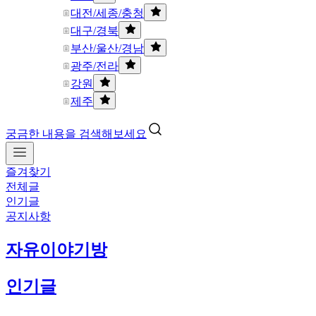
대전/세종/충청
대구/경북
부산/울산/경남
광주/전라
강원
제주
궁금한 내용을 검색해보세요
즐겨찾기
전체글
인기글
공지사항
자유이야기방
인기글