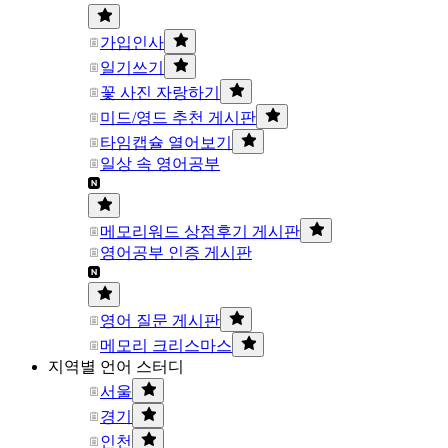
가입인사
일기쓰기
꽃 사진 자랑하기
미드/영드 추천 게시판
타임캡슐 열어보기
일상 속 영어공부
메모리워드 상점후기 게시판
영어공부 인증 게시판
영어 질문 게시판
메모리 크리스마스
지역별 언어 스터디
서울
경기
인천