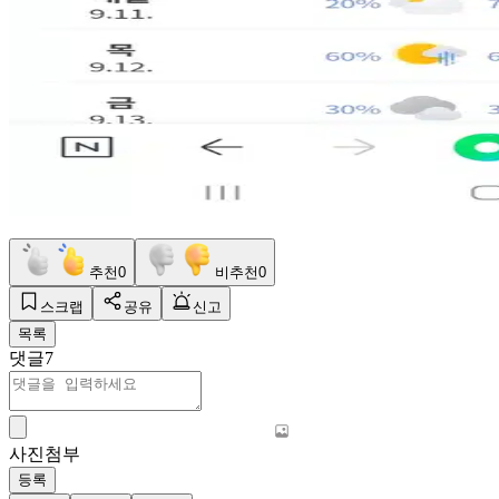
추천
0
비추천
0
스크랩
공유
신고
목록
댓글
7
사진첨부
등록