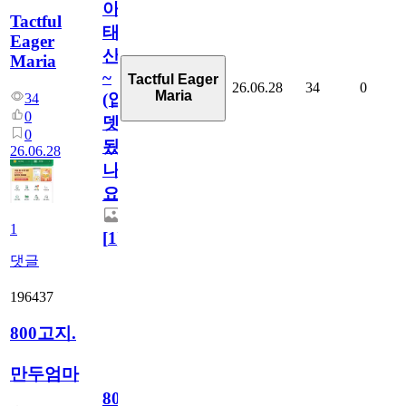
아
Tactful
태
Eager
산
Maria
~
Tactful Eager
26.06.28
34
0
Maria
(업
34
0
뎃
0
됬
26.06.28
나
요)
1
[
1
]
댓글
196437
800고지.
만두엄마
800