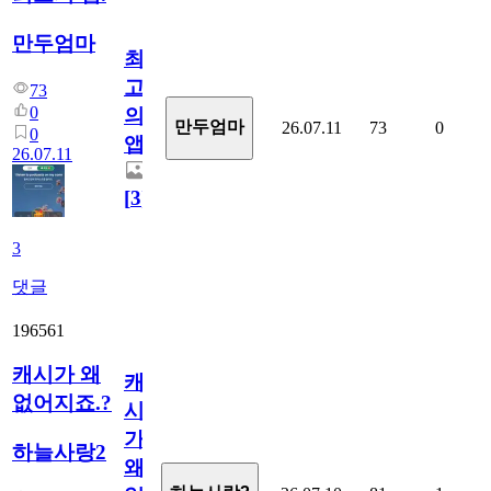
만두엄마
최
고
73
0
의
만두엄마
26.07.11
73
0
0
앱.
26.07.11
[
3
]
3
댓글
196561
캐시가 왜
캐
없어지죠.?
시
가
하늘사랑2
왜