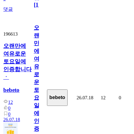
[
1
]
댓글
오
196613
랜
만
오랜만에
에
여유로운
여
토요일에
유
인증합니다
로
ㆍ
운
bebeto
토
요
bebeto
26.07.18
12
0
12
일
0
에
0
26.07.18
인
증