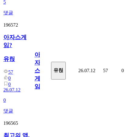
5
댓글
196572
아자스게
임?
아
유릱
자
스
유릱
26.07.12
57
0
57
게
0
0
임?
26.07.12
0
댓글
196565
최고의 앱.