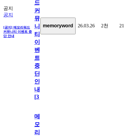
드
공지
커
공지
뮤
26.03.26
2천
21
memoryword
니
[공지] 메모리워드
커뮤니티 이벤트 중
티
단 안내
이
벤
트
중
단
안
내
[
31
]
메
모
리