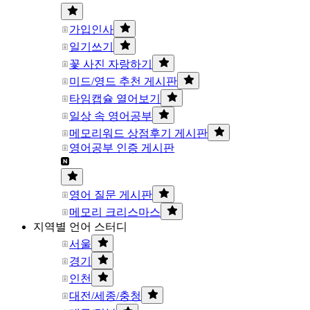
가입인사
일기쓰기
꽃 사진 자랑하기
미드/영드 추천 게시판
타임캡슐 열어보기
일상 속 영어공부
메모리워드 상점후기 게시판
영어공부 인증 게시판
영어 질문 게시판
메모리 크리스마스
지역별 언어 스터디
서울
경기
인천
대전/세종/충청