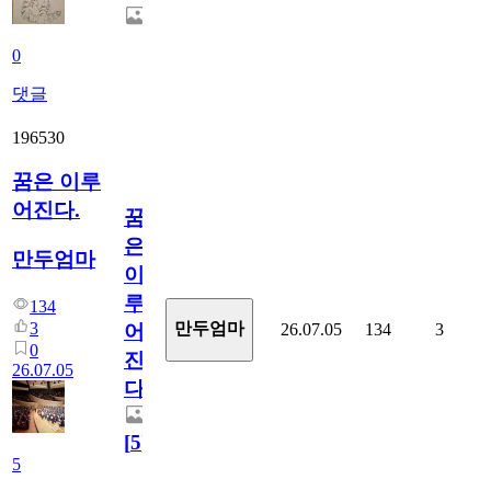
0
댓글
196530
꿈은 이루
어진다.
꿈
은
만두엄마
이
루
134
3
만두엄마
26.07.05
134
3
어
0
진
26.07.05
다.
[
5
]
5