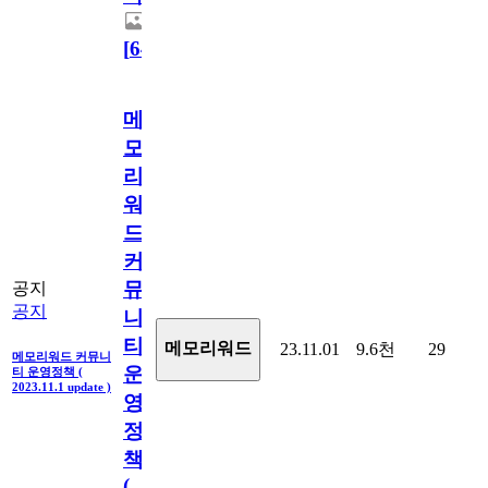
[
64
]
메
모
리
워
드
커
뮤
공지
공지
니
티
메모리워드
23.11.01
9.6천
29
메모리워드 커뮤니
운
티 운영정책 (
2023.11.1 update )
영
정
책
(