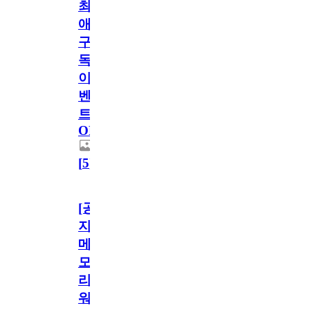
최
애
구
독
이
벤
트
OPEN!
[
5
]
[공
지]
메
모
리
워