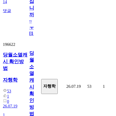
십
14
니
댓글
까
~
ㅜ
[
14
]
196622
당
당월소멸캐
월
시 확인방
소
법
멸
자행학
캐
자행학
26.07.19
53
1
시
53
확
1
인
0
26.07.19
방
법
1