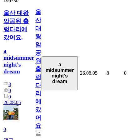
196730
울
울산 대왕
산
암공원 출
대
렁다리에
왕
갔어요.
암
a
공
midsummer
원
night's
a
출
midsummer
dream
26.08.05
8
0
night's
렁
dream
8
다
0
리
0
에
26.08.05
갔
어
요.
0