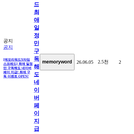
드]
최
애
일
정
공지
만
공지
구
독
[메모리워드X타임
2.5천
memoryword
26.06.05
2
스프레드] 최애 일정
해
만 구독해도 네이버
페이 지급! 최애 구
도
독 이벤트 OPEN!
네
이
버
페
이
지
급!