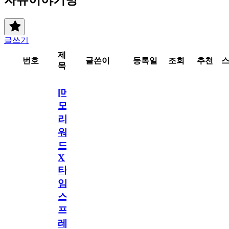
글쓰기
제
번호
글쓴이
등록일
조회
추천
목
[메
모
리
워
드
X
타
임
스
프
레