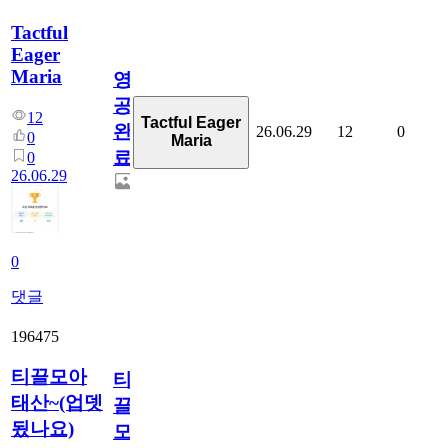
Tactful
Eager
Maria
영
공
12
Tactful Eager
완
26.06.29
12
0
0
Maria
료
0
26.06.29
0
댓글
196475
티끌모아
티
태산~(업뎃
끌
됬나요)
모