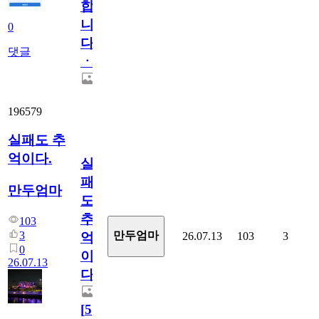
합
니
0
다
댓글
ㆍ
196579
실패도 추
억이다.
실
패
만두엄마
도
추
103
3
만두엄마
26.07.13
103
3
억
0
이
26.07.13
다.
[
5
]