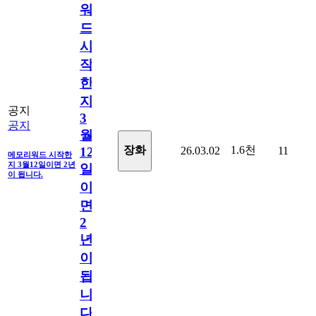
워
드
시
작
한
지
공지
3
공지
월
1.6천
장화
26.03.02
11
12
메모리워드 시작한
지 3월12일이면 2년
일
이 됩니다.
이
면
2
년
이
됩
니
다.