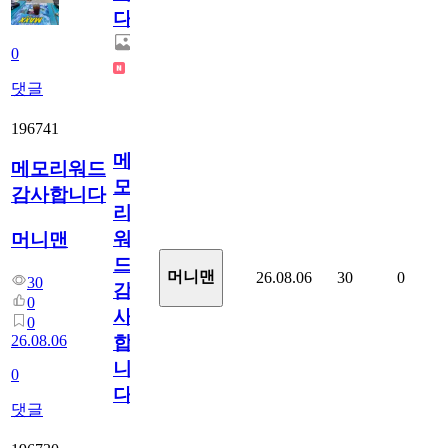
다.
0
댓글
196741
메
메모리워드
모
감사합니다
리
워
머니맨
드
머니맨
26.08.06
30
0
30
감
0
사
0
26.08.06
합
니
0
다
댓글