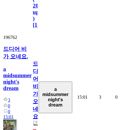
2023.11.1
update
)
[
110
]
196762
드디어 비
가 오네요.
드
a
디
midsummer
어
night's
비
dream
a
가
midsummer
15:01
3
0
night's
3
오
dream
0
네
0
요.
15:01