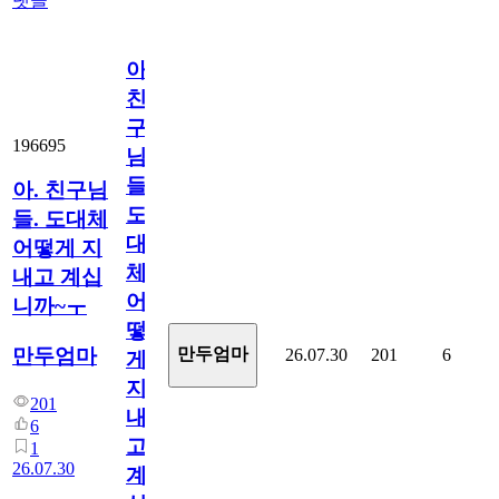
댓글
아.
친
구
196695
님
들.
아. 친구님
도
들. 도대체
대
어떻게 지
체
내고 계십
어
니까~ㅜ
떻
만두엄마
만두엄마
26.07.30
201
6
게
지
201
내
6
고
1
26.07.30
계