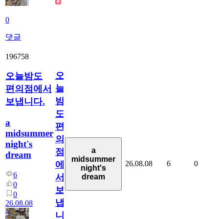
0
댓글
196758
오
오늘밤도
늘
편의점에서
밤
보냅니다.
도
a
편
midsummer
의
night's
a
점
dream
midsummer
26.08.08
6
0
에
night's
6
서
dream
0
보
0
냅
26.08.08
니