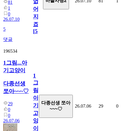
하늘사랑2
26.07.10
81
1
없
81
1
어
0
지
26.07.10
죠.?
5
[
5
]
댓글
196534
1그림...아
기고양이
1
그
다종선생
림...
쪼아~~~♡
아
다종선생 쪼아
29
기
26.07.06
29
0
~~~♡
0
고
0
양
26.07.06
이