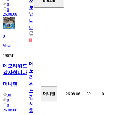
서
dream
0
보
0
냅
26.08.08
니
다.
0
댓글
196741
메
메모리워드
모
감사합니다
리
워
머니맨
드
머니맨
26.08.06
30
0
30
감
0
사
0
26.08.06
합