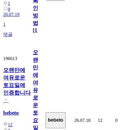
확
1
인
0
26.07.19
방
법
1
[
1
]
댓글
오
196613
랜
만
오랜만에
에
여유로운
여
토요일에
유
인증합니다
로
ㆍ
운
bebeto
토
요
bebeto
26.07.18
12
0
12
일