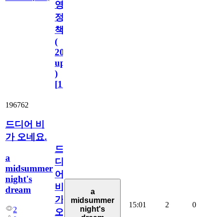
영
정
책
(
2023.11.1
update
)
[
110
]
196762
드디어 비
가 오네요.
드
a
디
midsummer
어
night's
비
dream
a
가
midsummer
15:01
2
0
night's
2
오