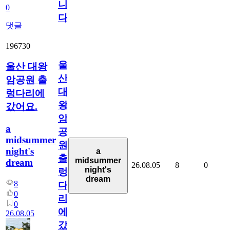
니
0
다
댓글
196730
울
울산 대왕
산
암공원 출
대
렁다리에
왕
갔어요.
암
a
공
midsummer
원
night's
a
출
midsummer
dream
26.08.05
8
0
night's
렁
dream
8
다
0
리
0
에
26.08.05
갔