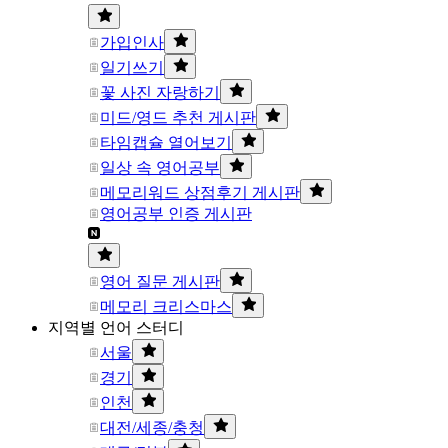
가입인사
일기쓰기
꽃 사진 자랑하기
미드/영드 추천 게시판
타임캡슐 열어보기
일상 속 영어공부
메모리워드 상점후기 게시판
영어공부 인증 게시판
영어 질문 게시판
메모리 크리스마스
지역별 언어 스터디
서울
경기
인천
대전/세종/충청