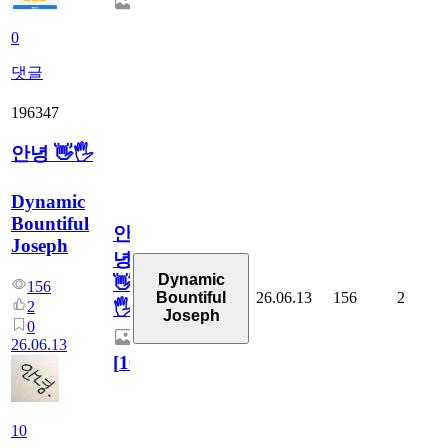
0
댓글
196347
안녕 👋🖐
Dynamic
Bountiful
안
Joseph
녕
Dynamic
👋
156
26.06.13
156
2
Bountiful
2
🖐
Joseph
0
26.06.13
[
10
]
10