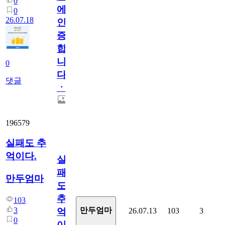
0
에
0
26.07.18
인
증
합
니
0
다
댓글
ㆍ
196579
실패도 추
억이다.
실
패
만두엄마
도
추
103
3
만두엄마
26.07.13
103
3
억
0
이