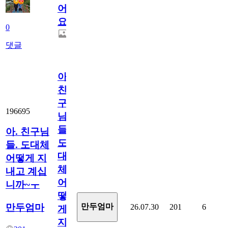
어
요.
0
댓글
아.
친
구
196695
님
들.
아. 친구님
도
들. 도대체
대
어떻게 지
체
내고 계십
어
니까~ㅜ
떻
만두엄마
만두엄마
26.07.30
201
6
게
지