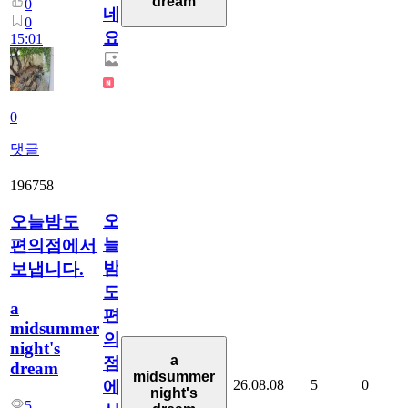
dream
0
네
0
요.
15:01
0
댓글
196758
오
오늘밤도
늘
편의점에서
밤
보냅니다.
도
a
편
midsummer
의
night's
a
점
dream
midsummer
26.08.08
5
0
에
night's
5