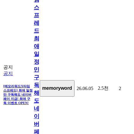
스
프
레
드]
최
애
일
정
공지
만
공지
구
독
[메모리워드X타임
2.5천
memoryword
26.06.05
2
스프레드] 최애 일정
해
만 구독해도 네이버
페이 지급! 최애 구
도
독 이벤트 OPEN!
네
이
버
페