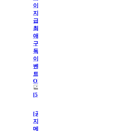
이
지
급!
최
애
구
독
이
벤
트
OPEN!
[
5
]
[공
지]
메