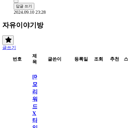
답글 쓰기
2024.09.10 23:28
자유이야기방
글쓰기
제
번호
글쓴이
등록일
조회
추천
목
[메
모
리
워
드
X
타
임