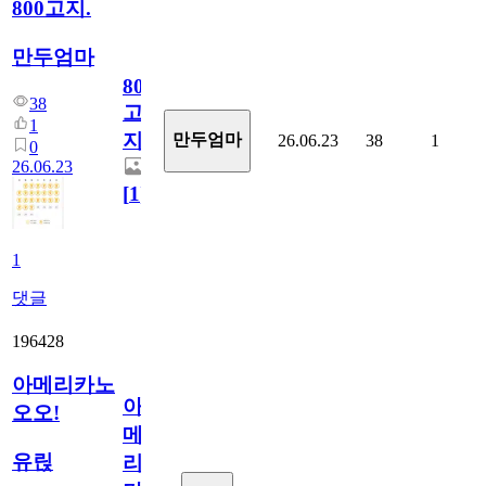
800고지.
만두엄마
800
38
고
1
지.
만두엄마
26.06.23
38
1
0
26.06.23
[
1
]
1
댓글
196428
아메리카노
아
오오!
메
유릱
리