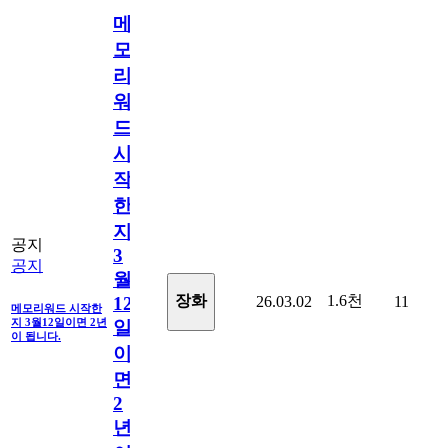
메
모
리
워
드
시
작
한
지
공지
3
공지
월
1.6천
장화
26.03.02
11
12
메모리워드 시작한
지 3월12일이면 2년
일
이 됩니다.
이
면
2
년