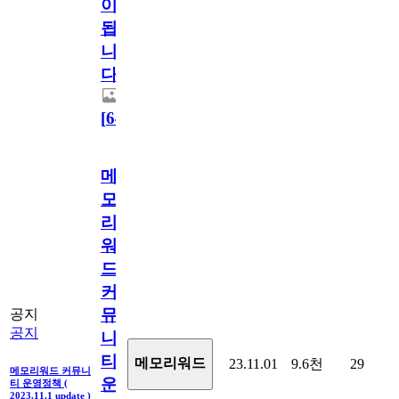
이
됩
니
다.
[
64
]
메
모
리
워
드
커
뮤
공지
공지
니
티
메모리워드
23.11.01
9.6천
29
메모리워드 커뮤니
운
티 운영정책 (
2023.11.1 update )