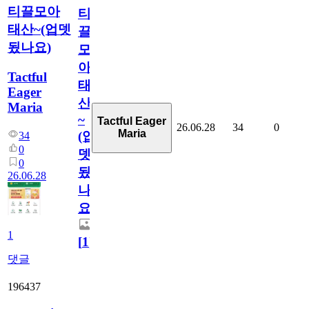
티끌모아
티
태산~(업뎃
끌
됬나요)
모
아
Tactful
태
Eager
산
Maria
~
Tactful Eager
26.06.28
34
0
Maria
(업
34
0
뎃
0
됬
26.06.28
나
요)
1
[
1
]
댓글
196437