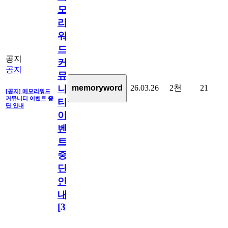
모
리
워
드
공지
커
공지
뮤
26.03.26
2천
21
memoryword
니
[공지] 메모리워드
커뮤니티 이벤트 중
티
단 안내
이
벤
트
중
단
안
내
[
31
]