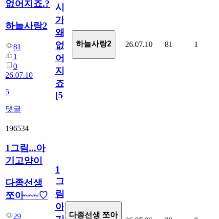
없어지죠.?
시
가
하늘사랑2
왜
하늘사랑2
26.07.10
81
1
없
81
1
어
0
지
26.07.10
죠.?
5
[
5
]
댓글
196534
1그림...아
기고양이
1
그
다종선생
림...
쪼아~~~♡
아
다종선생 쪼아
29