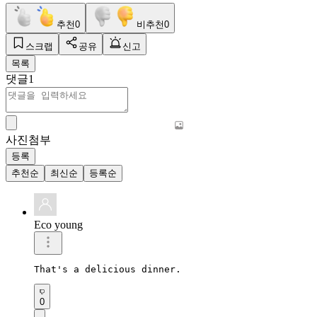
추천
0
비추천
0
스크랩
공유
신고
목록
댓글
1
사진첨부
등록
추천순
최신순
등록순
Eco young
That's a delicious dinner.
0