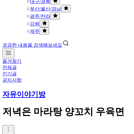
대구/경북
부산/울산/경남
광주/전라
강원
제주
궁금한 내용을 검색해보세요
즐겨찾기
전체글
인기글
공지사항
자유이야기방
저녁은 마라탕 양꼬치 우육면