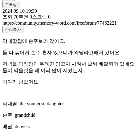
수크렁
2024.09.10 19:39
조회
70
추천
0
스크랩
0
https://community.memory-word.com/freeforum/77462221
주소복사
막내딸집에 손주보러 갔어요.
둘 다 늦어서 손주 혼자 있으니까 와달라고해서 갔어요.
저녁을 마라탕과 우육면 양꼬치 시켜서 벌써 배달되어 있네요.
둘이 먹을것을 왜 이리 많이 시켰는지.
먹다가 남았어요.
막내딸 the youngest daughter
손주 grandchild
배달 delivery