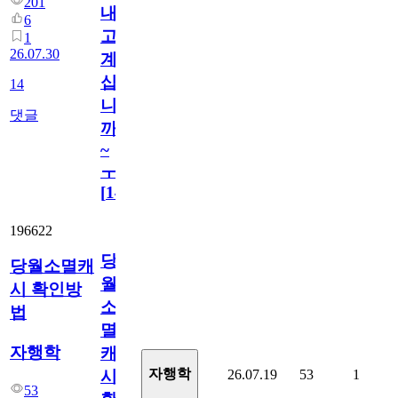
201
내
6
고
1
26.07.30
계
십
14
니
댓글
까
~
ㅜ
[
14
]
196622
당
당월소멸캐
월
시 확인방
소
법
멸
자행학
캐
자행학
26.07.19
53
1
시
53