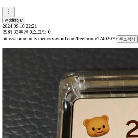
wjddkfbjar
2024.09.10 22:21
조회
33
추천
0
스크랩
0
https://community.memory-word.com/freeforum/77492079
주소복사