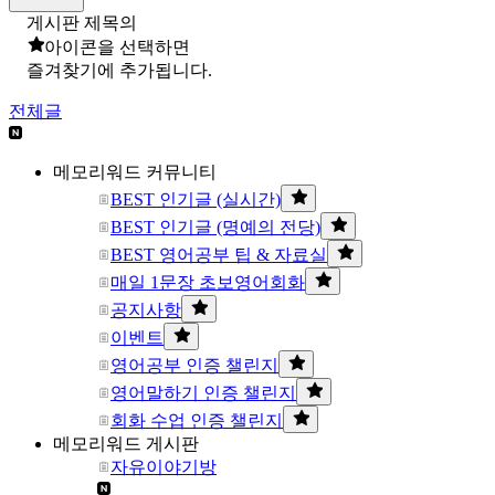
게시판 제목의
아이콘을 선택하면
즐겨찾기에 추가됩니다.
전체글
메모리워드 커뮤니티
BEST 인기글 (실시간)
BEST 인기글 (명예의 전당)
BEST 영어공부 팁 & 자료실
매일 1문장 초보영어회화
공지사항
이벤트
영어공부 인증 챌린지
영어말하기 인증 챌린지
회화 수업 인증 챌린지
메모리워드 게시판
자유이야기방