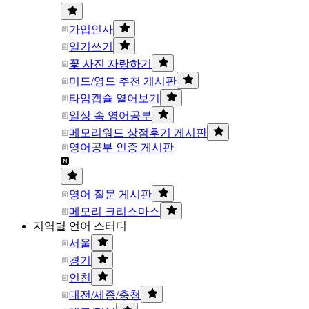
가입인사
일기쓰기
꽃 사진 자랑하기
미드/영드 추천 게시판
타임캡슐 열어보기
일상 속 영어공부
메모리워드 상점후기 게시판
영어공부 인증 게시판
영어 질문 게시판
메모리 크리스마스
지역별 언어 스터디
서울
경기
인천
대전/세종/충청