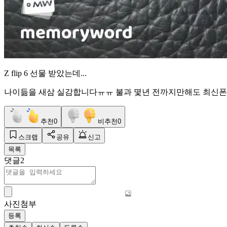
Z flip 6 선물 받았는데...
나이듦을 새삼 실감합니다ㅠㅠ 불과 몇년 전까지만해도 최신폰 
추천
0
비추천
0
스크랩
공유
신고
목록
댓글
2
사진첨부
등록