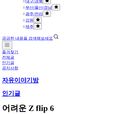
대구/경북
부산/울산/경남
광주/전라
강원
제주
궁금한 내용을 검색해보세요
즐겨찾기
전체글
인기글
공지사항
자유이야기방
인기글
어려운 Z flip 6