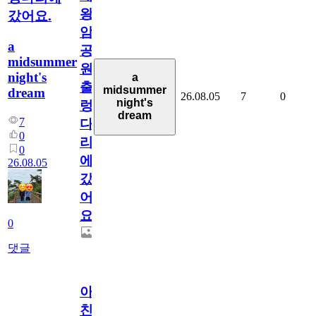
왕
갔어요.
암
a
공
midsummer
원
night's
a
출
midsummer
dream
26.08.05
7
0
night's
렁
dream
7
다
0
리
0
에
26.08.05
갔
어
요.
0
댓글
아.
친