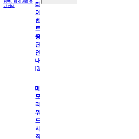
커뮤니티 이벤트 중
티
단 안내
이
벤
트
중
단
안
내
[
31
]
메
모
리
워
드
시
작