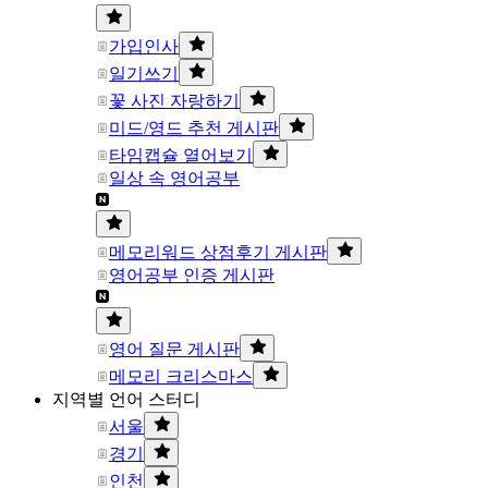
가입인사
일기쓰기
꽃 사진 자랑하기
미드/영드 추천 게시판
타임캡슐 열어보기
일상 속 영어공부
메모리워드 상점후기 게시판
영어공부 인증 게시판
영어 질문 게시판
메모리 크리스마스
지역별 언어 스터디
서울
경기
인천