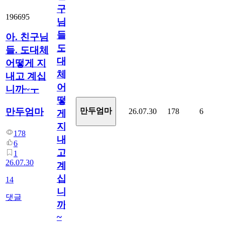
구
196695
님
들.
아. 친구님
도
들. 도대체
대
어떻게 지
체
내고 계십
어
니까~ㅜ
떻
만두엄마
만두엄마
26.07.30
178
6
게
지
178
내
6
고
1
26.07.30
계
십
14
니
댓글
까
~