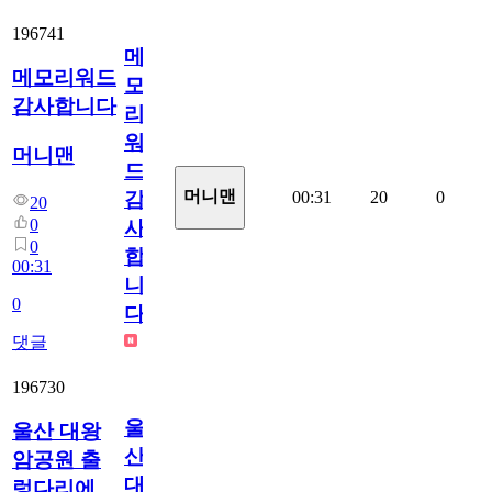
196741
메
메모리워드
모
감사합니다
리
워
머니맨
드
머니맨
00:31
20
0
감
20
0
사
0
합
00:31
니
0
다
댓글
196730
울
울산 대왕
산
암공원 출
대
렁다리에