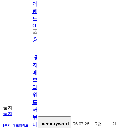
이
벤
트
OPEN!
[
5
]
[공
지]
메
모
리
워
드
공지
커
공지
뮤
26.03.26
2천
21
memoryword
니
[공지] 메모리워드