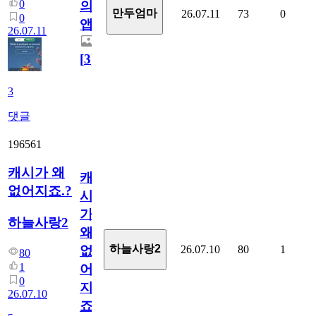
0
의
만두엄마
26.07.11
73
0
0
앱.
26.07.11
[
3
]
3
댓글
196561
캐시가 왜
캐
없어지죠.?
시
가
하늘사랑2
왜
하늘사랑2
26.07.10
80
1
없
80
1
어
0
지
26.07.10
죠.?