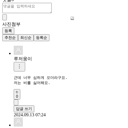
사진첨부
등록
추천순
최신순
등록순
루저웅이
근데 너무 심하게 오더라구요.

저는 비를 싫어해요.
0
답글 쓰기
2024.09.13 07:24