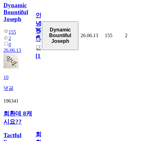
Dynamic
Bountiful
안
Joseph
녕
Dynamic
👋
155
26.06.13
155
2
Bountiful
2
🖐
Joseph
0
26.06.13
[
10
]
10
댓글
196341
회환데 8캐
시요??
회
Tactful