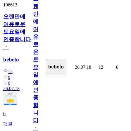
196613
랜
만
오랜만에
에
여유로운
여
토요일에
유
인증합니다
로
ㆍ
운
bebeto
토
요
bebeto
26.07.18
12
0
12
일
0
에
0
26.07.18
인
증
합
니
0
다
댓글
ㆍ