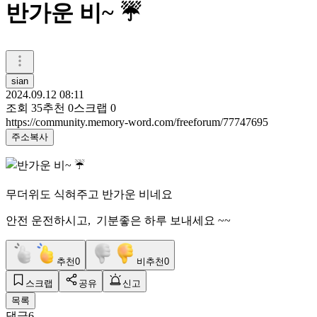
반가운 비~ ☔️
sian
2024.09.12 08:11
조회
35
추천
0
스크랩
0
https://community.memory-word.com/freeforum/77747695
주소복사
무더위도 식혀주고 반가운 비네요
안전 운전하시고, 기분좋은 하루 보내세요 ~~
추천
0
비추천
0
스크랩
공유
신고
목록
댓글
6