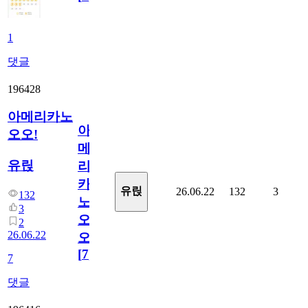
1
댓글
196428
아메리카노
아
오오!
메
유릱
리
카
유릱
26.06.22
132
3
132
노
3
오
2
26.06.22
오!
[
7
]
7
댓글