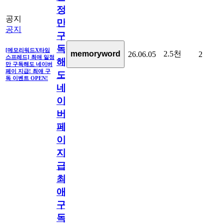
정
공지
만
공지
구
독
[메모리워드X타임
2.5천
memoryword
26.06.05
2
스프레드] 최애 일정
해
만 구독해도 네이버
페이 지급! 최애 구
도
독 이벤트 OPEN!
네
이
버
페
이
지
급!
최
애
구
독