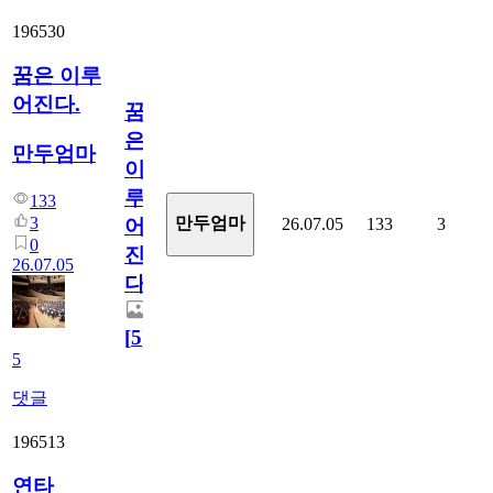
196530
꿈은 이루
어진다.
꿈
은
만두엄마
이
루
133
3
만두엄마
26.07.05
133
3
어
0
진
26.07.05
다.
[
5
]
5
댓글
196513
연타