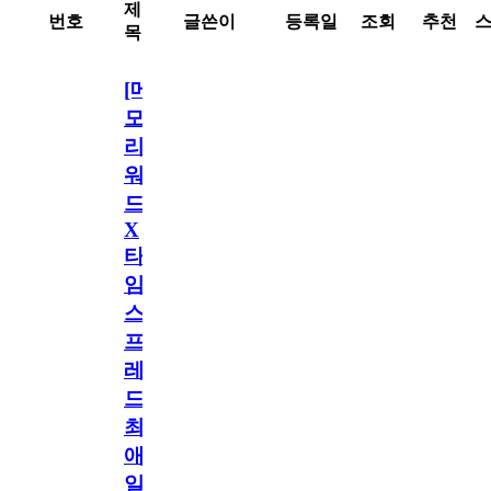
제
번호
글쓴이
등록일
조회
추천
목
[메
모
리
워
드
X
타
임
스
프
레
드]
최
애
일