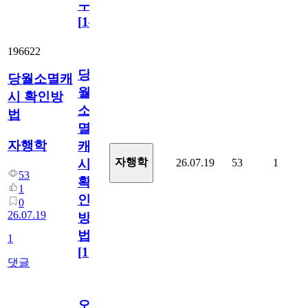
ㅜ
[
14
]
196622
당
당월소멸캐
월
시 확인방
소
법
멸
자행학
캐
자행학
26.07.19
53
1
시
53
확
1
인
0
26.07.19
방
법
1
[
1
]
댓글
오