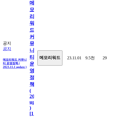
메
모
리
워
드
커
뮤
공지
공지
니
티
메모리워드
23.11.01
9.5천
29
메모리워드 커뮤니
운
티 운영정책 (
2023.11.1 update )
영
정
책
(
2023.11.1
update
)
[
110
]