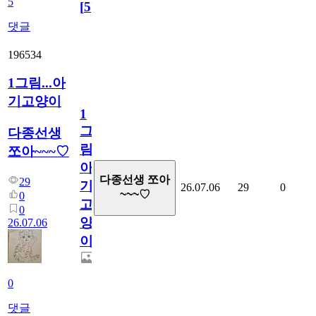
5
[
5
]
댓글
196534
1그림...아
기고양이
1
그
다종선생
림...
쪼아~~~♡
아
다종선생 쪼아
29
기
26.07.06
29
0
~~~♡
0
고
0
양
26.07.06
이
0
댓글