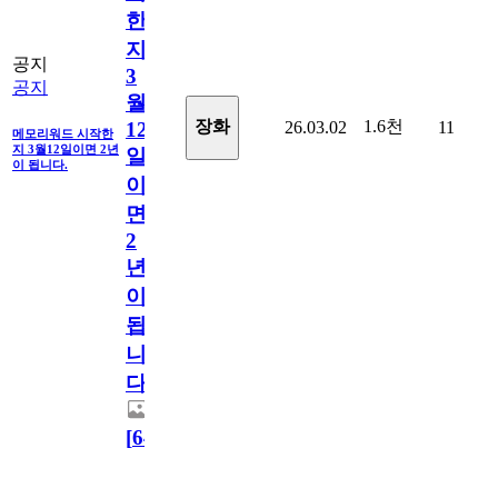
한
지
공지
3
공지
월
1.6천
장화
26.03.02
11
12
메모리워드 시작한
지 3월12일이면 2년
일
이 됩니다.
이
면
2
년
이
됩
니
다.
[
64
]