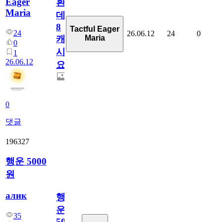
Eager
환
Maria
데
8
Tactful Eager
24
26.06.12
24
0
Maria
캐
0
시
1
26.06.12
요??
0
댓글
196327
행운 5000
원
алик
행
운
35
5000