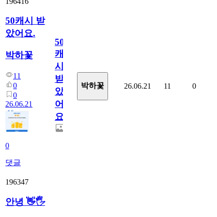
196416
50캐시 받
았어요.
50
캐
박하꽃
시
11
받
0
박하꽃
26.06.21
11
0
았
0
어
26.06.21
요.
0
댓글
196347
안녕 👋🖐