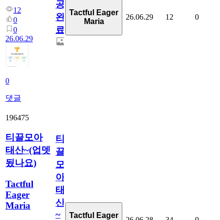
공
12
Tactful Eager
완
26.06.29
12
0
0
Maria
료
0
26.06.29
0
댓글
196475
티끌모아
티
태산~(업뎃
끌
됬나요)
모
아
Tactful
태
Eager
산
Maria
~
Tactful Eager
26.06.28
34
0