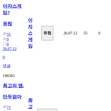
아자스게
임?
아
유릱
자
스
유릱
26.07.12
55
0
55
게
0
0
임?
26.07.12
0
댓글
196565
최고의 앱.
만두엄마
최
고
73