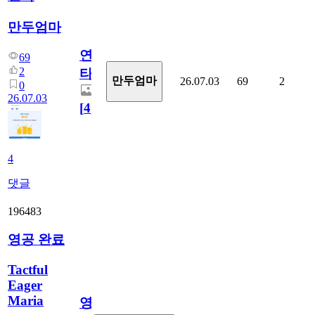
만두엄마
연
69
2
타
만두엄마
26.07.03
69
2
0
26.07.03
[
4
]
4
댓글
196483
영공 완료
Tactful
Eager
Maria
영