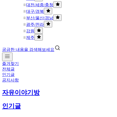
대전/세종/충청
대구/경북
부산/울산/경남
광주/전라
강원
제주
궁금한 내용을 검색해보세요
즐겨찾기
전체글
인기글
공지사항
자유이야기방
인기글