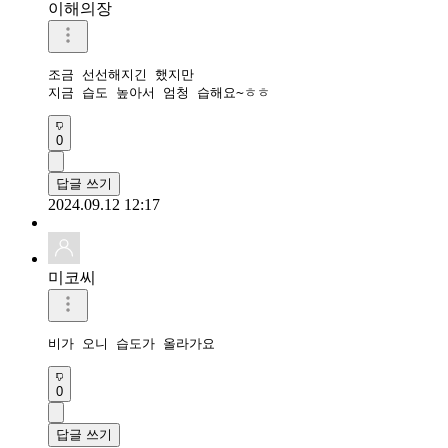
이해의장
조금 선선해지긴 했지만

지금 습도 높아서 엄청 습해요~ㅎㅎ
0
답글 쓰기
2024.09.12 12:17
미코씨
비가 오니 습도가 올라가요
0
답글 쓰기