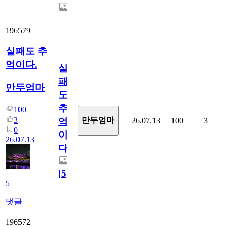
196579
실패도 추
억이다.
실
패
만두엄마
도
추
100
3
만두엄마
26.07.13
100
3
억
0
이
26.07.13
다.
[
5
]
5
댓글
196572