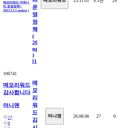
메모리워드
23.11.01
9.5천
29
메모리워드 커뮤니
운
티 운영정책 (
2023.11.1 update )
영
정
책
(
2023.11.1
update
)
[
110
]
196741
메
메모리워드
모
감사합니다
리
워
머니맨
드
머니맨
26.08.06
27
0
27
감
0
사