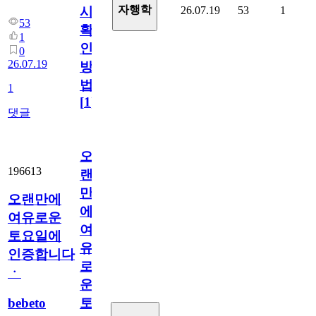
자행학
26.07.19
53
1
시
53
확
1
인
0
26.07.19
방
법
1
[
1
]
댓글
오
196613
랜
만
오랜만에
에
여유로운
여
토요일에
유
인증합니다
로
ㆍ
운
bebeto
토