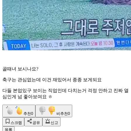
골때녀 보시나요?
축구는 관심없는데 이건 재밌어서 종종 보게되요
다들 본업있구 보이는 직업인데 다치는거 걱정 안하고 진짜 열
심인게 넘 좋아보여요 ㅎ
추천
0
비추천
0
스크랩
공유
신고
목록