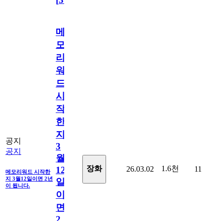
메
모
리
워
드
시
작
한
지
공지
3
공지
월
1.6천
장화
26.03.02
11
12
메모리워드 시작한
지 3월12일이면 2년
일
이 됩니다.
이
면
2