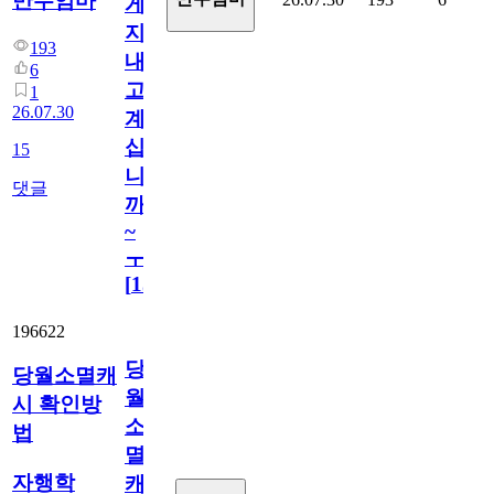
만두엄마
게
지
193
내
6
고
1
26.07.30
계
십
15
니
댓글
까
~
ㅜ
[
15
]
196622
당
당월소멸캐
월
시 확인방
소
법
멸
자행학
캐