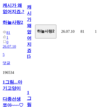
캐시가 왜
캐
없어지죠.?
시
가
하늘사랑2
왜
하늘사랑2
26.07.10
81
1
없
81
1
어
0
지
26.07.10
죠.?
5
[
5
]
댓글
196534
1그림...아
기고양이
1
그
다종선생
림...
쪼아~~~♡