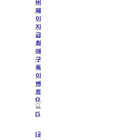
버
페
이
지
급!
최
애
구
독
이
벤
트
OPEN!
[
5
]
[공