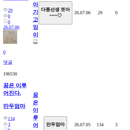
아
다종선생 쪼아
29
기
26.07.06
29
0
~~~♡
0
고
0
양
26.07.06
이
0
댓글
196530
꿈은 이루
어진다.
꿈
은
만두엄마
이
루
134
3
만두엄마
26.07.05
134
3
어