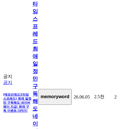
타
임
스
프
레
드]
최
애
일
정
공지
만
공지
구
독
[메모리워드X타임
2.5천
memoryword
26.06.05
2
스프레드] 최애 일정
해
만 구독해도 네이버
페이 지급! 최애 구
도
독 이벤트 OPEN!
네
이