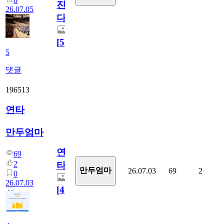
0
진
26.07.05
다.
[
5
]
5
댓글
196513
연타
만두엄마
연
69
2
타
만두엄마
26.07.03
69
2
0
26.07.03
[
4
]