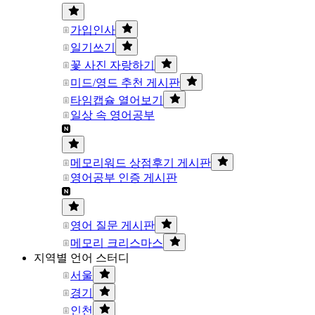
가입인사
일기쓰기
꽃 사진 자랑하기
미드/영드 추천 게시판
타임캡슐 열어보기
일상 속 영어공부
메모리워드 상점후기 게시판
영어공부 인증 게시판
영어 질문 게시판
메모리 크리스마스
지역별 언어 스터디
서울
경기
인천