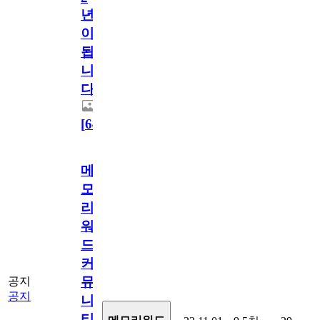
년
이
됩
니
다.
[
64
]
메
모
리
워
드
커
뮤
공지
공지
니
티