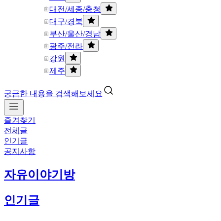
대전/세종/충청
대구/경북
부산/울산/경남
광주/전라
강원
제주
궁금한 내용을 검색해보세요
즐겨찾기
전체글
인기글
공지사항
자유이야기방
인기글