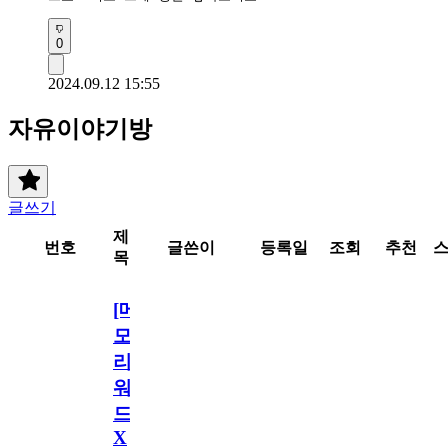
0
2024.09.12 15:55
자유이야기방
글쓰기
제
번호
글쓴이
등록일
조회
추천
목
[메
모
리
워
드
X