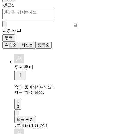
댓글
5
사진첨부
등록
추천순
최신순
등록순
루저웅이
축구 좋아하시나봐요.

저는 가끔 봐요.
0
답글 쓰기
2024.09.13 07:21