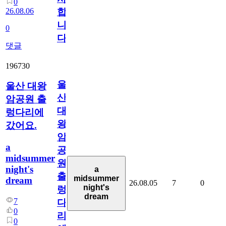
0
26.08.06
합
니
0
다
댓글
196730
울
울산 대왕
산
암공원 출
대
렁다리에
왕
갔어요.
암
a
공
midsummer
원
night's
a
출
midsummer
dream
26.08.05
7
0
night's
렁
dream
7
다
0
리
0