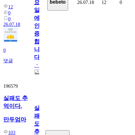
요
bebeto
26.07.18
12
0
12
일
0
에
0
26.07.18
인
증
합
니
0
다
댓글
ㆍ
196579
실패도 추
억이다.
실
패
만두엄마
도
추
103