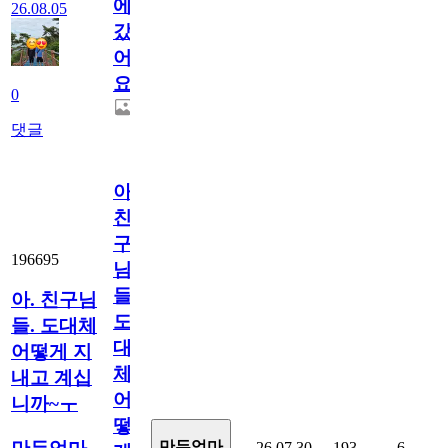
에
26.08.05
갔
어
요.
0
댓글
아.
친
구
196695
님
들.
아. 친구님
도
들. 도대체
대
어떻게 지
체
내고 계십
어
니까~ㅜ
떻
만두엄마
26.07.30
193
6