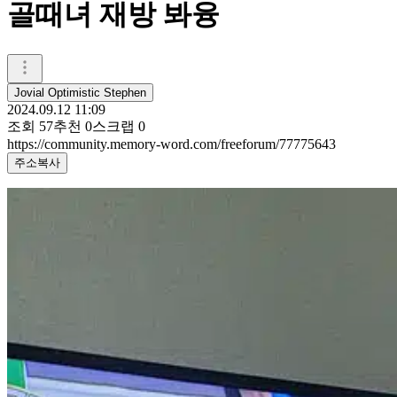
골때녀 재방 봐융
Jovial Optimistic Stephen
2024.09.12 11:09
조회
57
추천
0
스크랩
0
https://community.memory-word.com/freeforum/77775643
주소복사