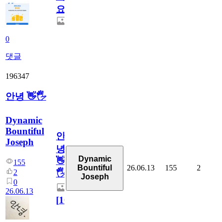
요.
0
댓글
196347
안녕 👋🖐
Dynamic
Bountiful
안
Joseph
녕
Dynamic
👋
155
26.06.13
155
2
Bountiful
2
🖐
Joseph
0
26.06.13
[
10
]