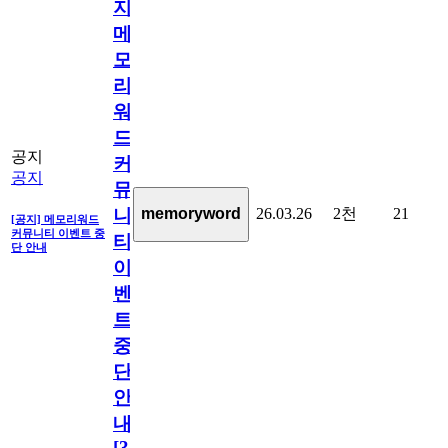
지]
메
모
리
워
드
공지
커
공지
뮤
26.03.26
2천
21
memoryword
니
[공지] 메모리워드
커뮤니티 이벤트 중
티
단 안내
이
벤
트
중
단
안
내
[
31
]