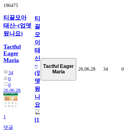
196475
티끌모아
티
태산~(업뎃
끌
됬나요)
모
아
Tactful
태
Eager
산
Maria
~
Tactful Eager
26.06.28
34
0
Maria
(업
34
0
뎃
0
됬
26.06.28
나
요)
1
[
1
]
댓글