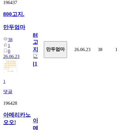
196437
800고지.
만두엄마
800
38
고
1
지.
만두엄마
26.06.23
38
1
0
26.06.23
[
1
]
1
댓글
196428
아메리카노
아
오오!
메