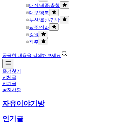
대전/세종/충청
대구/경북
부산/울산/경남
광주/전라
강원
제주
궁금한 내용을 검색해보세요
즐겨찾기
전체글
인기글
공지사항
자유이야기방
인기글