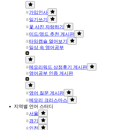
가입인사
일기쓰기
꽃 사진 자랑하기
미드/영드 추천 게시판
타임캡슐 열어보기
일상 속 영어공부
메모리워드 상점후기 게시판
영어공부 인증 게시판
영어 질문 게시판
메모리 크리스마스
지역별 언어 스터디
서울
경기
인천