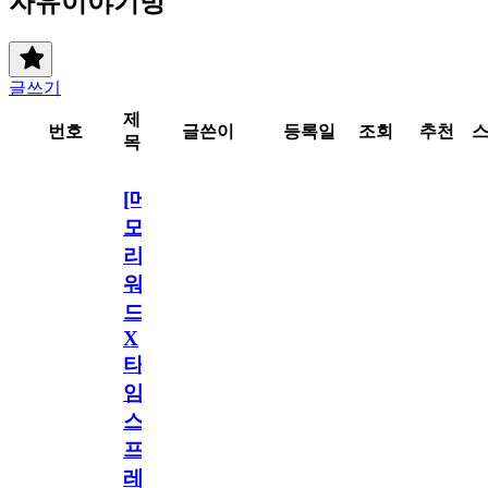
자유이야기방
글쓰기
제
번호
글쓴이
등록일
조회
추천
목
[메
모
리
워
드
X
타
임
스
프
레