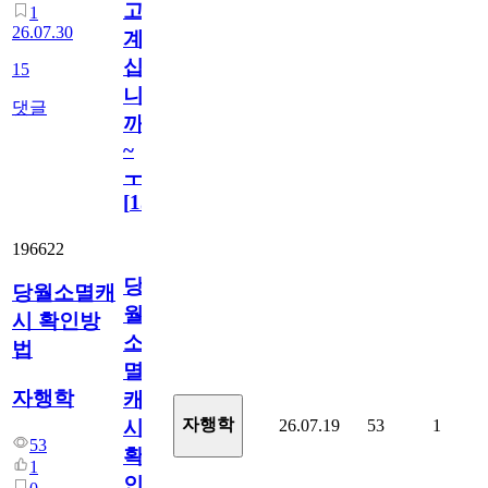
고
1
26.07.30
계
십
15
니
댓글
까
~
ㅜ
[
15
]
196622
당
당월소멸캐
월
시 확인방
소
법
멸
자행학
캐
자행학
26.07.19
53
1
시
53
확
1
인