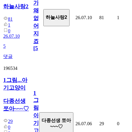
가
하늘사랑2
왜
하늘사랑2
26.07.10
81
1
없
81
1
어
0
지
26.07.10
죠.?
5
[
5
]
댓글
196534
1그림...아
기고양이
1
그
다종선생
림...
쪼아~~~♡
아
다종선생 쪼아
29
기
26.07.06
29
0
~~~♡
0
고