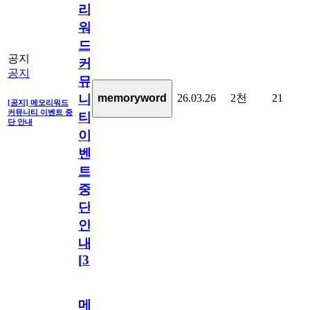
리
워
드
공지
커
공지
뮤
26.03.26
2천
21
memoryword
니
[공지] 메모리워드
커뮤니티 이벤트 중
티
단 안내
이
벤
트
중
단
안
내
[
31
]
메