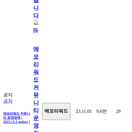
됩
니
다.
[
64
]
메
모
리
워
드
커
뮤
공지
공지
니
티
메모리워드
23.11.01
9.6천
29
메모리워드 커뮤니
운
티 운영정책 (
2023.11.1 update )
영