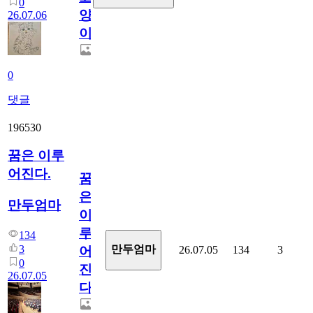
0
양
26.07.06
이
0
댓글
196530
꿈은 이루
어진다.
꿈
은
만두엄마
이
루
134
3
만두엄마
26.07.05
134
3
어
0
진
26.07.05
다.