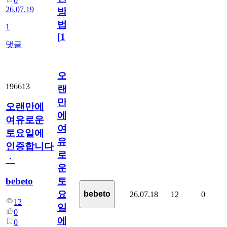
0
26.07.19
방
법
1
[
1
]
댓글
오
196613
랜
만
오랜만에
에
여유로운
여
토요일에
유
인증합니다
로
ㆍ
운
bebeto
토
요
bebeto
26.07.18
12
0
12
일
0
에
0