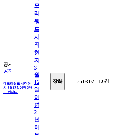
모
리
워
드
시
작
한
지
공지
3
공지
월
1.6천
장화
26.03.02
11
12
메모리워드 시작한
지 3월12일이면 2년
일
이 됩니다.
이
면
2
년
이