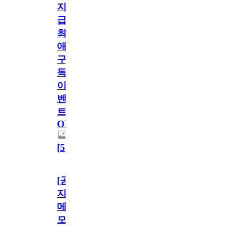
지
급!
최
애
구
독
이
벤
트
OPEN!
[
5
]
[공
지]
메
모