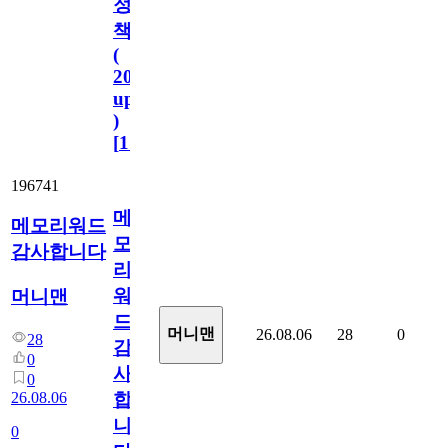
정
책
(
2023.11.1
update
)
[
110
]
196741
메
메모리워드
모
감사합니다
리
워
머니맨
드
머니맨
26.08.06
28
0
28
감
0
사
0
26.08.06
합
니
0