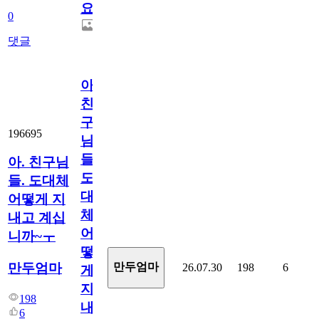
요.
0
댓글
아.
친
구
196695
님
들.
아. 친구님
도
들. 도대체
대
어떻게 지
체
내고 계십
어
니까~ㅜ
떻
만두엄마
만두엄마
26.07.30
198
6
게
지
198
내
6