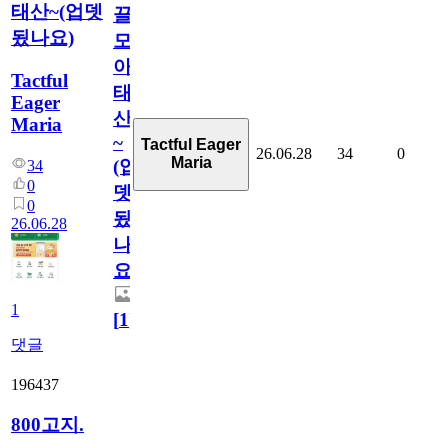
태산~(업뎃
끌
됬나요)
모
아
Tactful
태
Eager
산
Maria
~
Tactful Eager
26.06.28
34
0
Maria
(업
34
0
뎃
0
됬
26.06.28
나
요)
1
[
1
]
댓글
196437
800고지.