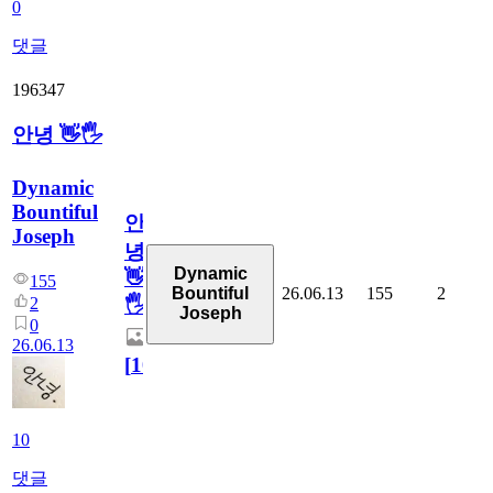
0
댓글
196347
안녕 👋🖐
Dynamic
Bountiful
안
Joseph
녕
Dynamic
👋
155
26.06.13
155
2
Bountiful
2
🖐
Joseph
0
26.06.13
[
10
]
10
댓글