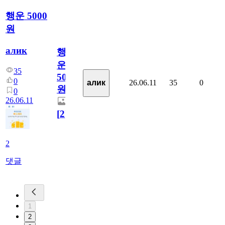
행운 5000
원
алик
행
운
35
5000
0
26.06.11
35
0
алик
원
0
26.06.11
[
2
]
2
댓글
1
2