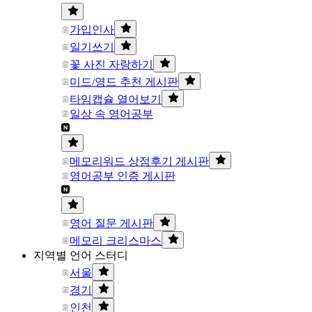
가입인사
일기쓰기
꽃 사진 자랑하기
미드/영드 추천 게시판
타임캡슐 열어보기
일상 속 영어공부
메모리워드 상점후기 게시판
영어공부 인증 게시판
영어 질문 게시판
메모리 크리스마스
지역별 언어 스터디
서울
경기
인천