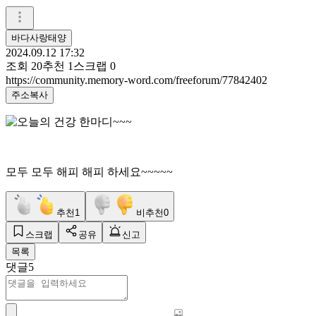
바다사랑태양
2024.09.12 17:32
조회
20
추천
1
스크랩
0
https://community.memory-word.com/freeforum/77842402
주소복사
모두 모두 해피 해피 하세요~~~~~
추천
1
비추천
0
스크랩
공유
신고
목록
댓글
5