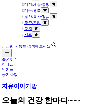
대전/세종/충청
대구/경북
부산/울산/경남
광주/전라
강원
제주
궁금한 내용을 검색해보세요
즐겨찾기
전체글
인기글
공지사항
자유이야기방
오늘의 건강 한마디~~~