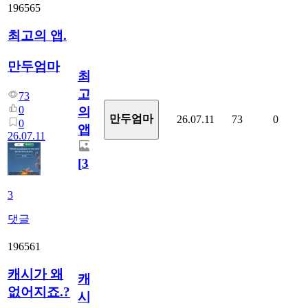
196565
최고의 앱.
만두엄마
최
고
73
0
의
만두엄마
26.07.11
73
0
0
앱.
26.07.11
[
3
]
3
댓글
196561
캐시가 왜
캐
없어지죠.?
시