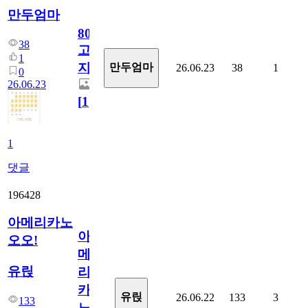
만두엄마
800
38
고
1
지.
만두엄마
26.06.23
38
1
0
26.06.23
[
1
]
1
댓글
196428
아메리카노
아
오오!
메
유릱
리
카
유릱
26.06.22
133
3
133
노