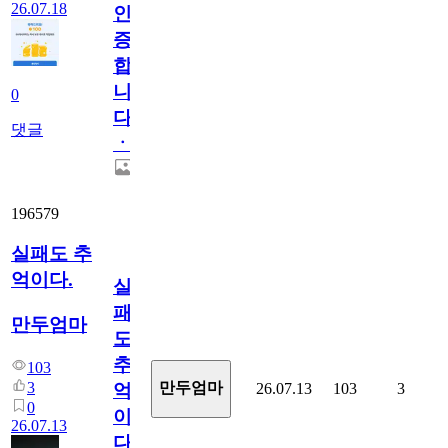
26.07.18
인
증
합
니
0
다
댓글
ㆍ
196579
실패도 추
억이다.
실
패
만두엄마
도
추
103
3
만두엄마
26.07.13
103
3
억
0
이
26.07.13
다.