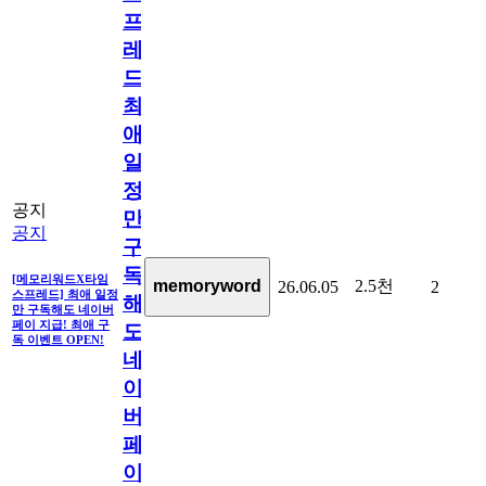
프
레
드]
최
애
일
정
공지
만
공지
구
독
[메모리워드X타임
2.5천
memoryword
26.06.05
2
스프레드] 최애 일정
해
만 구독해도 네이버
페이 지급! 최애 구
도
독 이벤트 OPEN!
네
이
버
페
이