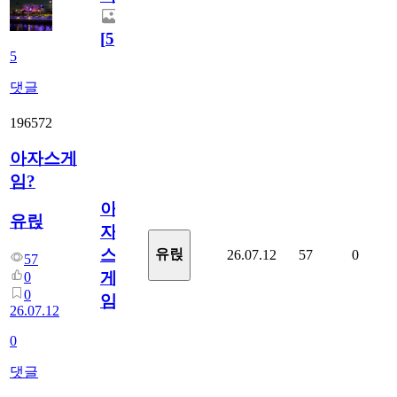
[
5
]
5
댓글
196572
아자스게
임?
아
유릱
자
스
유릱
26.07.12
57
0
57
게
0
0
임?
26.07.12
0
댓글