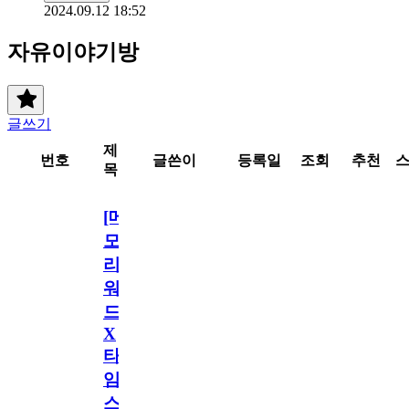
2024.09.12 18:52
자유이야기방
글쓰기
제
번호
글쓴이
등록일
조회
추천
목
[메
모
리
워
드
X
타
임
스