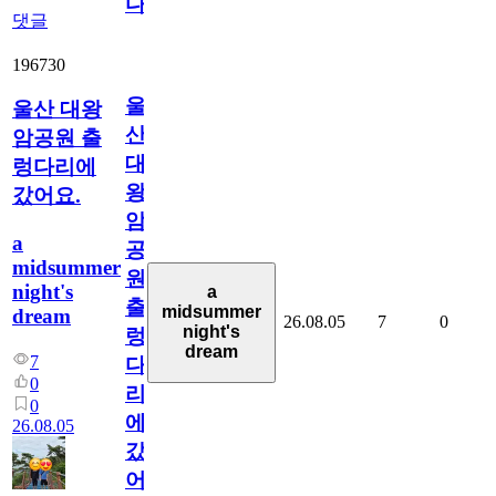
다
댓글
196730
울
울산 대왕
산
암공원 출
대
렁다리에
왕
갔어요.
암
a
공
midsummer
원
night's
a
출
midsummer
dream
26.08.05
7
0
night's
렁
dream
7
다
0
리
0
에
26.08.05
갔
어