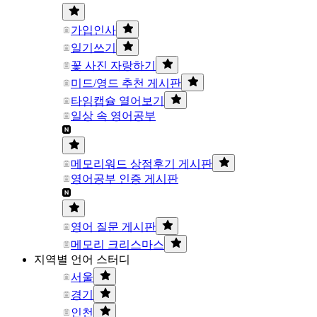
가입인사
일기쓰기
꽃 사진 자랑하기
미드/영드 추천 게시판
타임캡슐 열어보기
일상 속 영어공부
메모리워드 상점후기 게시판
영어공부 인증 게시판
영어 질문 게시판
메모리 크리스마스
지역별 언어 스터디
서울
경기
인천