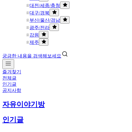
대전/세종/충청
대구/경북
부산/울산/경남
광주/전라
강원
제주
궁금한 내용을 검색해보세요
즐겨찾기
전체글
인기글
공지사항
자유이야기방
인기글