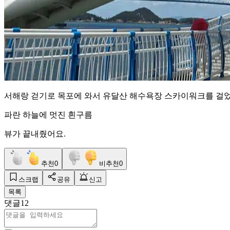
서해랑 걷기로 목포에 와서 유달산 해수욕장 스카이워크를 걸었
파란 하늘에 멋진 흰구름
뷰가 끝내줬어요.
추천
0
비추천
0
스크랩
공유
신고
목록
댓글
12