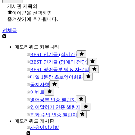
게시판 제목의
아이콘을 선택하면
즐겨찾기에 추가됩니다.
전체글
메모리워드 커뮤니티
BEST 인기글 (실시간)
BEST 인기글 (명예의 전당)
BEST 영어공부 팁 & 자료실
매일 1문장 초보영어회화
공지사항
이벤트
영어공부 인증 챌린지
영어말하기 인증 챌린지
회화 수업 인증 챌린지
메모리워드 게시판
자유이야기방