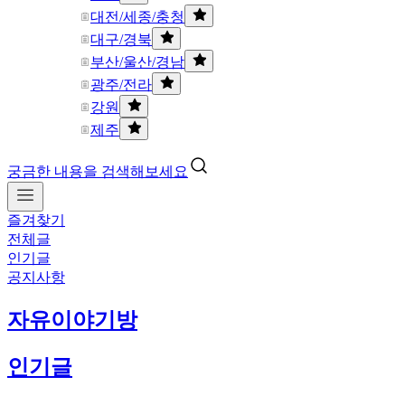
대전/세종/충청
대구/경북
부산/울산/경남
광주/전라
강원
제주
궁금한 내용을 검색해보세요
즐겨찾기
전체글
인기글
공지사항
자유이야기방
인기글