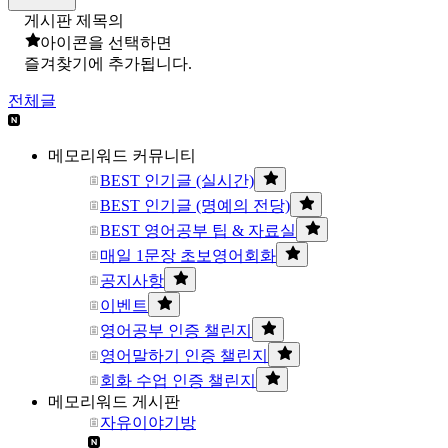
게시판 제목의
아이콘을 선택하면
즐겨찾기에 추가됩니다.
전체글
메모리워드 커뮤니티
BEST 인기글 (실시간)
BEST 인기글 (명예의 전당)
BEST 영어공부 팁 & 자료실
매일 1문장 초보영어회화
공지사항
이벤트
영어공부 인증 챌린지
영어말하기 인증 챌린지
회화 수업 인증 챌린지
메모리워드 게시판
자유이야기방