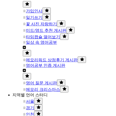
가입인사
일기쓰기
꽃 사진 자랑하기
미드/영드 추천 게시판
타임캡슐 열어보기
일상 속 영어공부
메모리워드 상점후기 게시판
영어공부 인증 게시판
영어 질문 게시판
메모리 크리스마스
지역별 언어 스터디
서울
경기
인천