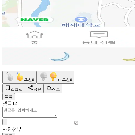
추천
0
비추천
0
스크랩
공유
신고
목록
댓글
12
사진첨부