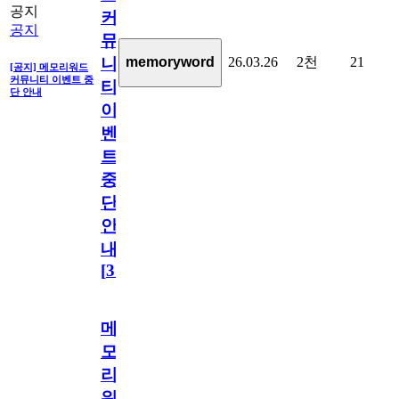
공지
커
공지
뮤
26.03.26
2천
21
memoryword
니
[공지] 메모리워드
커뮤니티 이벤트 중
티
단 안내
이
벤
트
중
단
안
내
[
31
]
메
모
리
워