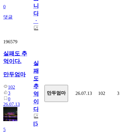
니
0
다
댓글
ㆍ
196579
실패도 추
억이다.
실
패
만두엄마
도
추
102
3
만두엄마
26.07.13
102
3
억
0
이
26.07.13
다.
[
5
]
5