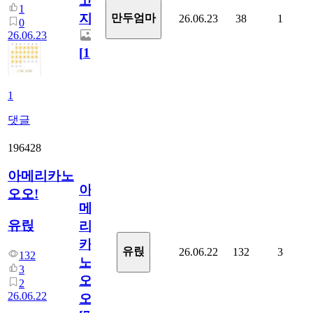
고
1
지.
만두엄마
26.06.23
38
1
0
26.06.23
[
1
]
1
댓글
196428
아메리카노
아
오오!
메
유릱
리
카
유릱
26.06.22
132
3
132
노
3
오
2
26.06.22
오!