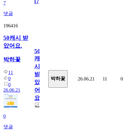
[
7
]
7
댓글
196416
50캐시 받
았어요.
50
캐
박하꽃
시
11
받
0
박하꽃
26.06.21
11
0
았
0
어
26.06.21
요.
0
댓글