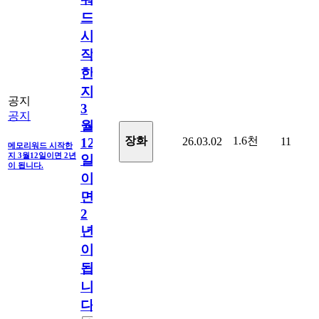
드
시
작
한
지
공지
3
공지
월
1.6천
장화
26.03.02
11
12
메모리워드 시작한
지 3월12일이면 2년
일
이 됩니다.
이
면
2
년
이
됩
니
다.