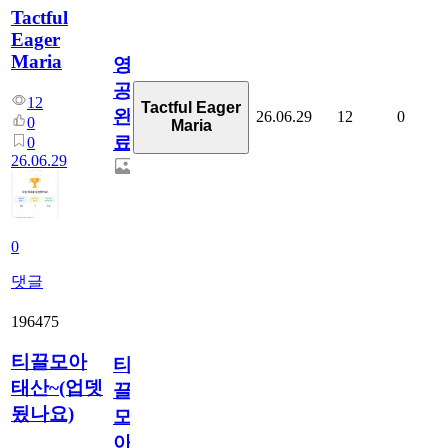
Tactful
Eager
Maria
영
공
12
Tactful Eager
완
26.06.29
12
0
0
Maria
료
0
26.06.29
0
댓글
196475
티끌모아
티
태산~(업뎃
끌
됬나요)
모
아