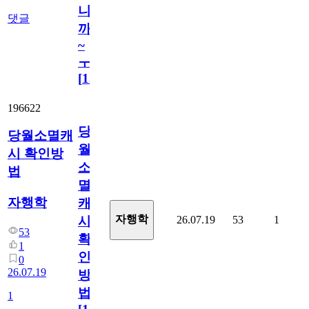
니
댓글
까
~
ㅜ
[
15
]
196622
당
당월소멸캐
월
시 확인방
소
법
멸
자행학
캐
자행학
26.07.19
53
1
시
53
확
1
인
0
26.07.19
방
법
1