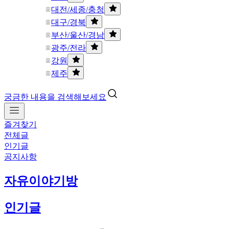
대전/세종/충청
대구/경북
부산/울산/경남
광주/전라
강원
제주
궁금한 내용을 검색해보세요
즐겨찾기
전체글
인기글
공지사항
자유이야기방
인기글