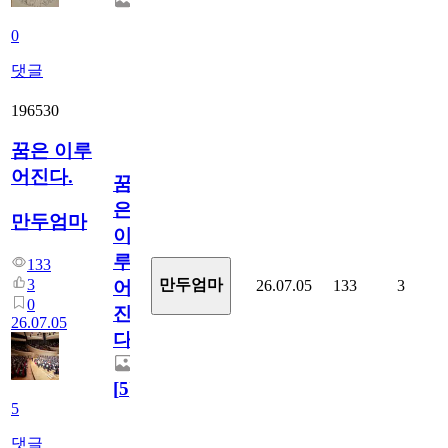
0
댓글
196530
꿈은 이루
어진다.
꿈
은
만두엄마
이
루
133
3
만두엄마
26.07.05
133
3
어
0
진
26.07.05
다.
[
5
]
5
댓글