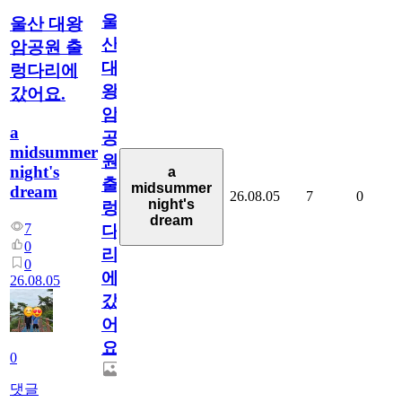
울
울산 대왕
산
암공원 출
대
렁다리에
왕
갔어요.
암
a
공
midsummer
원
night's
a
출
midsummer
dream
26.08.05
7
0
night's
렁
dream
7
다
0
리
0
에
26.08.05
갔
어
요.
0
댓글