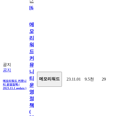
[
64
]
메
모
리
워
드
커
뮤
공지
공지
니
티
메모리워드
23.11.01
9.5천
29
메모리워드 커뮤니
운
티 운영정책 (
2023.11.1 update )
영
정
책
(