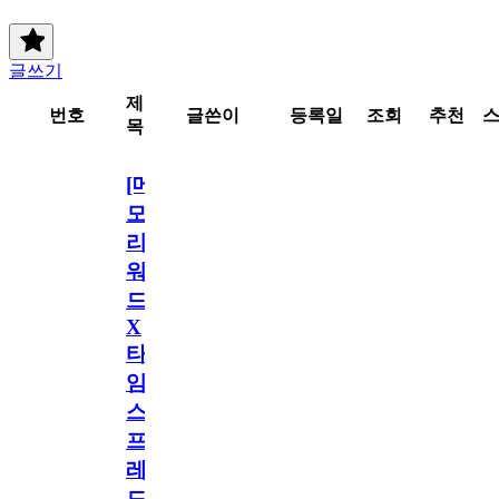
글쓰기
제
번호
글쓴이
등록일
조회
추천
목
[메
모
리
워
드
X
타
임
스
프
레
드]