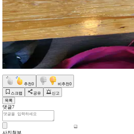
추천
0
비추천
0
스크랩
공유
신고
목록
댓글
7
사진첨부