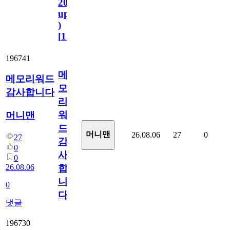
2023.11.1
update
)
[
110
]
196741
메
메모리워드
모
감사합니다
리
워
머니맨
드
머니맨
26.08.06
27
0
27
감
0
사
0
26.08.06
합
니
0
다
댓글
196730