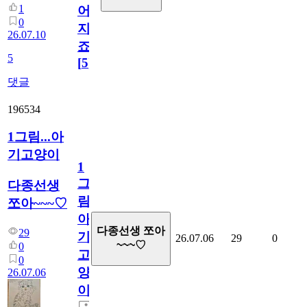
1
어
0
지
26.07.10
죠.?
5
[
5
]
댓글
196534
1그림...아
기고양이
1
그
다종선생
림...
쪼아~~~♡
아
다종선생 쪼아
29
기
26.07.06
29
0
~~~♡
0
고
0
양
26.07.06
이