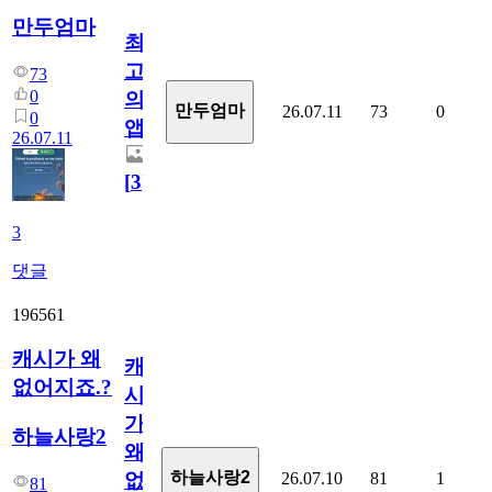
만두엄마
최
고
73
0
의
만두엄마
26.07.11
73
0
0
앱.
26.07.11
[
3
]
3
댓글
196561
캐시가 왜
캐
없어지죠.?
시
가
하늘사랑2
왜
하늘사랑2
26.07.10
81
1
없
81