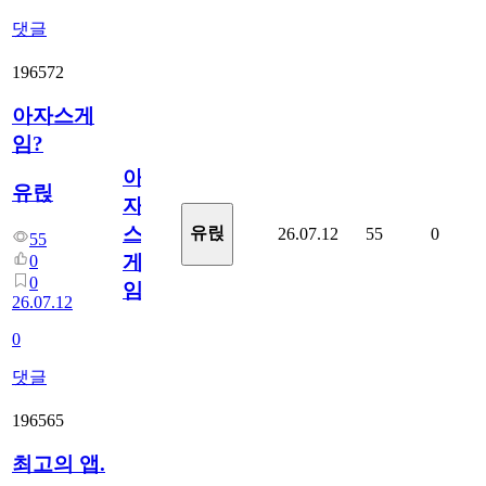
댓글
196572
아자스게
임?
아
유릱
자
스
유릱
26.07.12
55
0
55
게
0
0
임?
26.07.12
0
댓글
196565
최고의 앱.