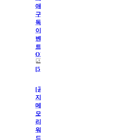
애
구
독
이
벤
트
OPEN!
[
5
]
[공
지]
메
모
리
워
드