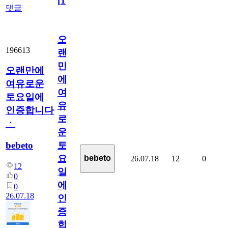
[
1
]
댓글
오
196613
랜
만
오랜만에
에
여유로운
여
토요일에
유
인증합니다
로
ㆍ
운
bebeto
토
요
bebeto
26.07.18
12
0
12
일
0
에
0
26.07.18
인
증
합