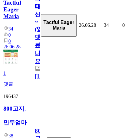
Tactful
태
Eager
산
Maria
~
Tactful Eager
26.06.28
34
0
Maria
(업
34
0
뎃
0
됬
26.06.28
나
요)
1
[
1
]
댓글
196437
800고지.
만두엄마
800
38