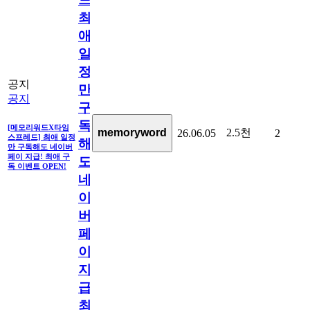
최
애
일
정
공지
만
공지
구
독
[메모리워드X타임
2.5천
memoryword
26.06.05
2
스프레드] 최애 일정
해
만 구독해도 네이버
페이 지급! 최애 구
도
독 이벤트 OPEN!
네
이
버
페
이
지
급!
최