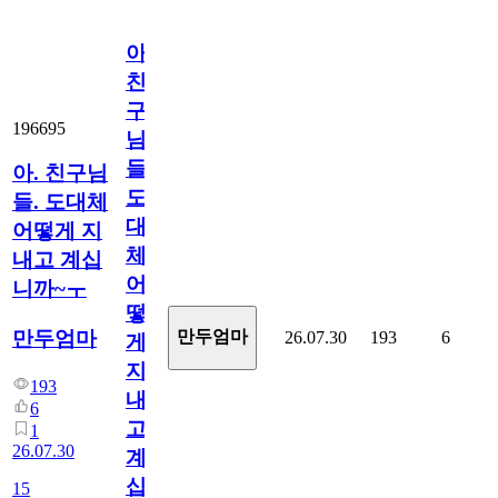
아.
친
구
196695
님
들.
아. 친구님
도
들. 도대체
대
어떻게 지
체
내고 계십
어
니까~ㅜ
떻
만두엄마
만두엄마
26.07.30
193
6
게
지
193
내
6
고
1
26.07.30
계
십
15