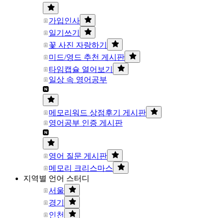
가입인사
일기쓰기
꽃 사진 자랑하기
미드/영드 추천 게시판
타임캡슐 열어보기
일상 속 영어공부
메모리워드 상점후기 게시판
영어공부 인증 게시판
영어 질문 게시판
메모리 크리스마스
지역별 언어 스터디
서울
경기
인천