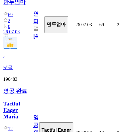
만두엄마
연
69
2
타
만두엄마
26.07.03
69
2
0
26.07.03
[
4
]
4
댓글
196483
영공 완료
Tactful
Eager
Maria
영
공
12
Tactful Eager