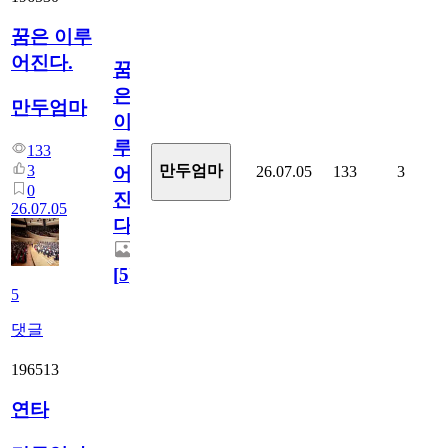
꿈은 이루
어진다.
꿈
은
만두엄마
이
루
133
3
만두엄마
26.07.05
133
3
어
0
진
26.07.05
다.
[
5
]
5
댓글
196513
연타