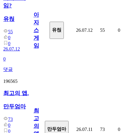
임?
아
유릱
자
스
유릱
26.07.12
55
0
55
게
0
0
임?
26.07.12
0
댓글
196565
최고의 앱.
만두엄마
최
고
73
0
의
만두엄마
26.07.11
73
0
0