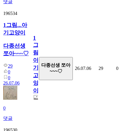
댓글
196534
1그림...아
기고양이
1
그
다종선생
림...
쪼아~~~♡
아
다종선생 쪼아
29
기
26.07.06
29
0
~~~♡
0
고
0
양
26.07.06
이
0
댓글
196530