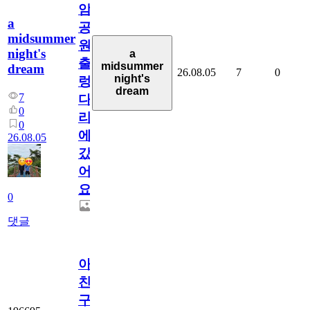
암
a
공
midsummer
원
night's
a
출
midsummer
dream
26.08.05
7
0
night's
렁
dream
7
다
0
리
0
에
26.08.05
갔
어
요.
0
댓글
아.
친
구