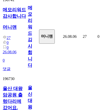
메
메모리워드
모
감사합니다
리
워
머니맨
드
머니맨
26.08.06
27
0
27
감
0
사
0
26.08.06
합
니
0
다
댓글
196730
울
울산 대왕
산
암공원 출
대
렁다리에
왕
갔어요.