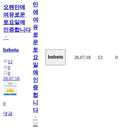
만
오랜만에
에
여유로운
여
토요일에
유
인증합니다
로
ㆍ
운
bebeto
토
요
bebeto
26.07.18
12
0
12
일
0
에
0
26.07.18
인
증
합
니
0
다
댓글
ㆍ