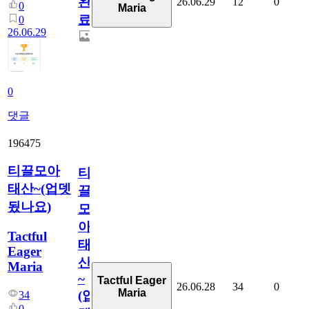
완
26.06.29
12
0
0
Maria
료
0
26.06.29
0
댓글
196475
티끌모아
티
태산~(업뎃
끌
됬나요)
모
아
Tactful
태
Eager
산
Maria
~
Tactful Eager
26.06.28
34
0
Maria
(업
34
0