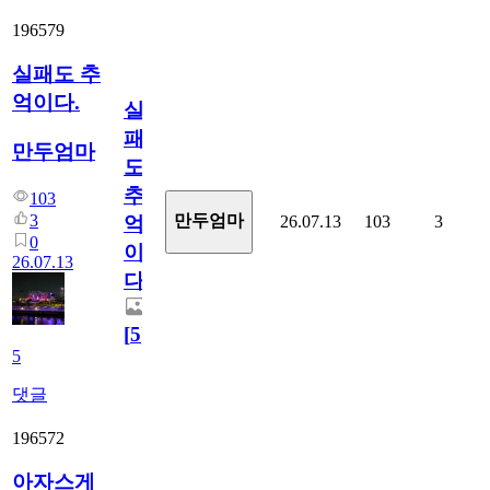
196579
실패도 추
억이다.
실
패
만두엄마
도
추
103
3
만두엄마
26.07.13
103
3
억
0
이
26.07.13
다.
[
5
]
5
댓글
196572
아자스게