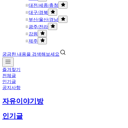
대전/세종/충청
대구/경북
부산/울산/경남
광주/전라
강원
제주
궁금한 내용을 검색해보세요
즐겨찾기
전체글
인기글
공지사항
자유이야기방
인기글