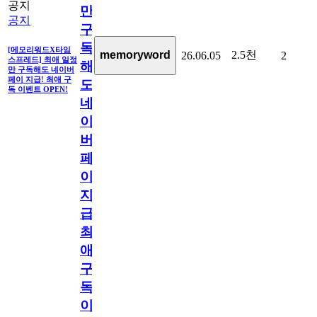
공지
만
공지
구
독
[메모리워드X타임
2.5천
memoryword
26.06.05
2
스프레드] 최애 일정
해
만 구독해도 네이버
페이 지급! 최애 구
도
독 이벤트 OPEN!
네
이
버
페
이
지
급!
최
애
구
독
이