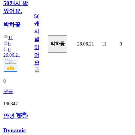
50캐시 받
았어요.
50
캐
박하꽃
시
11
받
0
박하꽃
26.06.21
11
0
았
0
어
26.06.21
요.
0
댓글
196347
안녕 👋🖐
Dynamic