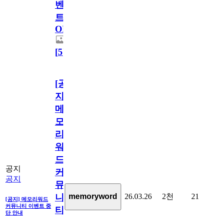
벤
트
OPEN!
[
5
]
[공
지]
메
모
리
워
드
공지
커
공지
뮤
26.03.26
2천
21
memoryword
니
[공지] 메모리워드
커뮤니티 이벤트 중
티
단 안내