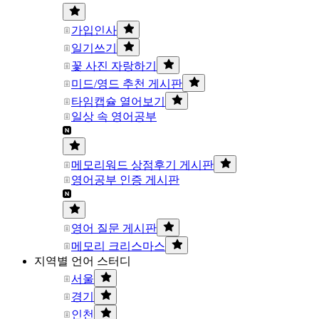
가입인사
일기쓰기
꽃 사진 자랑하기
미드/영드 추천 게시판
타임캡슐 열어보기
일상 속 영어공부
메모리워드 상점후기 게시판
영어공부 인증 게시판
영어 질문 게시판
메모리 크리스마스
지역별 언어 스터디
서울
경기
인천