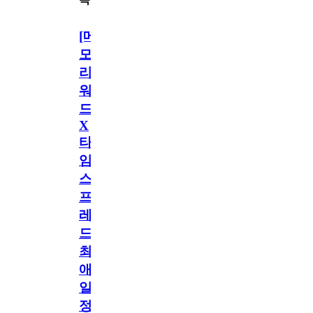
[메
모
리
워
드
X
타
임
스
프
레
드]
최
애
일
정