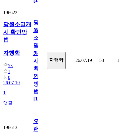
196622
당
당월소멸캐
월
시 확인방
소
법
멸
자행학
캐
자행학
26.07.19
53
1
시
53
확
1
인
0
26.07.19
방
법
1
[
1
]
댓글
오
196613
랜