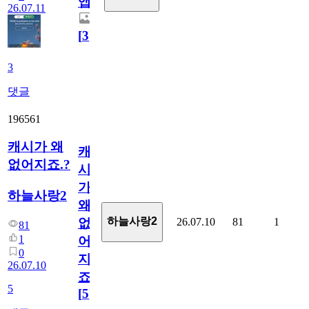
앱.
26.07.11
[
3
]
3
댓글
196561
캐시가 왜
캐
없어지죠.?
시
가
하늘사랑2
왜
하늘사랑2
26.07.10
81
1
없
81
1
어
0
지
26.07.10
죠.?
5
[
5
]