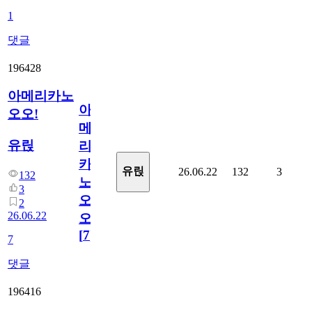
1
댓글
196428
아메리카노
아
오오!
메
유릱
리
카
유릱
26.06.22
132
3
132
노
3
오
2
26.06.22
오!
[
7
]
7
댓글
196416