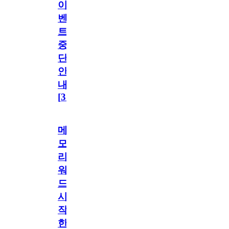
이
벤
트
중
단
안
내
[
31
]
메
모
리
워
드
시
작
한