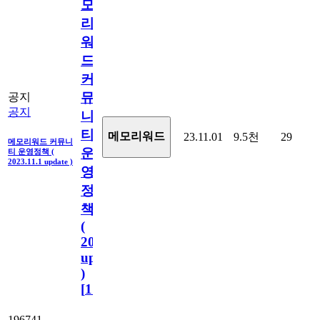
모
리
워
드
커
뮤
공지
공지
니
티
메모리워드
23.11.01
9.5천
29
메모리워드 커뮤니
운
티 운영정책 (
2023.11.1 update )
영
정
책
(
2023.11.1
update
)
[
110
]
196741