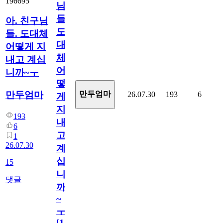
196695
님
들.
아. 친구님
도
들. 도대체
대
어떻게 지
체
내고 계십
어
니까~ㅜ
떻
만두엄마
만두엄마
26.07.30
193
6
게
지
193
내
6
고
1
26.07.30
계
십
15
니
댓글
까
~
ㅜ
[
15
]