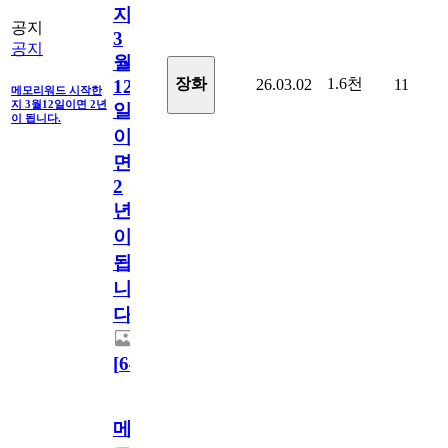
지
공지
3
공지
월
1.6천
장화
26.03.02
11
12
메모리워드 시작한
지 3월12일이면 2년
일
이 됩니다.
이
면
2
년
이
됩
니
다.
[
64
]
메