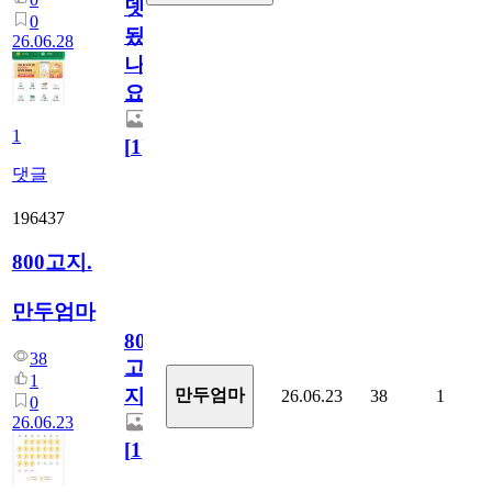
뎃
0
됬
26.06.28
나
요)
1
[
1
]
댓글
196437
800고지.
만두엄마
800
38
고
1
지.
만두엄마
26.06.23
38
1
0
26.06.23
[
1
]