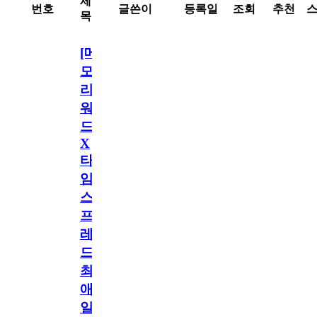
제
번호
글쓴이
등록일
조회
추천
목
[메
모
리
워
드
X
타
임
스
프
레
드]
최
애
일