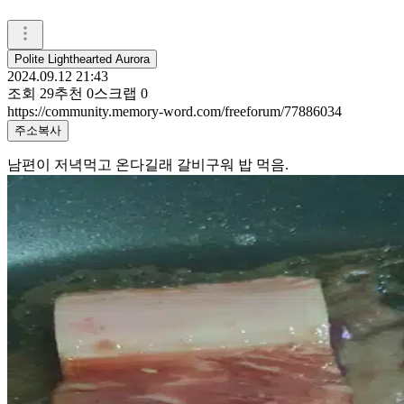
Polite Lighthearted Aurora
2024.09.12 21:43
조회
29
추천
0
스크랩
0
https://community.memory-word.com/freeforum/77886034
주소복사
남편이 저녁먹고 온다길래 갈비구워 밥 먹음.