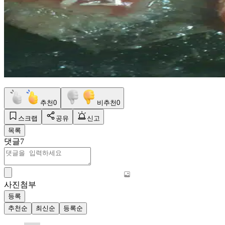
추천
0
비추천
0
스크랩
공유
신고
목록
댓글
7
사진첨부
등록
추천순
최신순
등록순