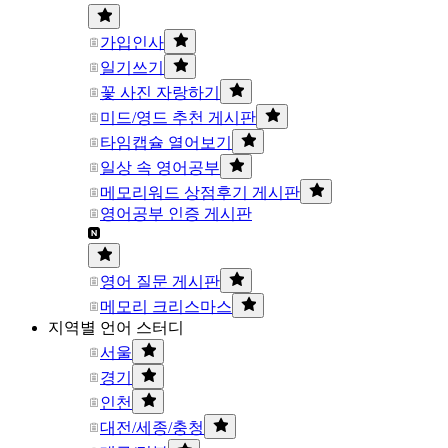
가입인사
일기쓰기
꽃 사진 자랑하기
미드/영드 추천 게시판
타임캡슐 열어보기
일상 속 영어공부
메모리워드 상점후기 게시판
영어공부 인증 게시판
영어 질문 게시판
메모리 크리스마스
지역별 언어 스터디
서울
경기
인천
대전/세종/충청