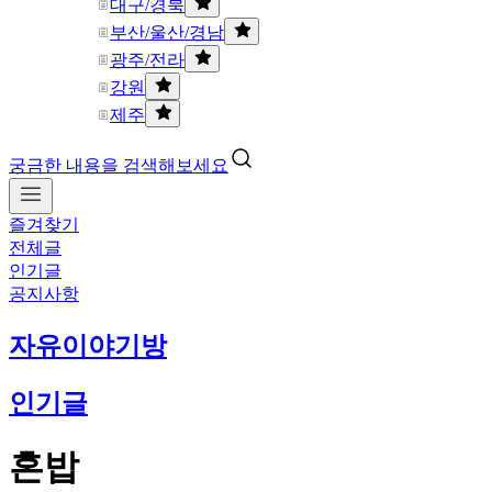
대구/경북
부산/울산/경남
광주/전라
강원
제주
궁금한 내용을 검색해보세요
즐겨찾기
전체글
인기글
공지사항
자유이야기방
인기글
혼밥