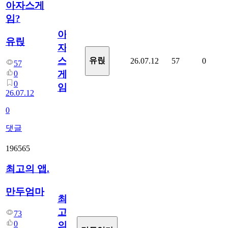
아자스게
임?
아
유릱
자
스
유릱
26.07.12
57
0
57
게
0
0
임?
26.07.12
0
댓글
196565
최고의 앱.
만두엄마
최
고
73
0
의