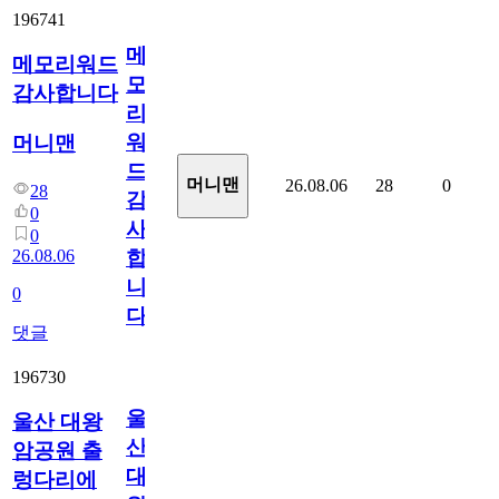
196741
메
메모리워드
모
감사합니다
리
워
머니맨
드
머니맨
26.08.06
28
0
28
감
0
사
0
26.08.06
합
니
0
다
댓글
196730
울
울산 대왕
산
암공원 출
대
렁다리에