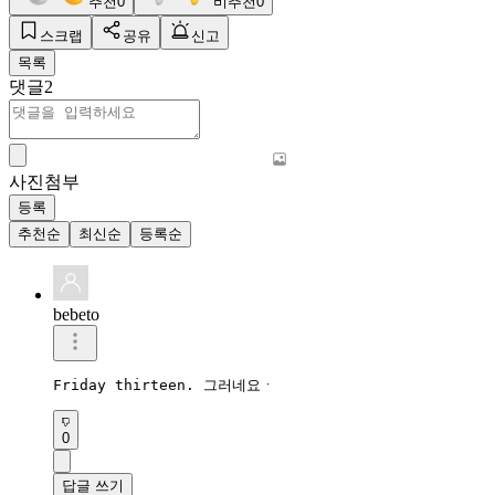
추천
0
비추천
0
스크랩
공유
신고
목록
댓글
2
사진첨부
등록
추천순
최신순
등록순
bebeto
Friday thirteen. 그러네요ㆍ 
0
답글 쓰기