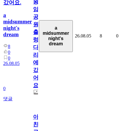
왕
갔어요.
암
a
공
midsummer
원
night's
a
출
midsummer
dream
26.08.05
8
0
night's
렁
dream
8
다
0
리
0
에
26.08.05
갔
어
요.
0
댓글
아.
친