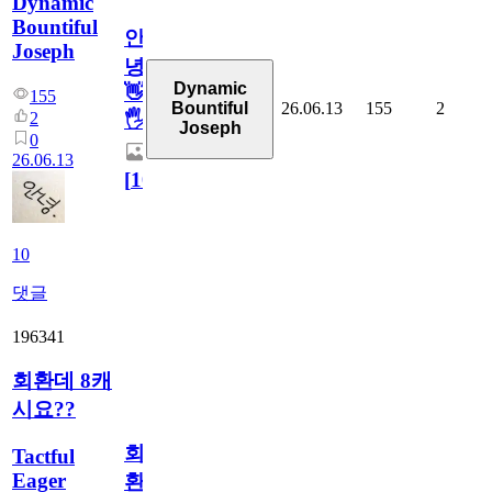
Dynamic
Bountiful
안
Joseph
녕
Dynamic
👋
155
26.06.13
155
2
Bountiful
2
🖐
Joseph
0
26.06.13
[
10
]
10
댓글
196341
회환데 8캐
시요??
회
Tactful
Eager
환