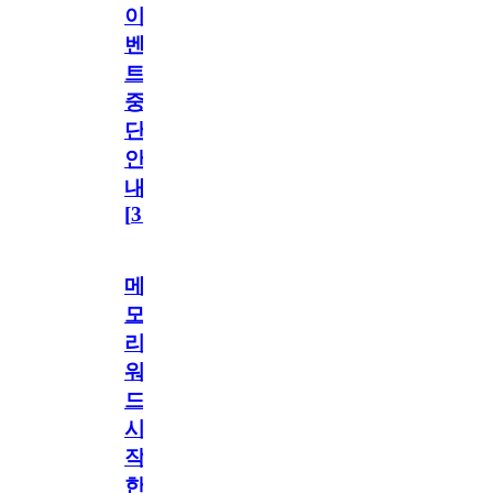
이
벤
트
중
단
안
내
[
31
]
메
모
리
워
드
시
작
한