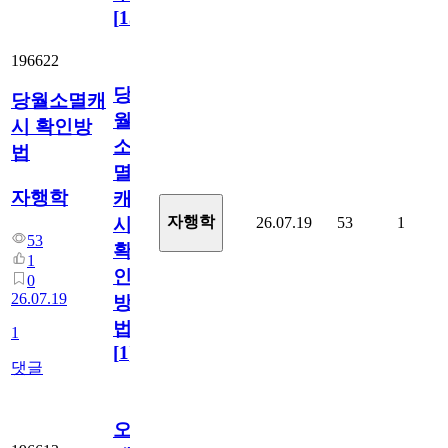
[
15
]
196622
당
당월소멸캐
월
시 확인방
소
법
멸
자행학
캐
자행학
26.07.19
53
1
시
53
확
1
인
0
26.07.19
방
법
1
[
1
]
댓글
오