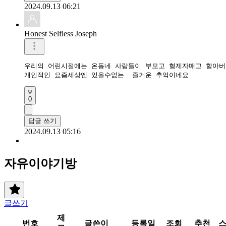
2024.09.13 06:21
Honest Selfless Joseph
우리의 어린시절에는 온동네 사람들이 부모고 형제자매고 할아버
개인적인 요즘세상엔 있을수없는  즐거운 추억이네요
0
답글 쓰기
2024.09.13 05:16
자유이야기방
글쓰기
제
번호
글쓴이
등록일
조회
추천