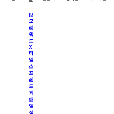
목
[메
모
리
워
드
X
타
임
스
프
레
드]
최
애
일
정