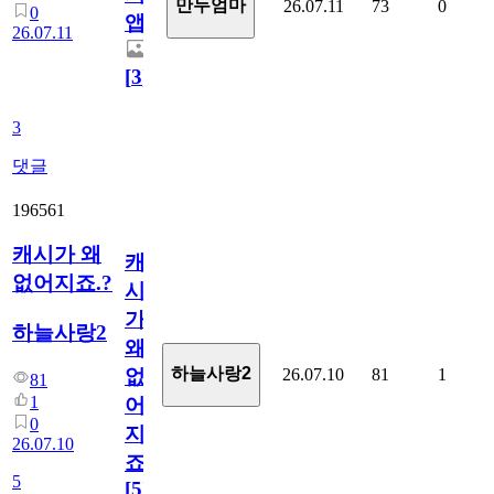
만두엄마
26.07.11
73
0
0
앱.
26.07.11
[
3
]
3
댓글
196561
캐시가 왜
캐
없어지죠.?
시
가
하늘사랑2
왜
하늘사랑2
26.07.10
81
1
없
81
1
어
0
지
26.07.10
죠.?
5
[
5
]