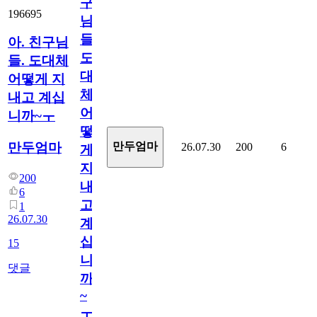
구
196695
님
들.
아. 친구님
도
들. 도대체
대
어떻게 지
체
내고 계십
어
니까~ㅜ
떻
만두엄마
만두엄마
26.07.30
200
6
게
지
200
내
6
고
1
26.07.30
계
십
15
니
댓글
까
~
ㅜ