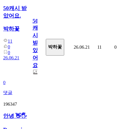
50캐시 받
았어요.
50
캐
박하꽃
시
11
받
0
박하꽃
26.06.21
11
0
았
0
어
26.06.21
요.
0
댓글
196347
안녕 👋🖐