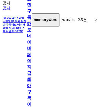
공지
만
공지
구
독
[메모리워드X타임
2.5천
memoryword
26.06.05
2
스프레드] 최애 일정
해
만 구독해도 네이버
페이 지급! 최애 구
도
독 이벤트 OPEN!
네
이
버
페
이
지
급!
최
애
구
독
이