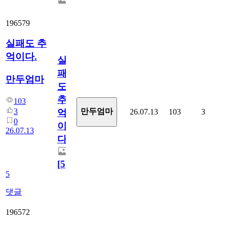
196579
실패도 추
억이다.
실
패
만두엄마
도
추
103
3
만두엄마
26.07.13
103
3
억
0
이
26.07.13
다.
[
5
]
5
댓글
196572