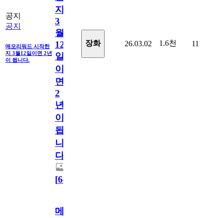
지
공지
3
공지
월
1.6천
장화
26.03.02
11
12
메모리워드 시작한
지 3월12일이면 2년
일
이 됩니다.
이
면
2
년
이
됩
니
다.
[
64
]
메