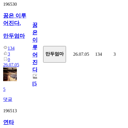
196530
꿈은 이루
어진다.
꿈
은
만두엄마
이
루
134
3
만두엄마
26.07.05
134
3
어
0
진
26.07.05
다.
[
5
]
5
댓글
196513
연타