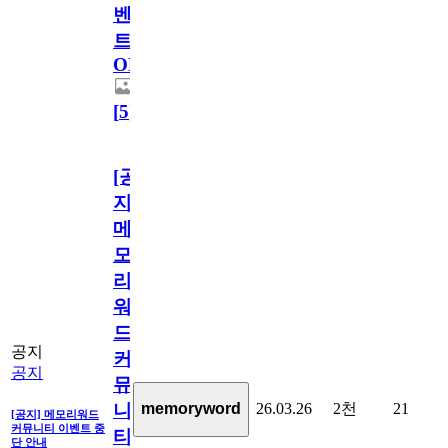
벤
트
OPEN!
[
5
]
[공
지]
메
모
리
워
드
공지
커
공지
뮤
26.03.26
2천
21
memoryword
니
[공지] 메모리워드
커뮤니티 이벤트 중
티
단 안내