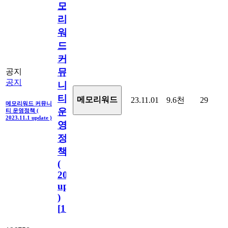
모
리
워
드
커
뮤
공지
공지
니
티
메모리워드
23.11.01
9.6천
29
메모리워드 커뮤니
운
티 운영정책 (
2023.11.1 update )
영
정
책
(
2023.11.1
update
)
[
110
]