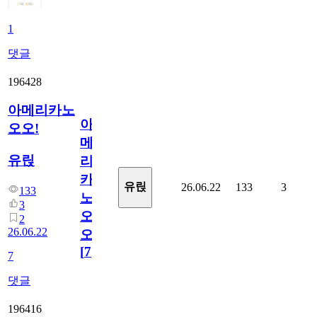
1
댓글
196428
아메리카노
아
오오!
메
유릱
리
카
유릱
26.06.22
133
3
133
노
3
오
2
26.06.22
오!
[
7
]
7
댓글
196416