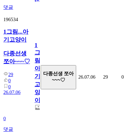
댓글
196534
1그림...아
기고양이
1
그
다종선생
림...
쪼아~~~♡
아
다종선생 쪼아
29
기
26.07.06
29
0
~~~♡
0
고
0
양
26.07.06
이
0
댓글