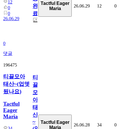
12
Tactful Eager
완
26.06.29
12
0
0
Maria
료
0
26.06.29
0
댓글
196475
티끌모아
티
태산~(업뎃
끌
됬나요)
모
아
Tactful
태
Eager
산
Maria
~
Tactful Eager
26.06.28
34
0
Maria
(업
34