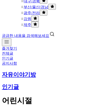
대구/경북
부산/울산/경남
광주/전라
강원
제주
궁금한 내용을 검색해보세요
즐겨찾기
전체글
인기글
공지사항
자유이야기방
인기글
어린시절