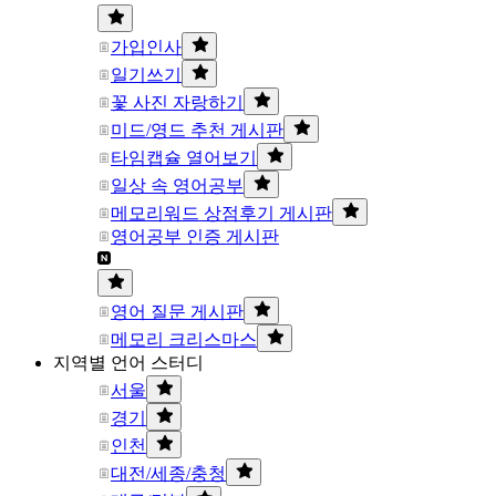
가입인사
일기쓰기
꽃 사진 자랑하기
미드/영드 추천 게시판
타임캡슐 열어보기
일상 속 영어공부
메모리워드 상점후기 게시판
영어공부 인증 게시판
영어 질문 게시판
메모리 크리스마스
지역별 언어 스터디
서울
경기
인천
대전/세종/충청