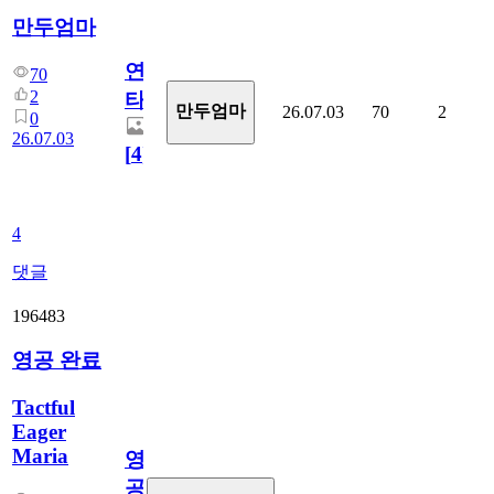
만두엄마
연
70
2
타
만두엄마
26.07.03
70
2
0
26.07.03
[
4
]
4
댓글
196483
영공 완료
Tactful
Eager
Maria
영
공