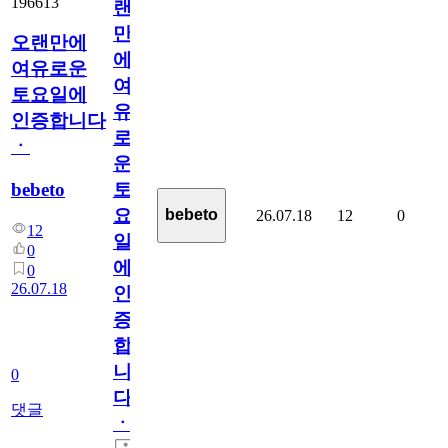
196613
랜
만
오랜만에
에
여유로운
여
토요일에
유
인증합니다
로
ㆍ
운
bebeto
토
요
bebeto
26.07.18
12
0
12
일
0
에
0
26.07.18
인
증
합
니
0
다
댓글
ㆍ