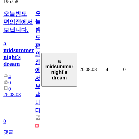
196758
오
오늘밤도
늘
편의점에서
밤
보냅니다.
도
a
편
midsummer
의
night's
a
점
dream
midsummer
26.08.08
4
0
에
night's
4
서
dream
0
보
0
냅
26.08.08
니
다.
0
댓글