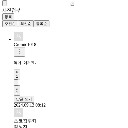
사진첨부
등록
추천순
최신순
등록순
Cromic1018
역쉬 이거죠.
1
1
답글 쓰기
2024.09.13 08:12
초코칩쿠키
작성자