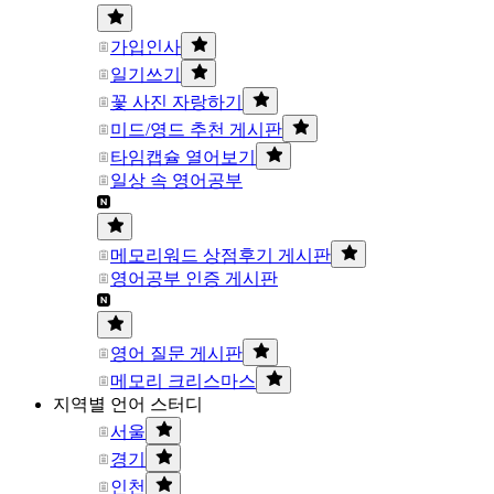
가입인사
일기쓰기
꽃 사진 자랑하기
미드/영드 추천 게시판
타임캡슐 열어보기
일상 속 영어공부
메모리워드 상점후기 게시판
영어공부 인증 게시판
영어 질문 게시판
메모리 크리스마스
지역별 언어 스터디
서울
경기
인천