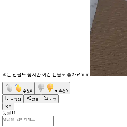
먹는 선물도 좋지만 이런 선물도 좋아요ㅎㅎ
추천
0
비추천
0
스크랩
공유
신고
목록
댓글
11