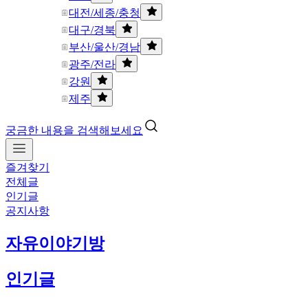
대전/세종/충청
대구/경북
부산/울산/경남
광주/전라
강원
제주
궁금한 내용을 검색해보세요
즐겨찾기
전체글
인기글
공지사항
자유이야기방
인기글