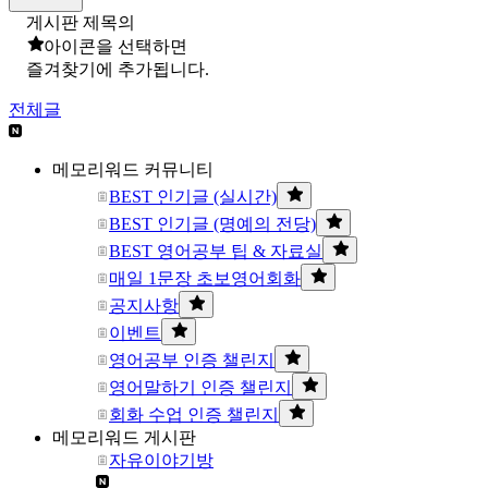
게시판 제목의
아이콘을 선택하면
즐겨찾기에 추가됩니다.
전체글
메모리워드 커뮤니티
BEST 인기글 (실시간)
BEST 인기글 (명예의 전당)
BEST 영어공부 팁 & 자료실
매일 1문장 초보영어회화
공지사항
이벤트
영어공부 인증 챌린지
영어말하기 인증 챌린지
회화 수업 인증 챌린지
메모리워드 게시판
자유이야기방