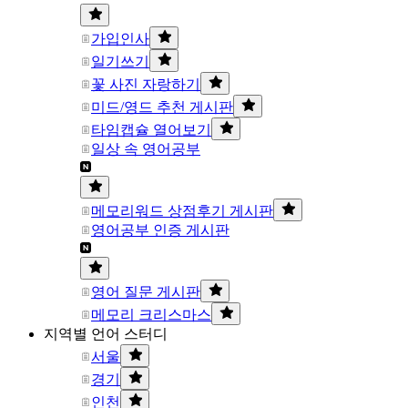
가입인사
일기쓰기
꽃 사진 자랑하기
미드/영드 추천 게시판
타임캡슐 열어보기
일상 속 영어공부
메모리워드 상점후기 게시판
영어공부 인증 게시판
영어 질문 게시판
메모리 크리스마스
지역별 언어 스터디
서울
경기
인천