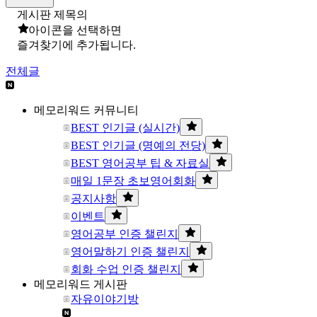
게시판 제목의
아이콘을 선택하면
즐겨찾기에 추가됩니다.
전체글
메모리워드 커뮤니티
BEST 인기글 (실시간)
BEST 인기글 (명예의 전당)
BEST 영어공부 팁 & 자료실
매일 1문장 초보영어회화
공지사항
이벤트
영어공부 인증 챌린지
영어말하기 인증 챌린지
회화 수업 인증 챌린지
메모리워드 게시판
자유이야기방