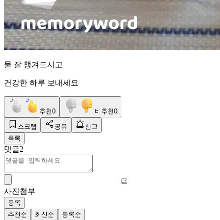
물 잘 챙겨드시고
건강한 하루 보내세요
추천
0
비추천
0
스크랩
공유
신고
목록
댓글
2
사진첨부
등록
추천순
최신순
등록순