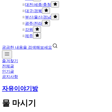
대전/세종/충청
대구/경북
부산/울산/경남
광주/전라
강원
제주
궁금한 내용을 검색해보세요
즐겨찾기
전체글
인기글
공지사항
자유이야기방
물 마시기