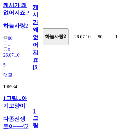
캐시가 왜
캐
없어지죠.?
시
가
하늘사랑2
왜
하늘사랑2
26.07.10
80
1
없
80
1
어
0
지
26.07.10
죠.?
5
[
5
]
댓글
196534
1그림...아
기고양이
1
그
다종선생
림...
쪼아~~~♡