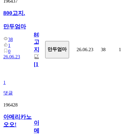
196437
800고지.
만두엄마
800
38
고
1
지.
만두엄마
26.06.23
38
1
0
26.06.23
[
1
]
1
댓글
196428
아메리카노
아
오오!
메