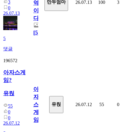
3
만두엄마
26.07.13
100
3
억
0
이
26.07.13
다.
[
5
]
5
댓글
196572
아자스게
임?
아
유릱
자
스
유릱
26.07.12
55
0
55
게
0
0
임?
26.07.12