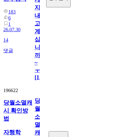
지
183
내
6
고
1
26.07.30
계
십
14
니
댓글
까
~
ㅜ
[
14
]
196622
당
당월소멸캐
월
시 확인방
소
법
멸
자행학
캐