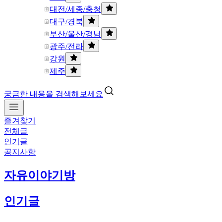
대전/세종/충청
대구/경북
부산/울산/경남
광주/전라
강원
제주
궁금한 내용을 검색해보세요
즐겨찾기
전체글
인기글
공지사항
자유이야기방
인기글