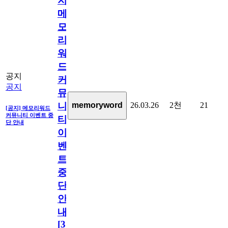
지]
메
모
리
워
드
공지
커
공지
뮤
26.03.26
2천
21
memoryword
니
[공지] 메모리워드
커뮤니티 이벤트 중
티
단 안내
이
벤
트
중
단
안
내
[
31
]