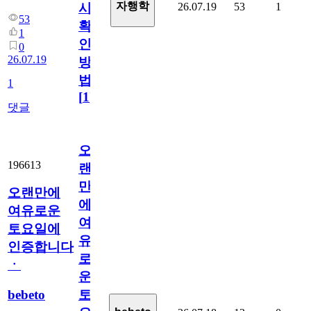
자행학
26.07.19
53
1
시
53
확
1
인
0
26.07.19
방
법
1
[
1
]
댓글
오
196613
랜
만
오랜만에
에
여유로운
여
토요일에
유
인증합니다
로
ㆍ
운
bebeto
토