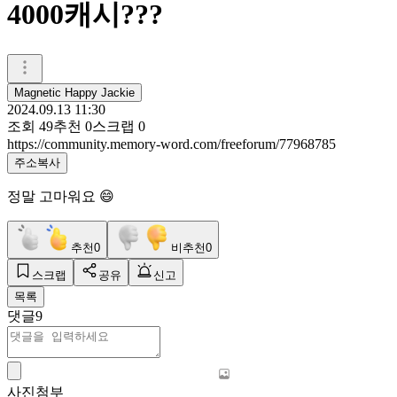
4000캐시???
Magnetic Happy Jackie
2024.09.13 11:30
조회
49
추천
0
스크랩
0
https://community.memory-word.com/freeforum/77968785
주소복사
정말 고마워요 😄
추천
0
비추천
0
스크랩
공유
신고
목록
댓글
9
사진첨부