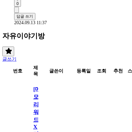
0
답글 쓰기
2024.09.13 11:37
자유이야기방
글쓰기
제
번호
글쓴이
등록일
조회
추천
목
[메
모
리
워
드
X