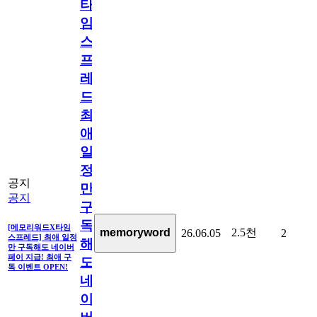
타
임
스
프
레
드]
최
애
일
정
공지
만
공지
구
독
[메모리워드X타임
2.5천
memoryword
26.06.05
2
스프레드] 최애 일정
해
만 구독해도 네이버
페이 지급! 최애 구
도
독 이벤트 OPEN!
네
이