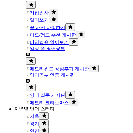
가입인사
일기쓰기
꽃 사진 자랑하기
미드/영드 추천 게시판
타임캡슐 열어보기
일상 속 영어공부
메모리워드 상점후기 게시판
영어공부 인증 게시판
영어 질문 게시판
메모리 크리스마스
지역별 언어 스터디
서울
경기
인천