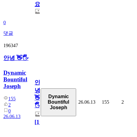
요.
0
댓글
196347
안녕 👋🖐
Dynamic
Bountiful
안
Joseph
녕
Dynamic
👋
155
26.06.13
155
2
Bountiful
2
🖐
Joseph
0
26.06.13
[
10
]