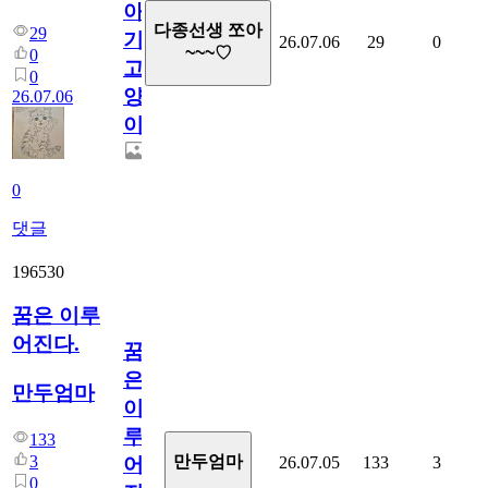
아
다종선생 쪼아
29
기
26.07.06
29
0
~~~♡
0
고
0
양
26.07.06
이
0
댓글
196530
꿈은 이루
어진다.
꿈
은
만두엄마
이
루
133
3
만두엄마
26.07.05
133
3
어
0