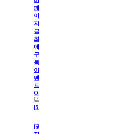
버
페
이
지
급!
최
애
구
독
이
벤
트
OPEN!
[
5
]
[공