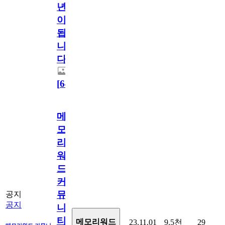
년
이
됩
니
다.
[
64
]
메
모
리
워
드
커
뮤
공지
공지
니
티
메모리워드
23.11.01
9.5천
29