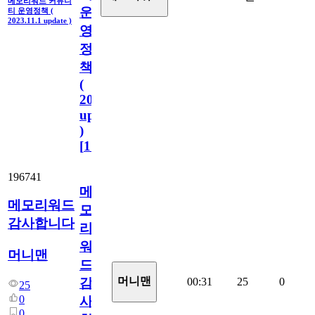
메모리워드 커뮤니
운
티 운영정책 (
2023.11.1 update )
영
정
책
(
2023.11.1
update
)
[
110
]
196741
메
메모리워드
모
감사합니다
리
워
머니맨
드
머니맨
00:31
25
0
감
25
0
사
0