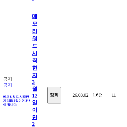
메
모
리
워
드
시
작
한
지
공지
3
공지
월
1.6천
장화
26.03.02
11
12
메모리워드 시작한
지 3월12일이면 2년
일
이 됩니다.
이
면
2