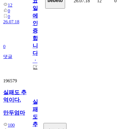
요
bebeto
26.07.18
12
0
12
일
0
에
0
26.07.18
인
증
합
니
0
다
댓글
ㆍ
196579
실패도 추
억이다.
실
패
만두엄마
도
추
100