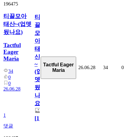
196475
티끌모아
티
태산~(업뎃
끌
됬나요)
모
아
Tactful
태
Eager
산
Maria
~
Tactful Eager
26.06.28
34
0
Maria
(업
34
0
뎃
0
됬
26.06.28
나
요)
1
[
1
]
댓글