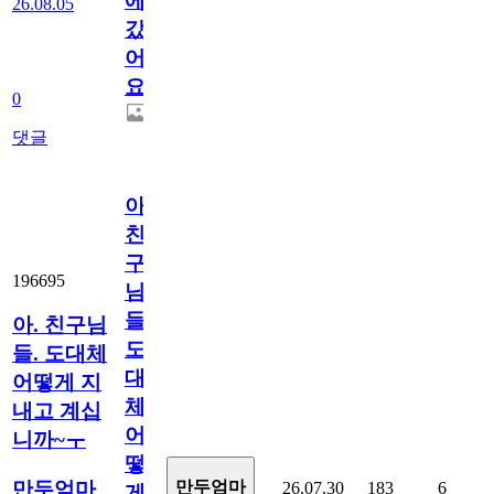
에
26.08.05
갔
어
요.
0
댓글
아.
친
구
196695
님
들.
아. 친구님
도
들. 도대체
대
어떻게 지
체
내고 계십
어
니까~ㅜ
떻
만두엄마
만두엄마
26.07.30
183
6
게