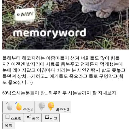
올해부터 해코지하는 아줌마들이 생겨 너희들도 많이 힘들
지? 예전엔 밥자리에 사료를 듬북주고 언제든지 먹게했는데
눈에 레이저달고 아침마다 버리는 분 세인간땜시 밥도 못놓고
돌던져 상처나게하고....애기들도 죽으라고 돌로 구멍막고(힘
도 좋으심니다)
60넘으시는분들이 참...하루하루 사는날까지 잘 지내보자
추천
3
비추천
0
스크랩
공유
신고
목록