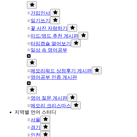
가입인사
일기쓰기
꽃 사진 자랑하기
미드/영드 추천 게시판
타임캡슐 열어보기
일상 속 영어공부
메모리워드 상점후기 게시판
영어공부 인증 게시판
영어 질문 게시판
메모리 크리스마스
지역별 언어 스터디
서울
경기
인천