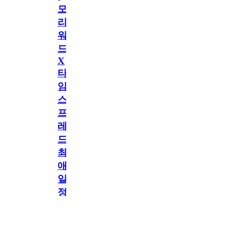
모
리
워
드
X
타
임
스
프
레
드]
최
애
일
정
공지
만
공지
구