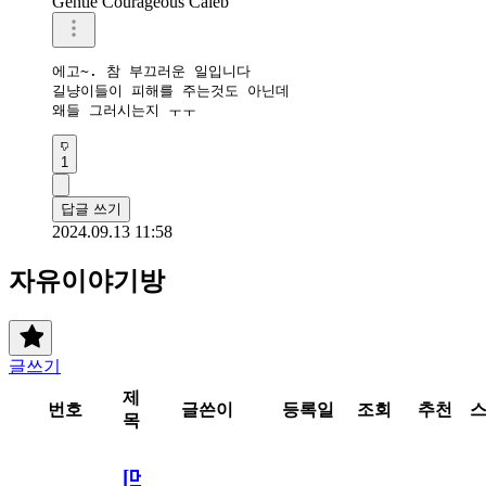
Gentle Courageous Caleb
에고~. 참 부끄러운 일입니다

길냥이들이 피해를 주는것도 아닌데

왜들 그러시는지 ㅜㅜ
1
답글 쓰기
2024.09.13 11:58
자유이야기방
글쓰기
제
번호
글쓴이
등록일
조회
추천
목
[메