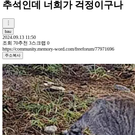
추석인데 너희가 걱정이구나
bau
2024.09.13 11:50
조회
70
추천
3
스크랩
0
https://community.memory-word.com/freeforum/77971696
주소복사