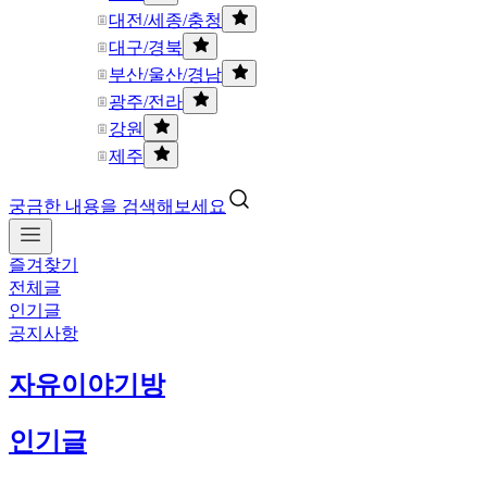
대전/세종/충청
대구/경북
부산/울산/경남
광주/전라
강원
제주
궁금한 내용을 검색해보세요
즐겨찾기
전체글
인기글
공지사항
자유이야기방
인기글