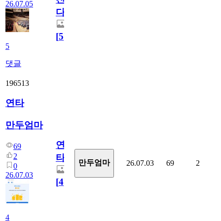
26.07.05
다.
[
5
]
5
댓글
196513
연타
만두엄마
연
69
2
타
만두엄마
26.07.03
69
2
0
26.07.03
[
4
]
4