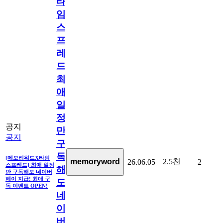
타
임
스
프
레
드]
최
애
일
정
공지
만
공지
구
독
[메모리워드X타임
2.5천
memoryword
26.06.05
2
스프레드] 최애 일정
해
만 구독해도 네이버
페이 지급! 최애 구
도
독 이벤트 OPEN!
네
이
버