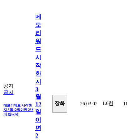
메
모
리
워
드
시
작
한
지
공지
3
공지
월
1.6천
장화
26.03.02
11
12
메모리워드 시작한
지 3월12일이면 2년
일
이 됩니다.
이
면
2