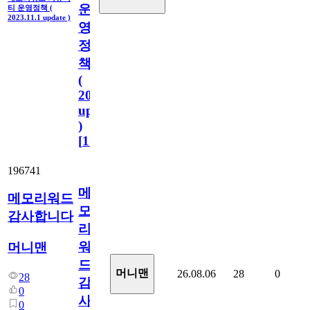
운
티 운영정책 (
2023.11.1 update )
영
정
책
(
2023.11.1
update
)
[
110
]
196741
메
메모리워드
모
감사합니다
리
워
머니맨
드
머니맨
26.08.06
28
0
28
감
0
사
0