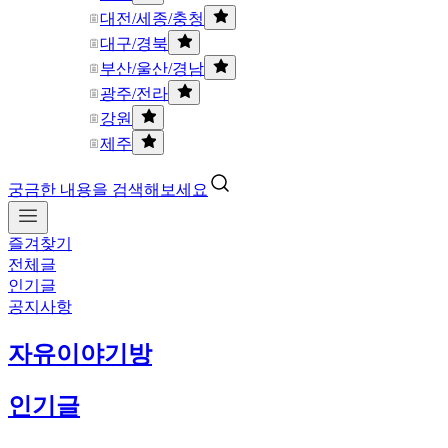
대전/세종/충청
대구/경북
부산/울산/경남
광주/전라
강원
제주
궁금한 내용을 검색해보세요
즐겨찾기
전체글
인기글
공지사항
자유이야기방
인기글