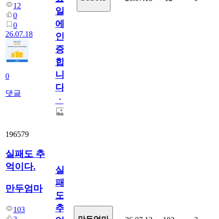
12
일
0
에
0
26.07.18
인
증
합
니
0
다
댓글
ㆍ
196579
실패도 추
억이다.
실
패
만두엄마
도
추
103