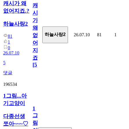
캐시가 왜
캐
없어지죠.?
시
가
하늘사랑2
왜
하늘사랑2
26.07.10
81
1
없
81
1
어
0
지
26.07.10
죠.?
5
[
5
]
댓글
196534
1그림...아
기고양이
1
그
다종선생
림...
쪼아~~~♡