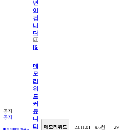
년
이
됩
니
다.
[
64
]
메
모
리
워
드
커
뮤
공지
공지
니
티
메모리워드
23.11.01
9.6천
29
메모리워드 커뮤니