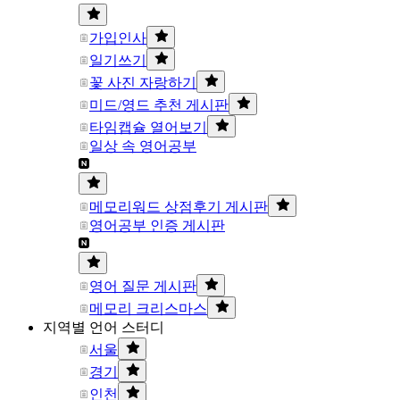
가입인사
일기쓰기
꽃 사진 자랑하기
미드/영드 추천 게시판
타임캡슐 열어보기
일상 속 영어공부
메모리워드 상점후기 게시판
영어공부 인증 게시판
영어 질문 게시판
메모리 크리스마스
지역별 언어 스터디
서울
경기
인천