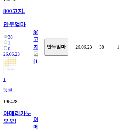
800고지.
만두엄마
800
38
고
1
지.
만두엄마
26.06.23
38
1
0
26.06.23
[
1
]
1
댓글
196428
아메리카노
아
오오!
메