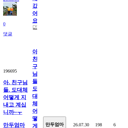
갔
어
요.
0
댓글
아.
친
구
196695
님
들.
아. 친구님
도
들. 도대체
대
어떻게 지
체
내고 계십
어
니까~ㅜ
떻
만두엄마
만두엄마
26.07.30
198
6
게