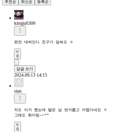
추천순
최신순
등록순
kimjju0309
완전 대박인디 친구가 엄써오 ㅎ
0
답글 쓰기
2024.09.13 14:15
sian
저도 이거 했는데 딸은 넘 번거롭고 어렵다네요 ㅎ

그래도 화이팅~~^^
0