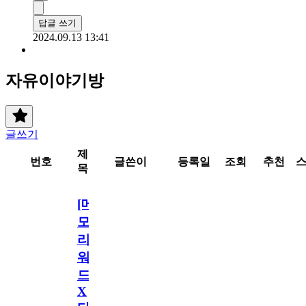
답글 쓰기
2024.09.13 13:41
자유이야기방
글쓰기
제
번호
글쓴이
등록일
조회
추천
목
[메
모
리
워
드
X