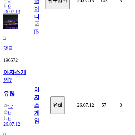
3
만두엄마
26.07.13
103
3
억
0
이
26.07.13
다.
[
5
]
5
댓글
196572
아자스게
임?
아
유릱
자
스
유릱
26.07.12
57
0
57
게
0
0
임?
26.07.12
0