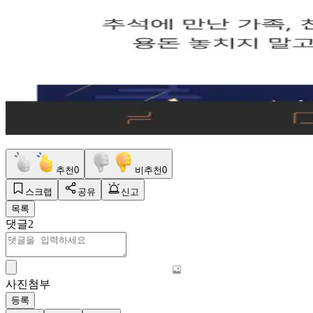
추천
0
비추천
0
스크랩
공유
신고
목록
댓글
2
사진첨부
등록