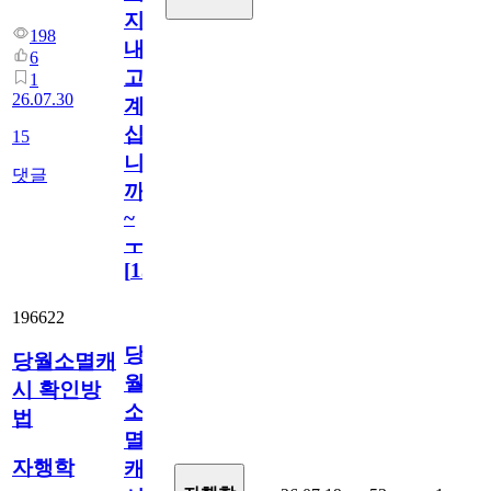
지
198
내
6
고
1
26.07.30
계
십
15
니
댓글
까
~
ㅜ
[
15
]
196622
당
당월소멸캐
월
시 확인방
소
법
멸
자행학
캐