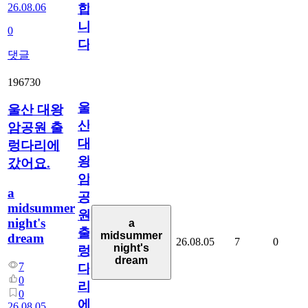
26.08.06
합
니
0
다
댓글
196730
울
울산 대왕
산
암공원 출
대
렁다리에
왕
갔어요.
암
a
공
midsummer
원
night's
a
출
midsummer
dream
26.08.05
7
0
night's
렁
dream
7
다
0
리
0
에
26.08.05