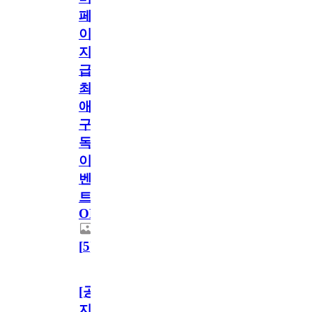
페
이
지
급!
최
애
구
독
이
벤
트
OPEN!
[
5
]
[공
지]