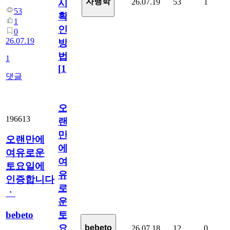
자행학
26.07.19
53
1
시
53
확
1
인
0
26.07.19
방
법
1
[
1
]
댓글
오
196613
랜
만
오랜만에
에
여유로운
여
토요일에
유
인증합니다
로
ㆍ
운
bebeto
토
요
bebeto
26.07.18
12
0