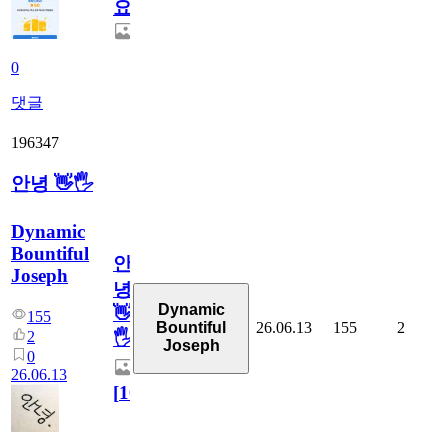
요.
0
댓글
196347
안녕 👋🖐
Dynamic
Bountiful
안
Joseph
녕
Dynamic
👋
155
26.06.13
155
2
Bountiful
2
🖐
Joseph
0
26.06.13
[
10
]