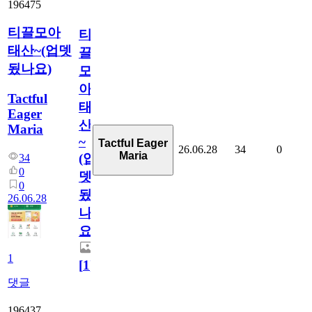
196475
티끌모아
티
태산~(업뎃
끌
됬나요)
모
아
Tactful
태
Eager
산
Maria
~
Tactful Eager
26.06.28
34
0
Maria
(업
34
0
뎃
0
됬
26.06.28
나
요)
1
[
1
]
댓글
196437