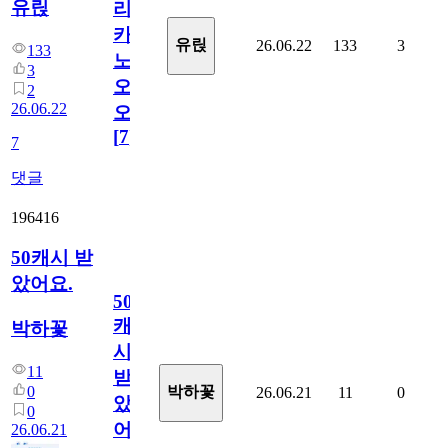
유릱
리
카
유릱
26.06.22
133
3
133
노
3
오
2
26.06.22
오!
[
7
]
7
댓글
196416
50캐시 받
았어요.
50
캐
박하꽃
시
11
받
0
박하꽃
26.06.21
11
0
았
0
어
26.06.21