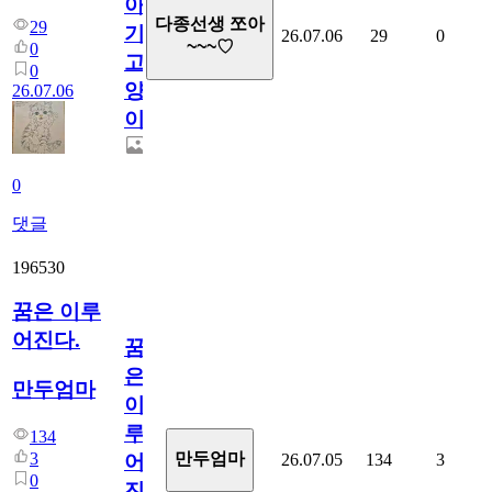
아
다종선생 쪼아
29
기
26.07.06
29
0
~~~♡
0
고
0
양
26.07.06
이
0
댓글
196530
꿈은 이루
어진다.
꿈
은
만두엄마
이
루
134
3
만두엄마
26.07.05
134
3
어
0
진