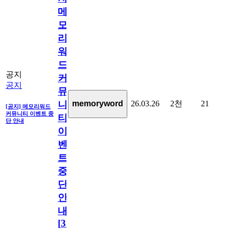
메
모
리
워
드
공지
커
공지
뮤
26.03.26
2천
21
memoryword
니
[공지] 메모리워드
커뮤니티 이벤트 중
티
단 안내
이
벤
트
중
단
안
내
[
31
]