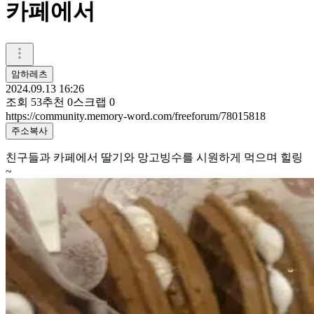
카페에서
암하레츠
2024.09.13 16:26
조회
53
추천
0
스크랩
0
https://community.memory-word.com/freeforum/78015818
주소복사
친구들과 카페에서 딸기와 망고빙수를 시원하게 먹으며 힐링
~