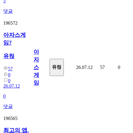
5
댓글
196572
아자스게
임?
아
유릱
자
스
유릱
26.07.12
57
0
57
게
0
0
임?
26.07.12
0
댓글
196565
최고의 앱.