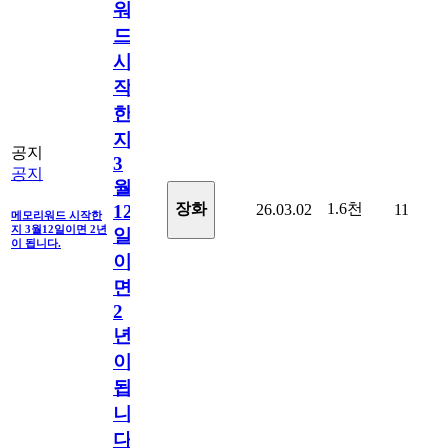
워
드
시
작
한
지
공지
3
공지
월
1.6천
장화
26.03.02
11
12
메모리워드 시작한
지 3월12일이면 2년
일
이 됩니다.
이
면
2
년
이
됩
니
다.