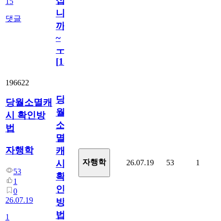
십
15
니
댓글
까
~
ㅜ
[
15
]
196622
당
당월소멸캐
월
시 확인방
소
법
멸
자행학
캐
자행학
26.07.19
53
1
시
53
확
1
인
0
26.07.19
방
법
1