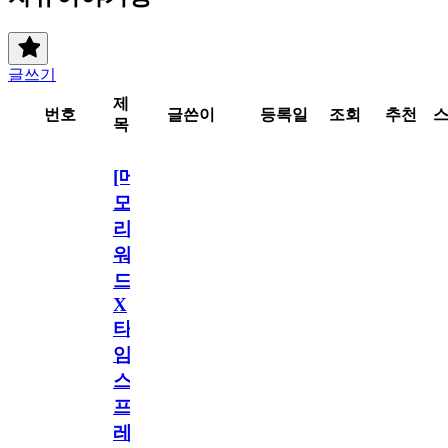
글쓰기
제
번호
글쓴이
등록일
조회
추천
목
[메
모
리
워
드
X
타
임
스
프
레