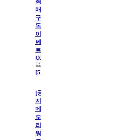
최
애
구
독
이
벤
트
OPEN!
[
5
]
[공
지]
메
모
리
워