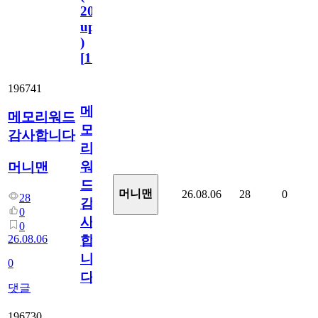
2023.11.1
update
)
[
110
]
196741
메
메모리워드
모
감사합니다
리
워
머니맨
드
머니맨
26.08.06
28
0
28
감
0
사
0
26.08.06
합
니
0
다
댓글
196730