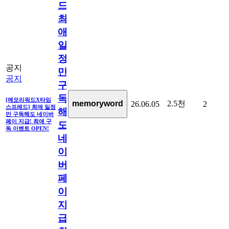
드]
최
애
일
정
공지
만
공지
구
독
[메모리워드X타임
2.5천
memoryword
26.06.05
2
스프레드] 최애 일정
해
만 구독해도 네이버
페이 지급! 최애 구
도
독 이벤트 OPEN!
네
이
버
페
이
지
급!