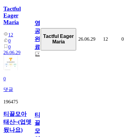
Tactful
Eager
Maria
영
공
12
Tactful Eager
완
26.06.29
12
0
0
Maria
료
0
26.06.29
0
댓글
196475
티끌모아
티
태산~(업뎃
끌
됬나요)
모