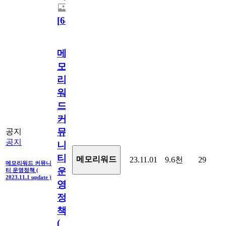
[
64
]
메
모
리
워
드
커
뮤
공지
공지
니
티
메모리워드
23.11.01
9.6천
29
메모리워드 커뮤니
운
티 운영정책 (
2023.11.1 update )
영
정
책
(