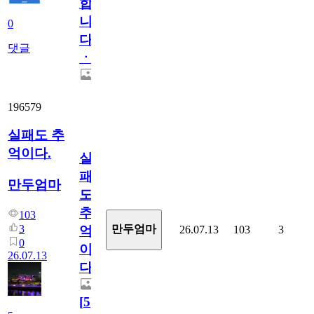
합
니
0
다
댓글
ㆍ
196579
실패도 추
억이다.
실
패
만두엄마
도
추
103
3
만두엄마
26.07.13
103
3
억
0
이
26.07.13
다.
[
5
]