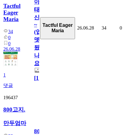
아
Tactful
태
Eager
산
Maria
~
Tactful Eager
26.06.28
34
0
Maria
(업
34
0
뎃
0
됬
26.06.28
나
요)
1
[
1
]
댓글
196437
800고지.
만두엄마
800