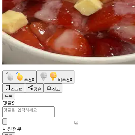
추천
0
비추천
0
스크랩
공유
신고
목록
댓글
9
사진첨부