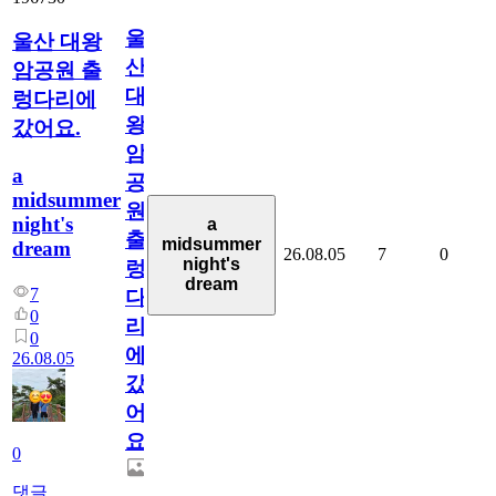
울
울산 대왕
산
암공원 출
대
렁다리에
왕
갔어요.
암
a
공
midsummer
원
night's
a
출
midsummer
dream
26.08.05
7
0
night's
렁
dream
7
다
0
리
0
에
26.08.05
갔
어
요.
0
댓글