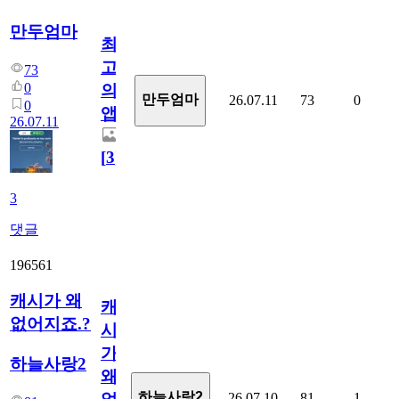
만두엄마
최
고
73
0
의
만두엄마
26.07.11
73
0
0
앱.
26.07.11
[
3
]
3
댓글
196561
캐시가 왜
캐
없어지죠.?
시
가
하늘사랑2
왜
하늘사랑2
26.07.10
81
1