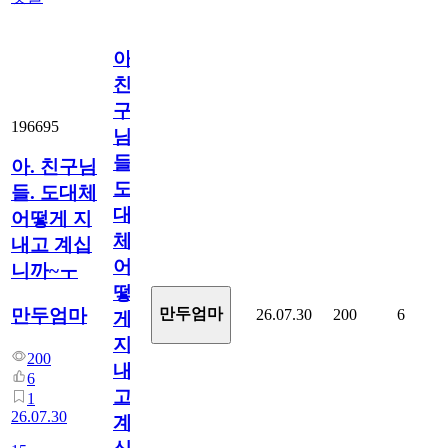
아.
친
구
196695
님
들.
아. 친구님
도
들. 도대체
대
어떻게 지
체
내고 계십
어
니까~ㅜ
떻
만두엄마
만두엄마
26.07.30
200
6
게
지
200
내
6
고
1
26.07.30
계