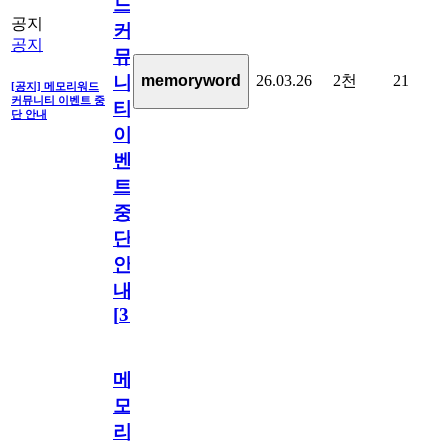
드
공지
커
공지
뮤
26.03.26
2천
21
memoryword
니
[공지] 메모리워드
커뮤니티 이벤트 중
티
단 안내
이
벤
트
중
단
안
내
[
31
]
메
모
리