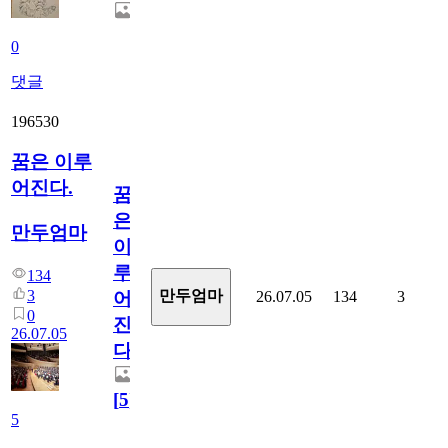
0
댓글
196530
꿈은 이루
어진다.
꿈
은
만두엄마
이
루
134
3
만두엄마
26.07.05
134
3
어
0
진
26.07.05
다.
[
5
]
5