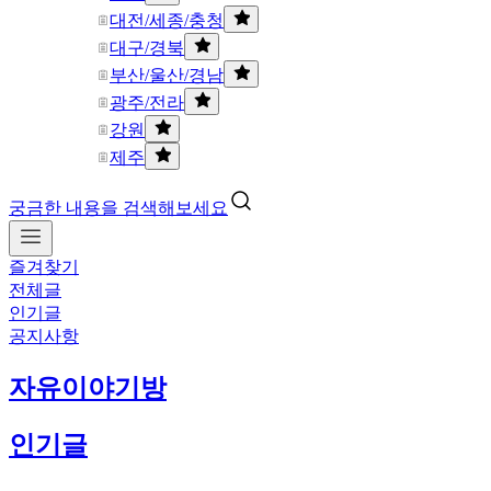
대전/세종/충청
대구/경북
부산/울산/경남
광주/전라
강원
제주
궁금한 내용을 검색해보세요
즐겨찾기
전체글
인기글
공지사항
자유이야기방
인기글