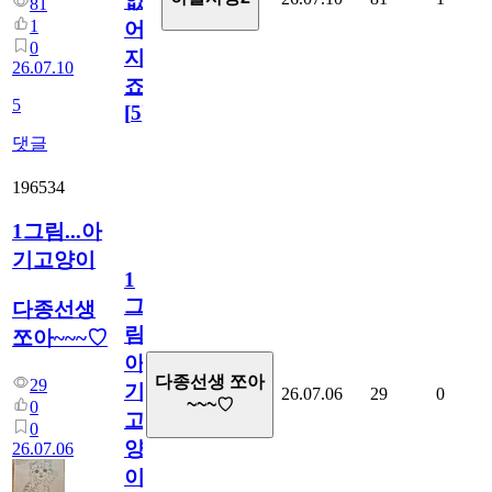
없
81
1
어
0
지
26.07.10
죠.?
5
[
5
]
댓글
196534
1그림...아
기고양이
1
그
다종선생
림...
쪼아~~~♡
아
다종선생 쪼아
29
기
26.07.06
29
0
~~~♡
0
고
0
양
26.07.06
이