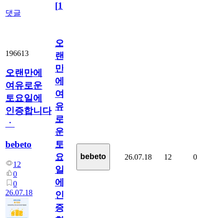
[
1
]
댓글
오
196613
랜
만
오랜만에
에
여유로운
여
토요일에
유
인증합니다
로
ㆍ
운
bebeto
토
요
bebeto
26.07.18
12
0
12
일
0
에
0
26.07.18
인
증