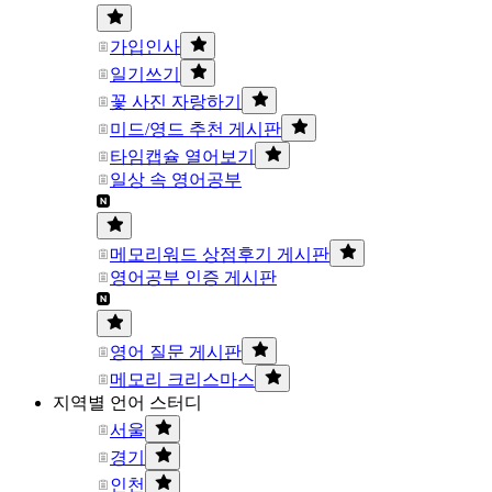
가입인사
일기쓰기
꽃 사진 자랑하기
미드/영드 추천 게시판
타임캡슐 열어보기
일상 속 영어공부
메모리워드 상점후기 게시판
영어공부 인증 게시판
영어 질문 게시판
메모리 크리스마스
지역별 언어 스터디
서울
경기
인천