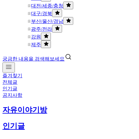
대전/세종/충청
대구/경북
부산/울산/경남
광주/전라
강원
제주
궁금한 내용을 검색해보세요
즐겨찾기
전체글
인기글
공지사항
자유이야기방
인기글