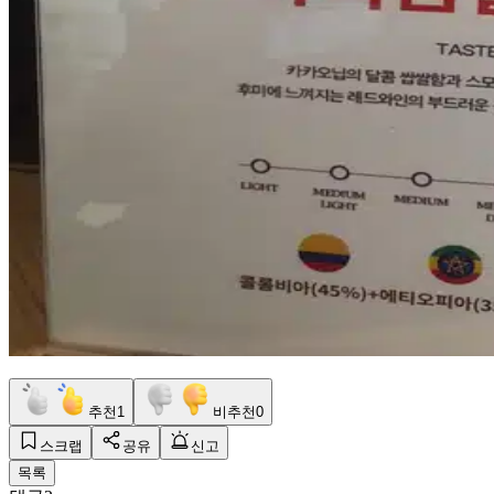
추천
1
비추천
0
스크랩
공유
신고
목록