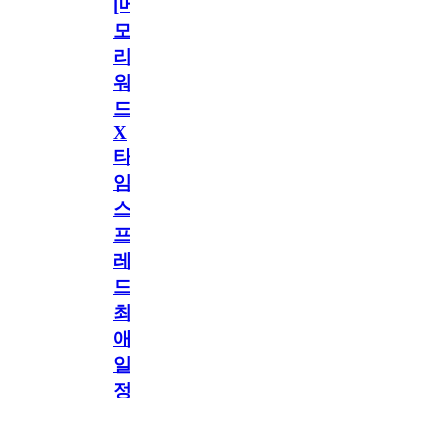
[메
모
리
워
드
X
타
임
스
프
레
드]
최
애
일
정
공지
만
공지
구