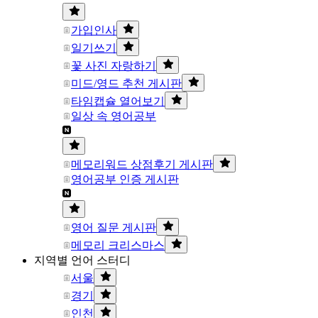
가입인사
일기쓰기
꽃 사진 자랑하기
미드/영드 추천 게시판
타임캡슐 열어보기
일상 속 영어공부
메모리워드 상점후기 게시판
영어공부 인증 게시판
영어 질문 게시판
메모리 크리스마스
지역별 언어 스터디
서울
경기
인천