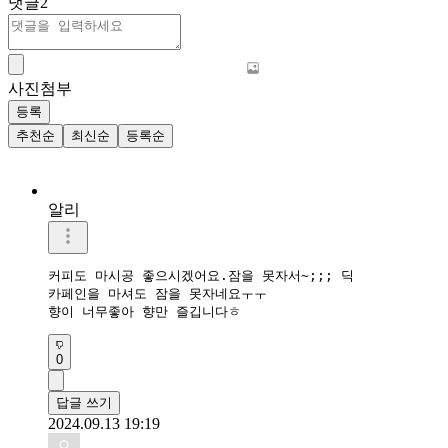
댓글
2
사진첨부
등록
추천순
최신순
등록순
알리
커피도 마시공 좋으시겠어요.잠을 못자서~;;; 딕

카페인을 마셔도 잠을 못자네요ㅜㅜ

향이 너무좋아 향만 즐깁니다ㅎ
0
답글 쓰기
2024.09.13 19:19