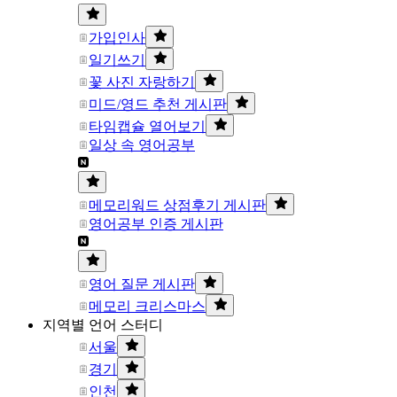
가입인사
일기쓰기
꽃 사진 자랑하기
미드/영드 추천 게시판
타임캡슐 열어보기
일상 속 영어공부
메모리워드 상점후기 게시판
영어공부 인증 게시판
영어 질문 게시판
메모리 크리스마스
지역별 언어 스터디
서울
경기
인천