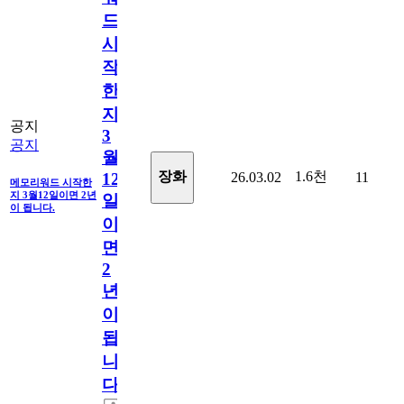
드
시
작
한
지
공지
3
공지
월
1.6천
장화
26.03.02
11
12
메모리워드 시작한
지 3월12일이면 2년
일
이 됩니다.
이
면
2
년
이
됩
니
다.