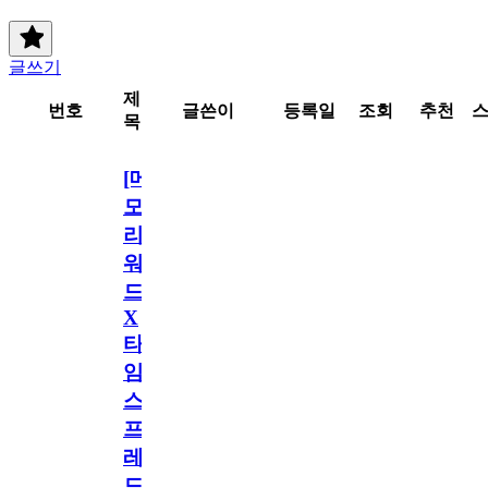
글쓰기
제
번호
글쓴이
등록일
조회
추천
목
[메
모
리
워
드
X
타
임
스
프
레
드]