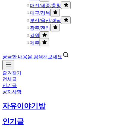
대전/세종/충청
대구/경북
부산/울산/경남
광주/전라
강원
제주
궁금한 내용을 검색해보세요
즐겨찾기
전체글
인기글
공지사항
자유이야기방
인기글