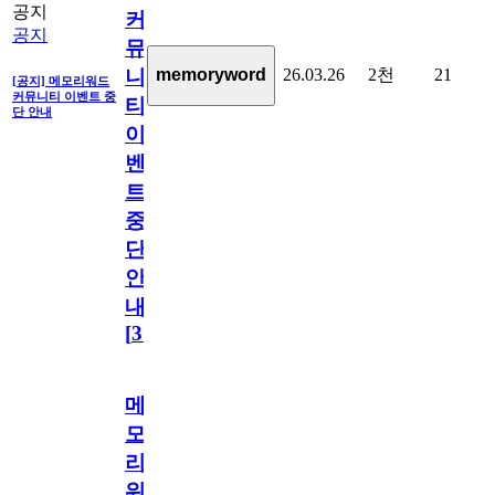
공지
커
공지
뮤
26.03.26
2천
21
memoryword
니
[공지] 메모리워드
커뮤니티 이벤트 중
티
단 안내
이
벤
트
중
단
안
내
[
31
]
메
모
리
워