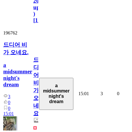
2023.11.1
update
)
[
110
]
196762
드디어 비
가 오네요.
드
a
디
midsummer
어
night's
비
dream
a
가
midsummer
15:01
3
0
night's
3
오
dream
0
네
0
요.
15:01