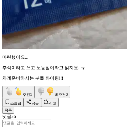
마련했어요...
추석이라고 쓰고 노동절이라고 읽지요..ㅠ
차례준비하시는 분들 퐈이튕!!!
추천
1
비추천
0
스크랩
공유
신고
목록
댓글
26