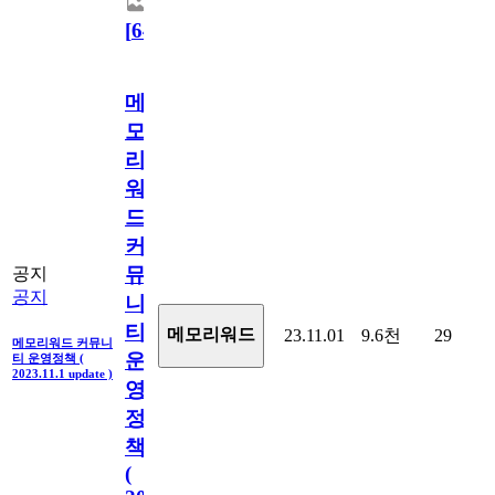
[
64
]
메
모
리
워
드
커
뮤
공지
공지
니
티
메모리워드
23.11.01
9.6천
29
메모리워드 커뮤니
운
티 운영정책 (
2023.11.1 update )
영
정
책
(