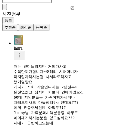
사진첨부
등록
추천순
최신순
등록순
laura
저는 맏며느리지만 거의다사고

수육만제가합니다~오히려 시어머니가

하지말자하시는걸 사서라도하자고

했거덜랑요

게다가 저희 작은언니네는 2년전부터

완전없앴고 심지어 저보다 연배가많으신

60대 지인분들은 가족여행가시거나 

차례도제사도 다들정리하시던데요???

이게 요즘추세인데 아직두???

Jinny님 가족분과시댁분들중 아무도

이의제기하시는분은 없으실까요???

시대가 급변하고있는데...