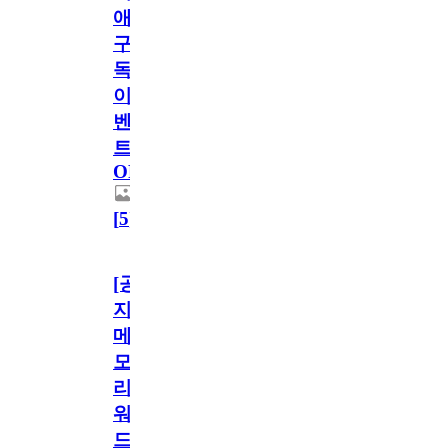
애
구
독
이
벤
트
OPEN!
[
5
]
[공
지]
메
모
리
워
드