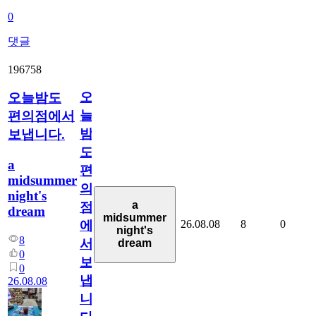
0
댓글
196758
오
오늘밤도
늘
편의점에서
밤
보냅니다.
도
a
편
midsummer
의
night's
a
점
dream
midsummer
26.08.08
8
0
에
night's
8
서
dream
0
보
0
냅
26.08.08
니