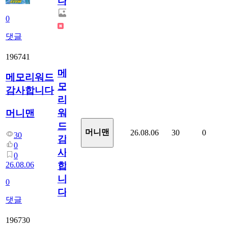
다.
0
댓글
196741
메
메모리워드
모
감사합니다
리
워
머니맨
드
머니맨
26.08.06
30
0
30
감
0
사
0
26.08.06
합
니
0
다
댓글
196730