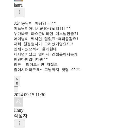
laura
Jinny님이 따님?!! ^^

며느님이아니시군요~?쏘리!!!^^

누가봐도 파스준비하면 며느님인줄?!

어머님이 쎄시면 답없죠~백퍼공감요!

저희 친정엄니가 그러셨거덩요!!!

연세가있으셔서 올케한테 

제사넘기셨고 멀어서 간섭못하시는게

천만다행입니다만^^

암튼  힘이드시면 저절로 

줄이시더라구요~ 그날까지 홧팅!^^♡♡
0
2024.09.15 11:30
Jinny
작성자