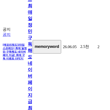
최
애
일
정
공지
만
공지
구
독
[메모리워드X타임
2.5천
memoryword
26.06.05
2
스프레드] 최애 일정
해
만 구독해도 네이버
페이 지급! 최애 구
도
독 이벤트 OPEN!
네
이
버
페
이
지
급!
최