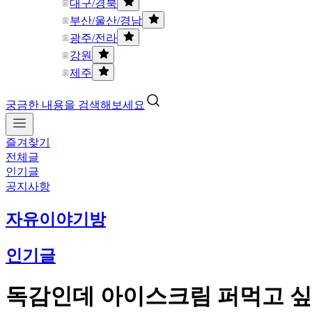
대구/경북
부산/울산/경남
광주/전라
강원
제주
궁금한 내용을 검색해보세요
즐겨찾기
전체글
인기글
공지사항
자유이야기방
인기글
독감인데 아이스크림 퍼먹고 