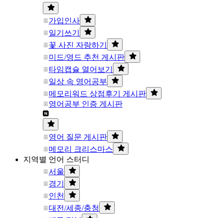
가입인사
일기쓰기
꽃 사진 자랑하기
미드/영드 추천 게시판
타임캡슐 열어보기
일상 속 영어공부
메모리워드 상점후기 게시판
영어공부 인증 게시판
영어 질문 게시판
메모리 크리스마스
지역별 언어 스터디
서울
경기
인천
대전/세종/충청