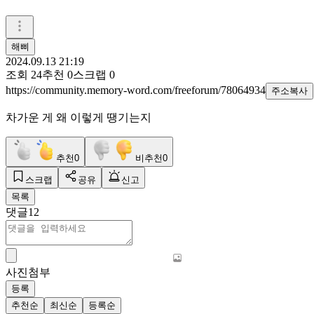
해삐
2024.09.13 21:19
조회
24
추천
0
스크랩
0
https://community.memory-word.com/freeforum/78064934
주소복사
차가운 게 왜 이렇게 땡기는지
추천
0
비추천
0
스크랩
공유
신고
목록
댓글
12
사진첨부
등록
추천순
최신순
등록순