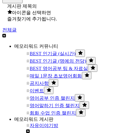
게시판 제목의
아이콘을 선택하면
즐겨찾기에 추가됩니다.
전체글
메모리워드 커뮤니티
BEST 인기글 (실시간)
BEST 인기글 (명예의 전당)
BEST 영어공부 팁 & 자료실
매일 1문장 초보영어회화
공지사항
이벤트
영어공부 인증 챌린지
영어말하기 인증 챌린지
회화 수업 인증 챌린지
메모리워드 게시판
자유이야기방