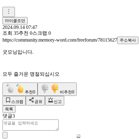
마이클조던
2024.09.14 07:47
조회
35
추천
0
스크랩
0
https://community.memory-word.com/freeforum/78115627
주소복사
굿모닝입니다.
모두 즐거운 명절되십시오
추천
0
비추천
0
스크랩
공유
신고
목록
댓글
3