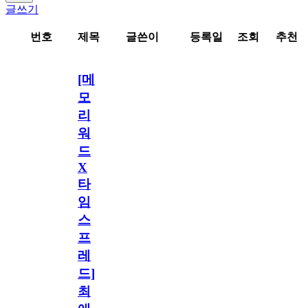
글쓰기
번호
제목
글쓴이
등록일
조회
추천
[메
모
리
워
드
X
타
임
스
프
레
드]
최