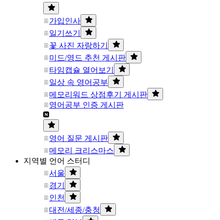
가입인사
일기쓰기
꽃 사진 자랑하기
미드/영드 추천 게시판
타임캡슐 열어보기
일상 속 영어공부
메모리워드 상점후기 게시판
영어공부 인증 게시판
영어 질문 게시판
메모리 크리스마스
지역별 언어 스터디
서울
경기
인천
대전/세종/충청