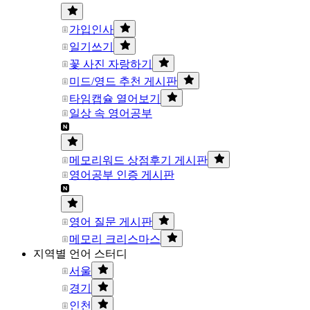
가입인사
일기쓰기
꽃 사진 자랑하기
미드/영드 추천 게시판
타임캡슐 열어보기
일상 속 영어공부
메모리워드 상점후기 게시판
영어공부 인증 게시판
영어 질문 게시판
메모리 크리스마스
지역별 언어 스터디
서울
경기
인천