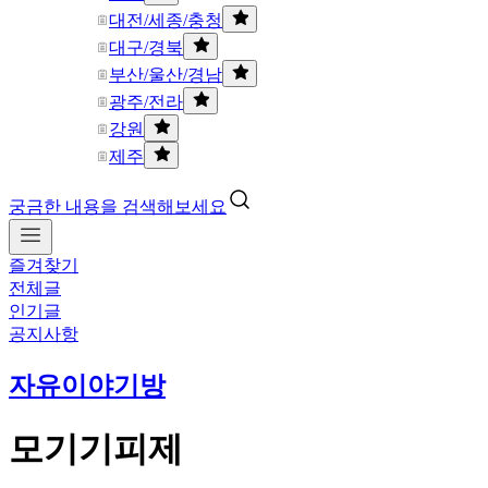
대전/세종/충청
대구/경북
부산/울산/경남
광주/전라
강원
제주
궁금한 내용을 검색해보세요
즐겨찾기
전체글
인기글
공지사항
자유이야기방
모기기피제