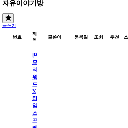
자유이야기방
글쓰기
제
번호
글쓴이
등록일
조회
추천
목
[메
모
리
워
드
X
타
임
스
프
레