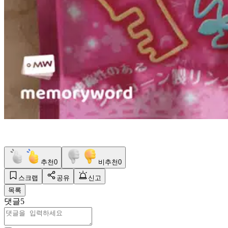
추천
0
비추천
0
스크랩
공유
신고
목록
댓글
5