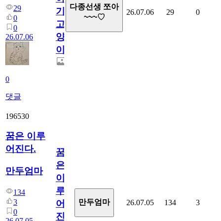
다종선생 쪼아
29
기
26.07.06
29
0
~~~♡
0
고
0
양
26.07.06
이
0
댓글
196530
꿈은 이루
어진다.
꿈
은
만두엄마
이
루
134
3
만두엄마
26.07.05
134
3
어
0
진
26.07.05