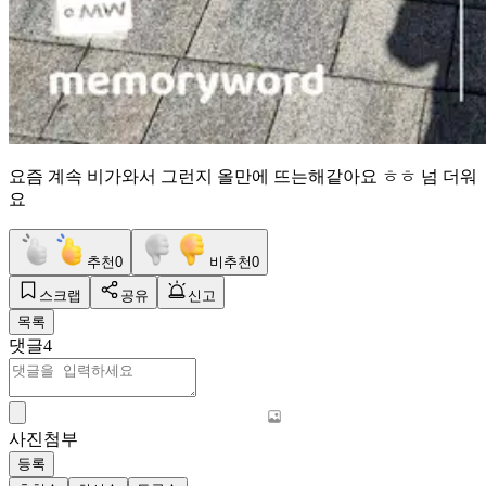
요즘 계속 비가와서 그런지 올만에 뜨는해같아요 ㅎㅎ 넘 더워
요
추천
0
비추천
0
스크랩
공유
신고
목록
댓글
4
사진첨부
등록