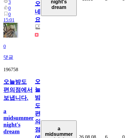
night's
3
오
dream
0
네
0
요.
15:01
0
댓글
196758
오
오늘밤도
늘
편의점에서
밤
보냅니다.
도
a
편
midsummer
의
night's
a
점
dream
midsummer
26.08.08
6
0
에