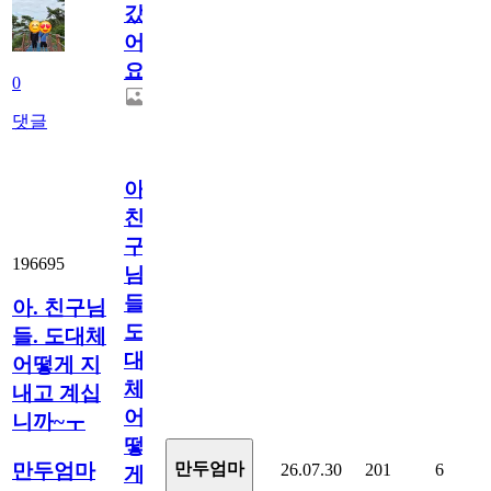
갔
어
요.
0
댓글
아.
친
구
196695
님
들.
아. 친구님
도
들. 도대체
대
어떻게 지
체
내고 계십
어
니까~ㅜ
떻
만두엄마
만두엄마
26.07.30
201
6
게