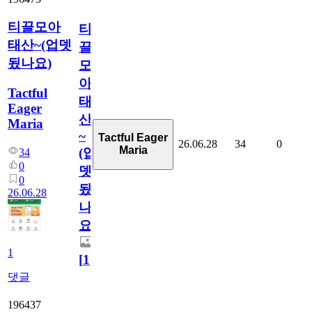
티끌모아
티
태산~(업뎃
끌
됬나요)
모
아
Tactful
태
Eager
산
Maria
~
Tactful Eager
26.06.28
34
0
Maria
(업
34
0
뎃
0
됬
26.06.28
나
요)
1
[
1
]
댓글
196437