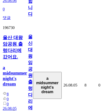
26.08.06
합
니
0
다
댓글
196730
울
울산 대왕
산
암공원 출
대
렁다리에
왕
갔어요.
암
a
공
midsummer
원
night's
a
출
midsummer
dream
26.08.05
8
0
night's
렁
dream
8
다
0
리
0
에
26.08.05