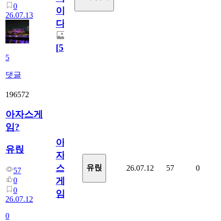
0
이
26.07.13
다.
[
5
]
5
댓글
196572
아자스게
임?
아
유릱
자
스
유릱
26.07.12
57
0
57
게
0
0
임?
26.07.12
0