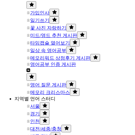
가입인사
일기쓰기
꽃 사진 자랑하기
미드/영드 추천 게시판
타임캡슐 열어보기
일상 속 영어공부
메모리워드 상점후기 게시판
영어공부 인증 게시판
영어 질문 게시판
메모리 크리스마스
지역별 언어 스터디
서울
경기
인천
대전/세종/충청