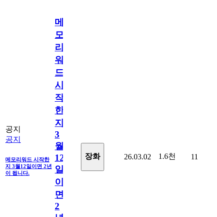
메
모
리
워
드
시
작
한
지
공지
3
공지
월
1.6천
장화
26.03.02
11
12
메모리워드 시작한
지 3월12일이면 2년
일
이 됩니다.
이
면
2