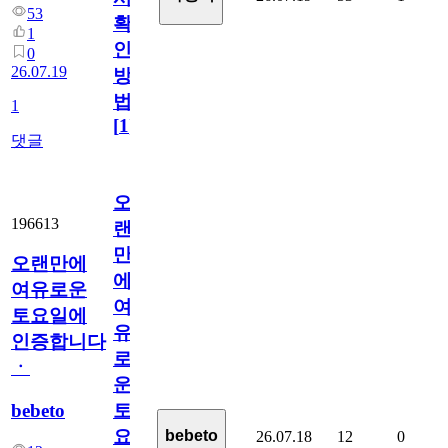
53
확
1
인
0
26.07.19
방
법
1
[
1
]
댓글
오
196613
랜
만
오랜만에
에
여유로운
여
토요일에
유
인증합니다
로
ㆍ
운
bebeto
토
요
bebeto
26.07.18
12
0