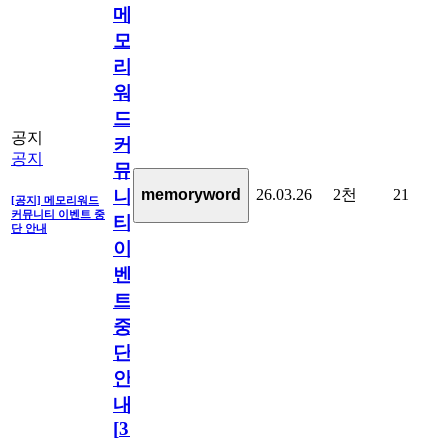
메
모
리
워
드
공지
커
공지
뮤
26.03.26
2천
21
memoryword
니
[공지] 메모리워드
커뮤니티 이벤트 중
티
단 안내
이
벤
트
중
단
안
내
[
31
]