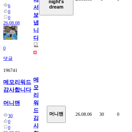
night's
6
서
dream
0
보
0
냅
26.08.08
니
다.
0
댓글
196741
메
메모리워드
모
감사합니다
리
워
머니맨
드
머니맨
26.08.06
30
0
30
감
0
사
0