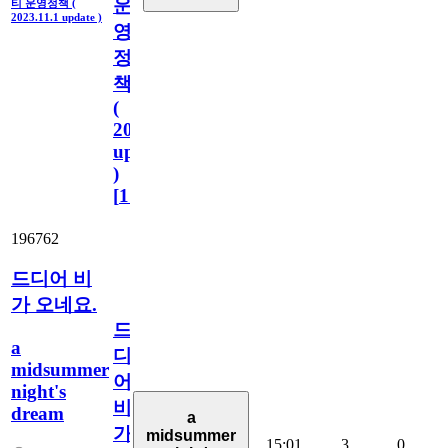
운
티 운영정책 (
2023.11.1 update )
영
정
책
(
2023.11.1
update
)
[
110
]
196762
드디어 비
가 오네요.
드
a
디
midsummer
어
night's
비
dream
a
가
midsummer
15:01
3
0