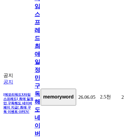
임
스
프
레
드]
최
애
일
정
공지
만
공지
구
독
[메모리워드X타임
2.5천
memoryword
26.06.05
2
스프레드] 최애 일정
해
만 구독해도 네이버
페이 지급! 최애 구
도
독 이벤트 OPEN!
네
이
버