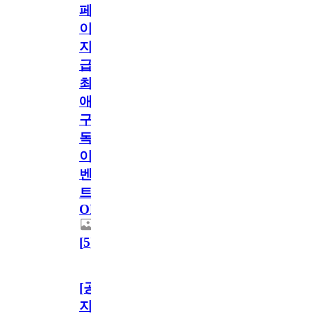
페
이
지
급!
최
애
구
독
이
벤
트
OPEN!
[
5
]
[공
지]