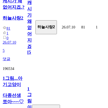
캐시가 왜
캐
없어지죠.?
시
가
하늘사랑2
왜
하늘사랑2
26.07.10
81
1
없
81
1
어
0
지
26.07.10
죠.?
5
[
5
]
댓글
196534
1그림...아
기고양이
1
그
다종선생
림...
쪼아~~~♡
아