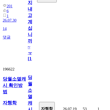
지
201
내
6
고
1
26.07.30
계
십
14
니
댓글
까
~
ㅜ
[
14
]
196622
당
당월소멸캐
월
시 확인방
소
법
멸
자행학
캐
자행학
26.07.19
53
1
시