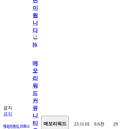
년
이
됩
니
다.
[
64
]
메
모
리
워
드
커
뮤
공지
공지
니
티
메모리워드
23.11.01
9.6천
29
메모리워드 커뮤니