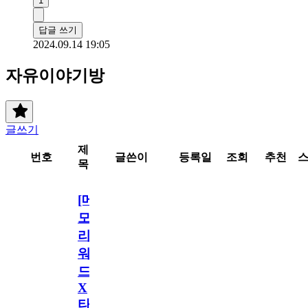
1
답글 쓰기
2024.09.14 19:05
자유이야기방
글쓰기
제
번호
글쓴이
등록일
조회
추천
목
[메
모
리
워
드
X
타