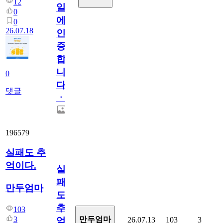
12
일
0
에
0
26.07.18
인
증
합
니
0
다
댓글
ㆍ
196579
실패도 추
억이다.
실
패
만두엄마
도
추
103
3
만두엄마
26.07.13
103
3
억