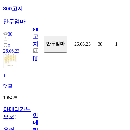
800고지.
만두엄마
800
38
고
1
지.
만두엄마
26.06.23
38
1
0
26.06.23
[
1
]
1
댓글
196428
아메리카노
아
오오!
메
유릱