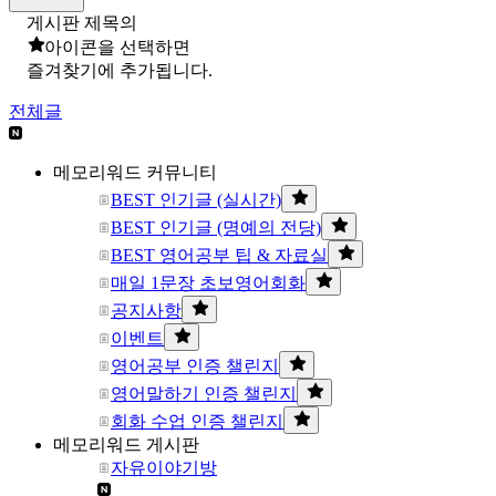
게시판 제목의
아이콘을 선택하면
즐겨찾기에 추가됩니다.
전체글
메모리워드 커뮤니티
BEST 인기글 (실시간)
BEST 인기글 (명예의 전당)
BEST 영어공부 팁 & 자료실
매일 1문장 초보영어회화
공지사항
이벤트
영어공부 인증 챌린지
영어말하기 인증 챌린지
회화 수업 인증 챌린지
메모리워드 게시판
자유이야기방