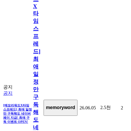
X
타
임
스
프
레
드]
최
애
일
정
공지
만
공지
구
독
[메모리워드X타임
2.5천
memoryword
26.06.05
2
스프레드] 최애 일정
해
만 구독해도 네이버
페이 지급! 최애 구
도
독 이벤트 OPEN!
네