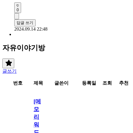
0
답글 쓰기
2024.09.14 22:48
자유이야기방
글쓰기
번호
제목
글쓴이
등록일
조회
추천
[메
모
리
워
드