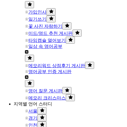
가입인사
일기쓰기
꽃 사진 자랑하기
미드/영드 추천 게시판
타임캡슐 열어보기
일상 속 영어공부
메모리워드 상점후기 게시판
영어공부 인증 게시판
영어 질문 게시판
메모리 크리스마스
지역별 언어 스터디
서울
경기
인천