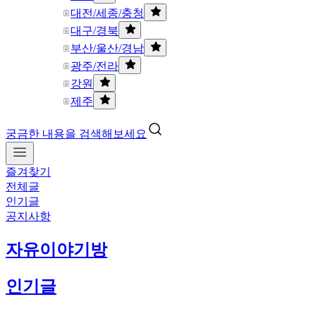
대전/세종/충청
대구/경북
부산/울산/경남
광주/전라
강원
제주
궁금한 내용을 검색해보세요
즐겨찾기
전체글
인기글
공지사항
자유이야기방
인기글