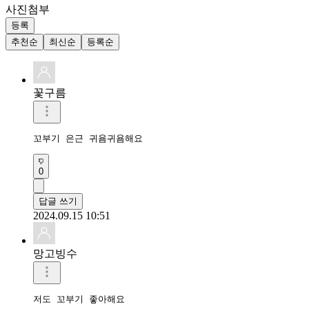
사진첨부
등록
추천순
최신순
등록순
꽃구름
꼬부기 은근 귀욤귀욤해요
0
답글 쓰기
2024.09.15 10:51
망고빙수
저도 꼬부기 좋아해요 