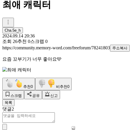
최애 캐릭터
Cha.5e_h
2024.09.14 20:36
조회
26
추천
0
스크랩
0
https://community.memory-word.com/freeforum/78241803
주소복사
요즘 꼬부기가 너무 좋아요🩵
추천
0
비추천
0
스크랩
공유
신고
목록
댓글
2